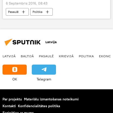
6 Septembris 2016, 08:43
Pasaulē
Politika
Latvija
LATVIJĀ
BALTIJĀ
PASAULĒ
KRIEVIJĀ
POLITIKA
EKONOM
OK
Telegram
Par projektu
Materiālu izmantošanas noteikumi
Kontakti
Konfidencialitātes politika
Sazināties ar mums