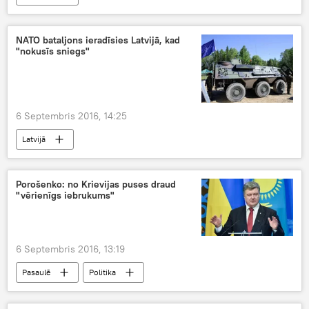
NATO bataljons ieradīsies Latvijā, kad
"nokusīs sniegs"
6 Septembris 2016, 14:25
Latvijā
Porošenko: no Krievijas puses draud
"vērienīgs iebrukums"
6 Septembris 2016, 13:19
Pasaulē
Politika