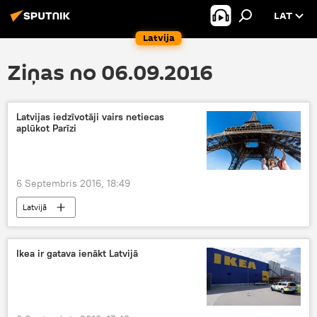
LAT
Latvija
Ziņas no 06.09.2016
Latvijas iedzīvotāji vairs netiecas
aplūkot Parīzi
6 Septembris 2016, 18:49
Latvijā
Ikea ir gatava ienākt Latvijā