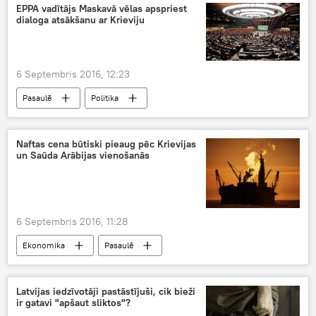
EPPA vadītājs Maskavā vēlas apspriest
dialoga atsākšanu ar Krieviju
6 Septembris 2016, 12:23
Pasaulē
Politika
Naftas cena būtiski pieaug pēc Krievijas
un Saūda Arābijas vienošanās
6 Septembris 2016, 11:28
Ekonomika
Pasaulē
Latvijas iedzīvotāji pastāstījuši, cik bieži
ir gatavi "apšaut sliktos"?