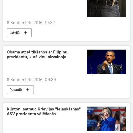
6 Septembris 2016, 10:32
Latvijā
Obama atceļ tikšanos ar Filipīnu
prezidentu, kurš viņu aizvainoja
6 Septembris 2016, 09:39
Pasaulē
Klintoni satrauc Krievijas "iejaukšanās"
ASV prezidenta vēlēšanās