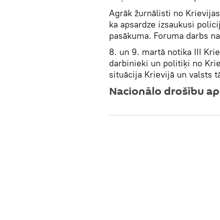
Agrāk žurnālisti no Krievijas
ka apsardze izsaukusi polic
pasākuma. Foruma darbs nav
8. un 9. martā notika III Kri
darbinieki un politiķi no Kr
situācija Krievijā un valsts 
Nacionālo drošību ap