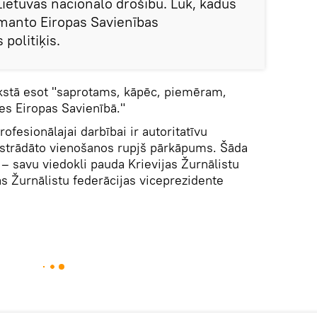
Lietuvas nacionālo drošību. Lūk, kādus
zmanto Eiropas Savienības
 politiķis.
ekstā esot "saprotams, kāpēc, piemēram,
ties Eiropas Savienībā."
rofesionālajai darbībai ir autoritatīvu
izstrādāto vienošanos rupjš pārkāpums. Šāda
," – savu viedokli pauda Krievijas Žurnālistu
as Žurnālistu federācijas viceprezidente