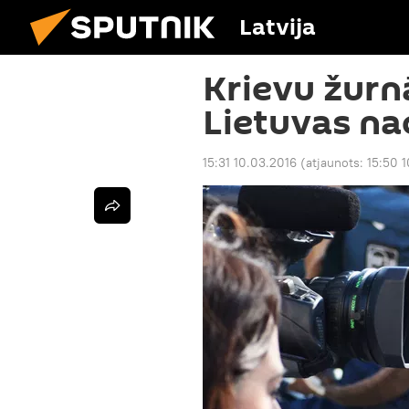
Latvija
Krievu žurn
Lietuvas na
15:31 10.03.2016
(atjaunots:
15:50 