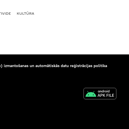
IVIDE
KULTŪRA
) izmantošanas un automātiskās datu reģistrācijas politika