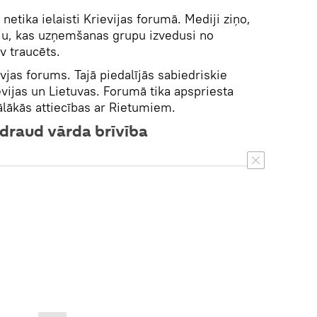
 netika ielaisti Krievijas forumā. Mediji ziņo,
iju, kas uzņemšanas grupu izvedusi no
 traucēts.
evjas forums. Tajā piedalījās sabiedriskie
ievijas un Lietuvas. Forumā tika apspriesta
tālākās attiecības ar Rietumiem.
draud vārda brīvība