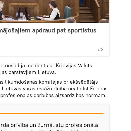
mājošajiem apdraud pat sportistus
e nosodīja incidentu ar Krievijas Valsts
jas pārstāvjiem Lietuvā.
s likumdošanas komitejas priekšsēdētājs
a Lietuvas varasiestāžu rīcība neatbilst Eiropas
u profesionālās darbības aizsardzības normām.
rda brīvība un žurnālistu profesionālā