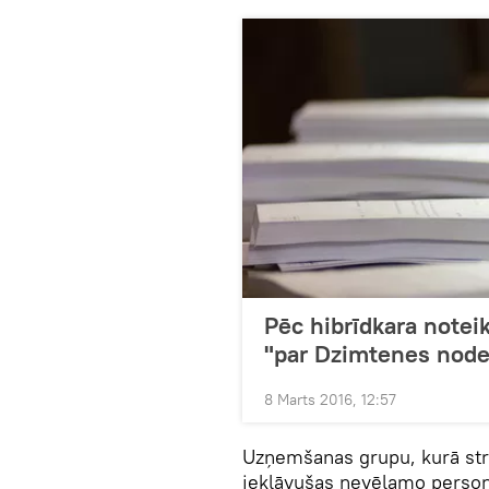
Pēc hibrīdkara notei
"par Dzimtenes node
8 Marts 2016, 12:57
Uzņemšanas grupu, kurā strā
iekļāvušas nevēlamo person