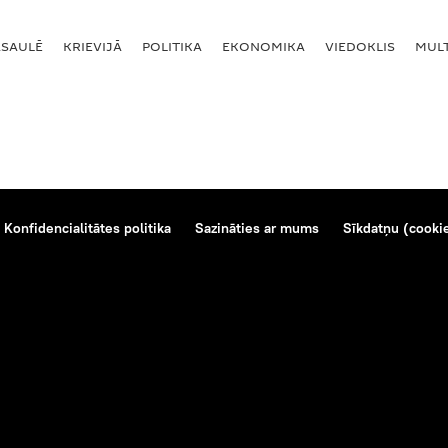
ASAULĒ
KRIEVIJĀ
POLITIKA
EKONOMIKA
VIEDOKLIS
MULT
Konfidencialitātes politika
Sazināties ar mums
Sīkdatņu (cookie