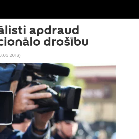
ālisti apdraud
cionālo drošību
10.03.2016
)