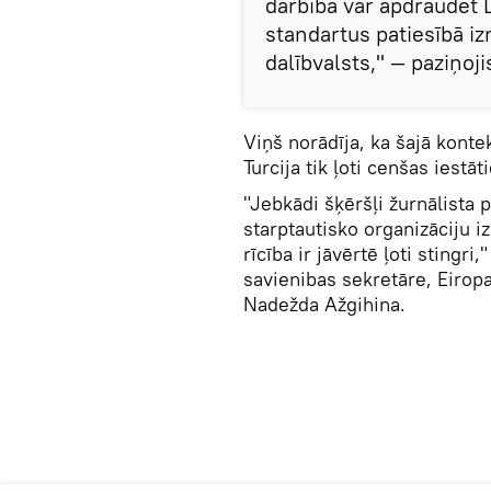
darbība var apdraudēt 
standartus patiesībā i
dalībvalsts," — paziņojis
Viņš norādīja, ka šajā kont
Turcija tik ļoti cenšas iestā
"Jebkādi šķēršļi žurnālista p
starptautisko organizāciju 
rīcība ir jāvērtē ļoti stingri
savienibas sekretāre, Eirop
Nadežda Ažgihina.