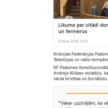
Likums par citādi do
un fermerus
9 Marts 2016, 13:24
Krievijas Federācijas Padom
Televīzijas un radio kompāni
KF Padomes Konstitucionālā
Andrejs Klišass norādījis, k
vārda brīvības un žurnālist
"Vakar uzzinājām, ka vā