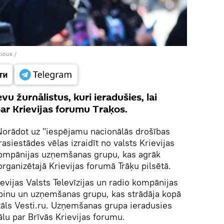
cious
/
vu žurnālistus, kuri ieradušies, lai
ar Krievijas forumu Traķos.
orādot uz "iespējamu nacionālās drošības
siestādes vēlas izraidīt no valsts Krievijas
 kompānijas uzņemšanas grupu, kas agrāk
organizētajā Krievijas forumā Trāķu pilsētā.
ievijas Valsts Televīzijas un radio kompānijas
inu un uzņemšanas grupu, kas strādāja kopā
rtāls Vesti.ru. Uzņemšanas grupa ieradusies
iālu par Brīvās Krievijas forumu.