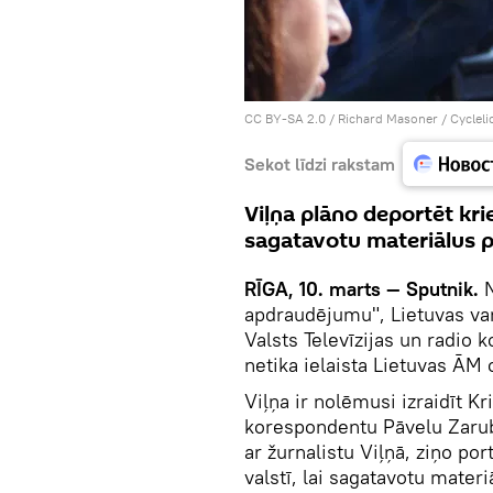
CC BY-SA 2.0
/
Richard Masoner / Cycleli
Sekot līdzi rakstam
Viļņa plāno deportēt krie
sagatavotu materiālus p
RĪGA, 10. marts — Sputnik.
N
apdraudējumu", Lietuvas vara
Valsts Televīzijas un radio
netika ielaista Lietuvas ĀM 
Viļņa ir nolēmusi izraidīt Kr
korespondentu Pāvelu Zarub
ar žurnalistu Viļņā, ziņo po
valstī, lai sagatavotu mater