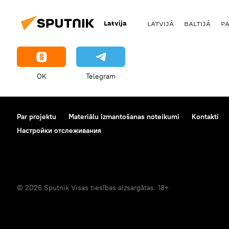
Latvija
LATVIJĀ
BALTIJĀ
P
OK
Telegram
Par projektu
Materiālu izmantošanas noteikumi
Kontakti
Настройки отслеживания
© 2026 Sputnik Visas tiesības aizsargātas. 18+