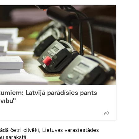
kumiem: Latvijā parādīsies pants
vību"
dā četri cilvēki, Lietuvas varasiestādes
u sarakstā.