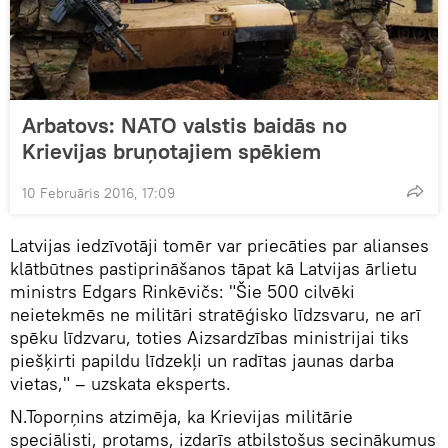
Arbatovs: NATO valstis baidās no
Krievijas bruņotajiem spēkiem
10 Februāris 2016, 17:09
Latvijas iedzīvotāji tomēr var priecāties par alianses
klātbūtnes pastiprināšanos tāpat kā Latvijas ārlietu
ministrs Edgars Rinkēvičs: "Šie 500 cilvēki
neietekmēs ne militāri stratēģisko līdzsvaru, ne arī
spēku līdzvaru, toties Aizsardzības ministrijai tiks
piešķirti papildu līdzekļi un radītas jaunas darba
vietas," – uzskata eksperts.
N.Toporņins atzimēja, ka Krievijas militārie
speciālisti, protams, izdarīs atbilstošus secinākumus