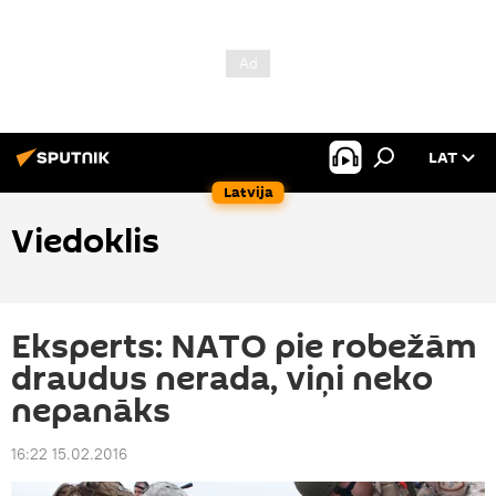
LAT
Latvija
Viedoklis
Eksperts: NATO pie robežām
draudus nerada, viņi neko
nepanāks
16:22 15.02.2016