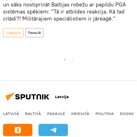
un sāks nostiprināt Baltijas robežu ar papildu PGA
sistēmas spēkiem: "Tā ir atbildes reakcija. Kā tad
citādi?! Militārajiem speciālistiem ir jāreaģē."
Viedoklis
Pasaulē
Latvija
LATVIJĀ
BALTIJĀ
PASAULĒ
KRIEVIJĀ
POLITIKA
EKONOM