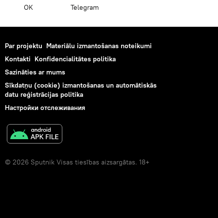
OK
Telegram
Par projektu
Materiālu izmantošanas noteikumi
Kontakti
Konfidencialitātes politika
Sazināties ar mums
Sīkdatņu (cookie) izmantošanas un automātiskās
datu reģistrācijas politika
Настройки отслеживания
© 2026 Sputnik Visas tiesības aizsargātas. 18+