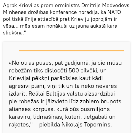
Agrāk Krievijas premjerministrs Dmitrijs Medvedevs
Minhenes drošības konferencē norādīja, ka NATO
politiskā līnija attiecībā pret Krieviju joprojām ir
vēsa… mēs esam nonākuši uz jauna aukstā kara
sliekšņa."
«No otras puses, pat gadījumā, ja pie mūsu
robežām tiks dislocēti 500 cilvēki, un
Krievijai pēkšņi parādīsies kaut kādi
agresīvi plāni, viņi tik un tā neko nevarēs
izdarīt. Reālai Baltijas valstu aizsardzībai
pie robežas ir jāizvieto līdz zobiem bruņots
alianses korpuss, kurā būs pusmiljons
karavīru, lidmašīnas, kuteri, lielgabali un
raķetes," – piebilda Nikolajs Toporņins.