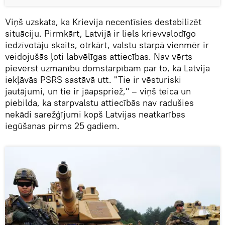
Viņš uzskata, ka Krievija necentīsies destabilizēt
situāciju. Pirmkārt, Latvijā ir liels krievvalodīgo
iedzīvotāju skaits, otrkārt, valstu starpā vienmēr ir
veidojušās ļoti labvēlīgas attiecības. Nav vērts
pievērst uzmanību domstarpībām par to, kā Latvija
iekļāvās PSRS sastāvā utt. "Tie ir vēsturiski
jautājumi, un tie ir jāapspriež," – viņš teica un
piebilda, ka starpvalstu attiecībās nav radušies
nekādi sarežģījumi kopš Latvijas neatkarības
iegūšanas pirms 25 gadiem.