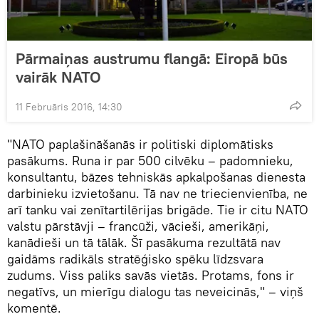
Pārmaiņas austrumu flangā: Eiropā būs
vairāk NATO
11 Februāris 2016, 14:30
"NATO paplašināšanās ir politiski diplomātisks
pasākums. Runa ir par 500 cilvēku – padomnieku,
konsultantu, bāzes tehniskās apkalpošanas dienesta
darbinieku izvietošanu. Tā nav ne triecienvienība, ne
arī tanku vai zenītartilērijas brigāde. Tie ir citu NATO
valstu pārstāvji – francūži, vācieši, amerikāņi,
kanādieši un tā tālāk. Šī pasākuma rezultātā nav
gaidāms radikāls stratēģisko spēku līdzsvara
zudums. Viss paliks savās vietās. Protams, fons ir
negatīvs, un mierīgu dialogu tas neveicinās," – viņš
komentē.