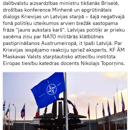
dalībvalstu aizsardzības ministru tikšanās Briselē,
drošības konference Minhenē un apgrūtinātais
dialogs Krievijas un Latvijas starpā – šajā negatīvajā
fonā politiķu izteikumos arvien biežāk sastopama
frāze "jauns aukstais karš". Latvijas politiķi ar prieku
saņēma ziņu par NATO militārās klātbūtnes
pastiprināšanos Austrumeiropā, it īpaši Latvijā. Par
Krievijas iespējamo reakciju spriež eksperts, KF ĀM
Maskavas Valsts starptautisko attiecību institūta
Eiropas tiesību katedras docents Nikolajs Toporņins.