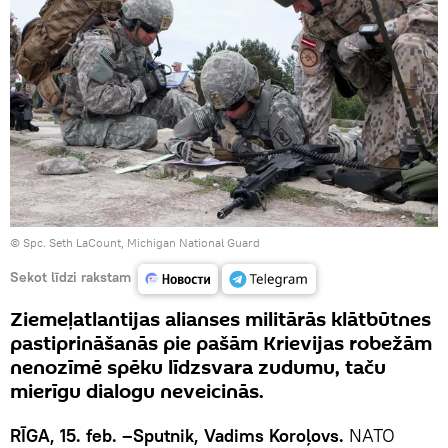
©
Spc. Seth LaCount, Michigan National Guard
Sekot līdzi rakstam
Ziemeļatlantijas alianses militārās klātbūtnes
pastiprināšanās pie pašām Krievijas robežām
nenozīmē spēku līdzsvara zudumu, taču
mierīgu dialogu neveicinās.
RĪGA, 15. feb. –Sputnik, Vadims Koroļovs.
NATO