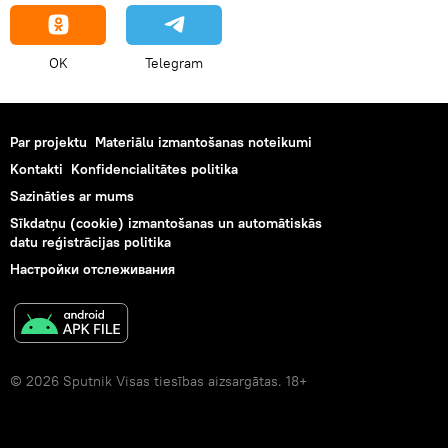
OK
Telegram
Par projektu
Materiālu izmantošanas noteikumi
Kontakti
Konfidencialitātes politika
Sazināties ar mums
Sīkdatņu (cookie) izmantošanas un automātiskās
datu reģistrācijas politika
Настройки отслеживания
© 2026 Sputnik Visas tiesības aizsargātas. 18+