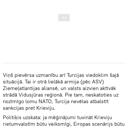
Viņš pievērsa uzmanību arī Turcijas viedoklim šajā
situācijā. Tai ir otrā lielākā armija (pēc ASV)
Ziemeļatlantijas aliansē, un valsts aizvien aktīvāk
strādā Vidusjūras reģionā. Pie tam, neskatoties uz
nozīmīgo lomu NATO, Turcija nevēlas atbalstīt
sankcijas pret Krieviju.
Politiķis uzskata: ja mēģinājumi tuvināt Krieviju
rietumvalstīm būtu veiksmīgi, Eiropas scenārijs būtu