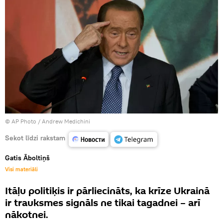
© AP Photo / Andrew Medichini
Sekot līdzi rakstam
Gatis Āboltiņš
Visi materiāli
Itāļu politiķis ir pārliecināts, ka krīze Ukrainā
ir trauksmes signāls ne tikai tagadnei – arī
nākotnei.