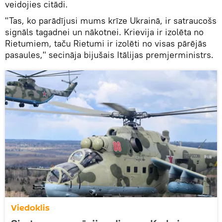
veidojies citādi.
"Tas, ko parādījusi mums krīze Ukrainā, ir satraucošs
signāls tagadnei un nākotnei. Krievija ir izolēta no
Rietumiem, taču Rietumi ir izolēti no visas pārējās
pasaules," secināja bijušais Itālijas premjerministrs.
Viedoklis