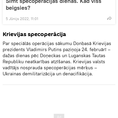
Simt specoperācijas dienas. Kad viss
beigsies?
5 Jūnijs 2022, 11:01
Krievijas specoperācija
Par speciālās operācijas sākumu Donbasā Krievijas
prezidents Vladimirs Putins paziņoja 24. februārī –
dažas dienas pēc Doņeckas un Luganskas Tautas
Republiku neatkarības atzīšanas. Krievijas valsts
vadītājs nosprauda specoperācijas mērķus –
Ukrainas demilitarizācija un denacifikācija.