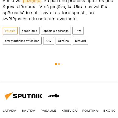
Peskovs
paziņoja
, ka pārrunu process apturēts pēc
Kijevas lēmuma. Viņš pieļāva, ka Ukrainas valdība
spērusi šādu soli, savu kuratoru spiesti, un
izvēlējusies citu notikumu variantu.
Politika
ģeopolitika
speciālā operācija
krīze
starptautiskās attiecības
ASV
Ukraina
Rietumi
Latvija
LATVIJĀ
BALTIJĀ
PASAULĒ
KRIEVIJĀ
POLITIKA
EKONOM