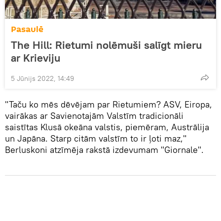
Pasaulē
The Hill: Rietumi nolēmuši salīgt mieru
ar Krieviju
5 Jūnijs 2022, 14:49
"Taču ko mēs dēvējam par Rietumiem? ASV, Eiropa,
vairākas ar Savienotajām Valstīm tradicionāli
saistītas Klusā okeāna valstis, piemēram, Austrālija
un Japāna. Starp citām valstīm to ir ļoti maz,"
Berluskoni atzīmēja rakstā izdevumam "Giornale".