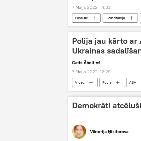
7 Maijs 2022, 14:02
Pasaulē
Lielbritānija
elektroenerģija
inflācija
Polija jau kārto ar
Ukrainas sadalīšan
Gatis Āboltiņš
7 Maijs 2022, 12:29
Video
Polija
ASV
Demokrāti atcēluš
Viktorija Ņikiforova