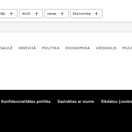
tāji
ieroči
cenas
Ekonomika
ASAULĒ
KRIEVIJĀ
POLITIKA
EKONOMIKA
VIEDOKLIS
MULT
Konfidencialitātes politika
Sazināties ar mums
Sīkdatņu (cookie