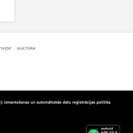
IVIDE
KULTŪRA
) izmantošanas un automātiskās datu reģistrācijas politika