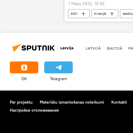
7 Maijs 2022, 10:52
ASV
Krievijā
iedzīvo
politika
Latvija
LATVIJĀ
BALTIJĀ
P
OK
Telegram
Par projektu
Materiālu izmantošanas noteikumi
Kontakti
Настройки отслеживания