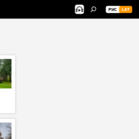
РУС
LAT