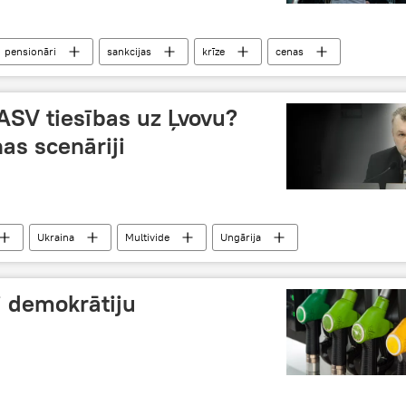
pensionāri
sankcijas
krīze
cenas
konflikts
 ASV tiesības uz Ļvovu?
as scenāriji
Ukraina
Multivide
Ungārija
i demokrātiju