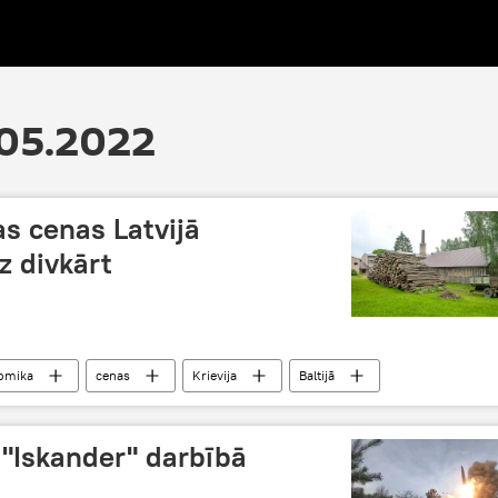
.05.2022
as cenas Latvijā
z divkārt
omika
cenas
Krievija
Baltijā
"Iskander" darbībā