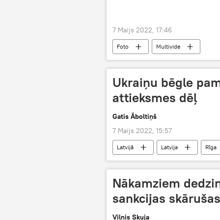
7 Maijs 2022, 17:46
Foto
Multivide
Ukraiņu bēgle pam
attieksmes dēļ
Gatis Āboltiņš
7 Maijs 2022, 15:57
Latvijā
Latvija
Rīga
Nākamziem dedzin
sankcijas skārušas
Vilnis Skuja