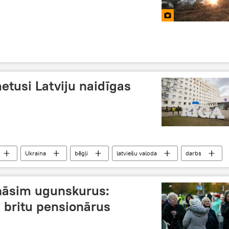
etusi Latviju naidīgas
Ukraina
bēgļi
latviešu valoda
darbs
āsim ugunskurus:
 britu pensionārus