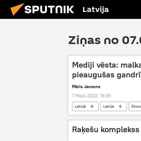
Latvija
Ziņas no 07
Mediji vēsta: malk
pieaugušas gandrī
Māris Jansons
7 Maijs 2022, 19:39
Latvijā
Latvija
Ekon
Baltkrievija
imports
Raķešu komplekss 