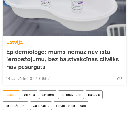
Latvijā
Epidemioloģe: mums nemaz nav īstu
ierobežojumu, bez balstvakcīnas cilvēks
nav pasargāts
14 Janvāris 2022, 09:57
Pasaulē
Somija
tūrisms
koronavīruss
pasaule
ierobežojumi
vakcinācija
Covid-19 sertifikāts