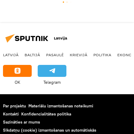
Latvija
LATVIJĀ
BALTIJĀ
PASAULĒ
KRIEVIJĀ
POLITIKA
EKONOM
OK
Telegram
Par projektu
Materiālu izmantošanas noteikumi
Kontakti
Konfidencialitātes politika
Sazināties ar mums
Sīkdatņu (cookie) izmantošanas un automātiskās