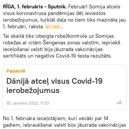
RĪGA, 1. februāris - Sputnik.
Februārī Somija atcels
visus koronavīrusa pandēmijas dēļ ieviestos
ierobežojumus, turklāt daļa no tiem tiks mazināta jau
1. februāri, raksta
err.ee
.
Tai skaitā tiks izbeigta robežkontrole uz Somijas
robežas ar citām Šengenas zonas valstīm, iepriekš
ieceļošanai valstī bija jāuzrada vakcinācijas
sertifikāts un negatīvs Covid-19 testa rezultāts.
Pasaulē
Dānijā atceļ visus Covid-19
ierobežojumus
30 Janvāris 2022, 11:53
No 1. februāra ieceļotājiem, kuri vecāki par 14
gadiem, iebraukšanai valstī būs jāuzrada vakcinācijas