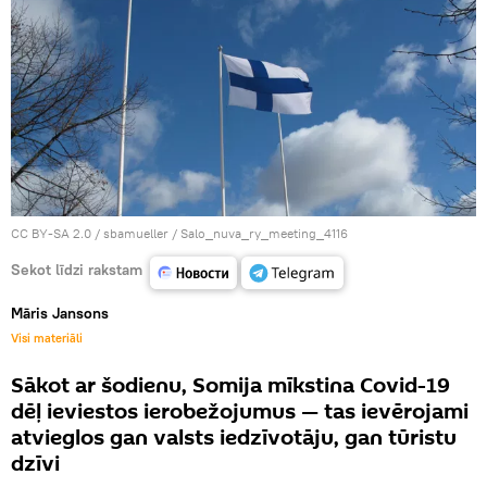
CC BY-SA 2.0
/
sbamueller
/
Salo_nuva_ry_meeting_4116
Sekot līdzi rakstam
Māris Jansons
Visi materiāli
Sākot ar šodienu, Somija mīkstina Covid-19
dēļ ieviestos ierobežojumus — tas ievērojami
atvieglos gan valsts iedzīvotāju, gan tūristu
dzīvi