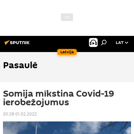
LAT
Latvija
Pasaulē
Somija mīkstina Covid-19
ierobežojumus
20:28 01.02.2022