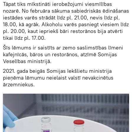
Tāpat tiks mīkstināti ierobežojumi viesmīlības
nozarē. No februāra sākuma sabiedriskās ēdināšanas
iestādes varēs strādāt līdz pl. 21.00, nevis līdz pl.
18.00, kā agrāk. Alkoholu varēs pasniegt viesiem līdz
pl. 20.00, kaut iepriekš bāri restorānos bija atvērti
tikai līdz pl. 17.00.
Šīs lēmums ir saistīts ar zemo saslimstības līmeni
kafejnīcās, bāros un restorānos, atzīmē Somijas
Veselības ministrijā.
2021. gada beigās Somijas Iekšlietu ministrija
pieņēma lēmumu neielaist valstī nevakcinētus
ārzemniekus.