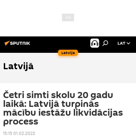
LAT
Latvija
Latvijā
Četri simti skolu 20 gadu
laikā: Latvijā turpinās
mācību iestāžu likvidācijas
process
15:15 01.02.2022