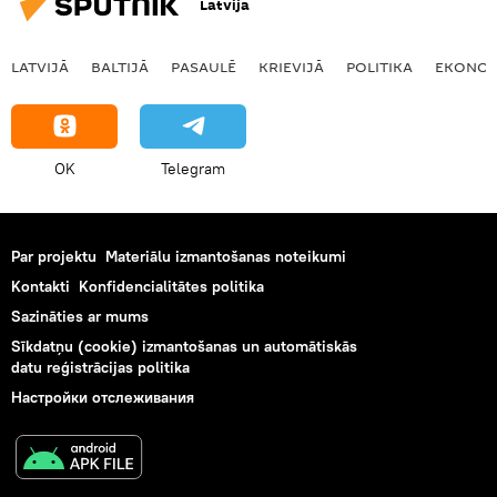
Latvija
LATVIJĀ
BALTIJĀ
PASAULĒ
KRIEVIJĀ
POLITIKA
EKONOM
OK
Telegram
Par projektu
Materiālu izmantošanas noteikumi
Kontakti
Konfidencialitātes politika
Sazināties ar mums
Sīkdatņu (cookie) izmantošanas un automātiskās
datu reģistrācijas politika
Настройки отслеживания