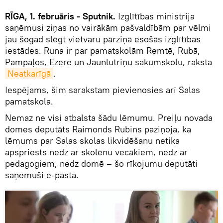
RĪGA, 1. februāris - Sputnik.
Izglītības ministrija
saņēmusi ziņas no vairākām pašvaldībām par vēlmi
jau šogad slēgt vietvaru pārziņā esošās izglītības
iestādes. Runa ir par pamatskolām Remtē, Rubā,
Pampāļos, Ezerē un Jaunlutriņu sākumskolu, raksta
Neatkarīgā
.
Iespējams, šim sarakstam pievienosies arī Salas
pamatskola.
Nemaz ne visi atbalsta šādu lēmumu. Preiļu novada
domes deputāts Raimonds Rubins paziņoja, ka
lēmums par Salas skolas likvidēšanu netika
apspriests nedz ar skolēnu vecākiem, nedz ar
pedagogiem, nedz domē – šo rīkojumu deputāti
saņēmuši e-pastā.