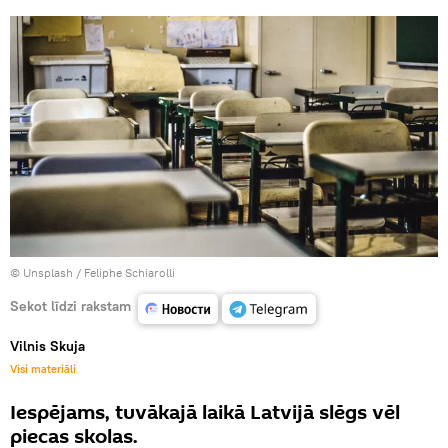
©
Unsplash / Feliphe Schiarolli
Sekot līdzi rakstam
Vilnis Skuja
Visi materiāli
Iespējams, tuvākajā laikā Latvijā slēgs vēl
piecas skolas.