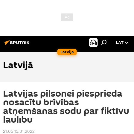
LAT
Latvija
Latvijā
Latvijas pilsonei piesprieda
nosacītu brīvības
atņemšanas sodu par fiktīvu
laulību
21:05 15.01.2022