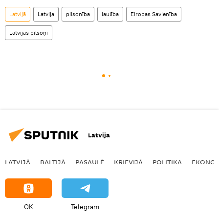
Latvijā
Latvija
pilsonība
laulība
Eiropas Savienība
Latvijas pilsoņi
Latvija
LATVIJĀ
BALTIJĀ
PASAULĒ
KRIEVIJĀ
POLITIKA
EKONOM
OK
Telegram