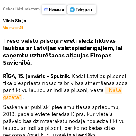
Sekot līdzi rakstam
Vilnis Skuja
Visi materiāli
Trešo valstu pilsoņi nereti slēdz fiktīvas
laulības ar Latvijas valstspiederīgajiem, lai
saņemtu uzturēšanas atļaujas Eiropas
Savienībā.
RĪGA, 15. janvāris - Sputnik.
Kādai Latvijas pilsonei
tika piespriests nosacīts brīvības atņemšanas sods
par fiktīvu laulību ar Indijas pilsoni, vēsta
"Naša 
gazeta"
.
Saskaņā ar publiski pieejamu tiesas spriedumu,
2018. gadā sieviete ieradās Kiprā, kur vietējā
pašvaldības dzimtsarakstu nodaļā noslēdza fiktīvu
laulību ar Indijas pilsoni, par ko no kādas citas
personas (pret kuru uzsākts atsevišķs