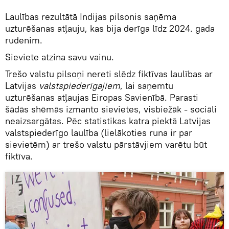
Laulības rezultātā Indijas pilsonis saņēma
uzturēšanas atļauju, kas bija derīga līdz 2024. gada
rudenim.
Sieviete atzina savu vainu.
Trešo valstu pilsoņi nereti slēdz fiktīvas laulības ar
Latvijas
valstspiederīgajiem
, lai saņemtu
uzturēšanas atļaujas Eiropas Savienībā. Parasti
šādās shēmās izmanto sievietes, visbiežāk - sociāli
neaizsargātas. Pēc statistikas katra piektā Latvijas
valstspiederīgo laulība (lielākoties runa ir par
sievietēm) ar trešo valstu pārstāvjiem varētu būt
fiktīva.