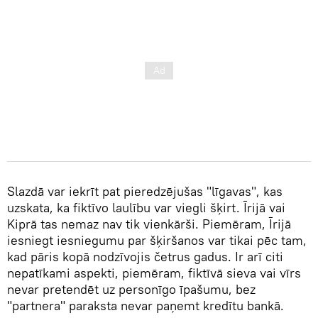
Slazdā var iekrīt pat pieredzējušas "līgavas", kas
uzskata, ka fiktīvo laulību var viegli šķirt. Īrijā vai
Kiprā tas nemaz nav tik vienkārši. Piemēram, Īrijā
iesniegt iesniegumu par šķiršanos var tikai pēc tam,
kad pāris kopā nodzīvojis četrus gadus. Ir arī citi
nepatīkami aspekti, piemēram, fiktīvā sieva vai vīrs
nevar pretendēt uz personīgo īpašumu, bez
"partnera" paraksta nevar paņemt kredītu bankā.