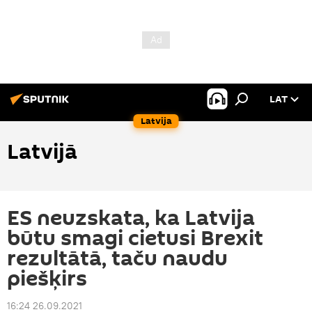
LAT
Latvija
Latvijā
ES neuzskata, ka Latvija
būtu smagi cietusi Brexit
rezultātā, taču naudu
piešķirs
16:24 26.09.2021