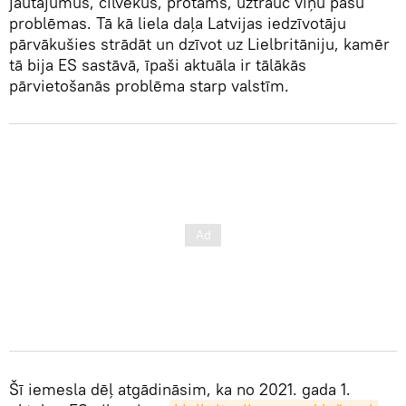
jautājumus, cilvēkus, protams, uztrauc viņu pašu
problēmas. Tā kā liela daļa Latvijas iedzīvotāju
pārvākušies strādāt un dzīvot uz Lielbritāniju, kamēr
tā bija ES sastāvā, īpaši aktuāla ir tālākās
pārvietošanās problēma starp valstīm.
Šī iemesla dēļ atgādināsim, ka no 2021. gada 1.