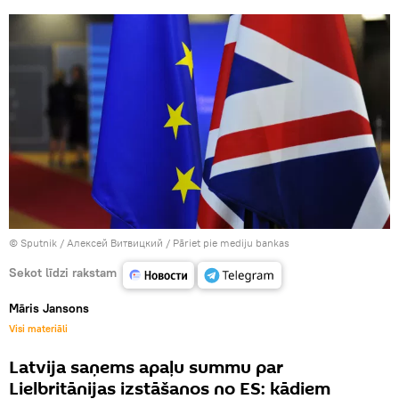
© Sputnik / Алексей Витвицкий
/
Pāriet pie mediju bankas
Sekot līdzi rakstam
Māris Jansons
Visi materiāli
Latvija saņems apaļu summu par
Lielbritānijas izstāšanos no ES: kādiem