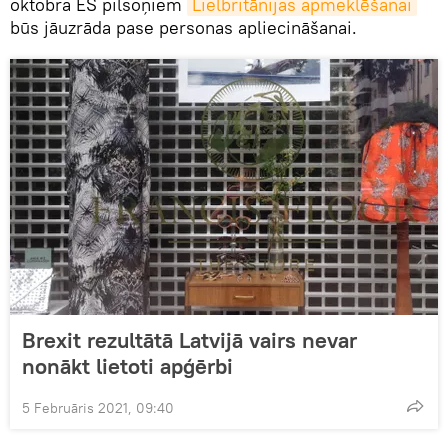
oktobra ES pilsoņiem
Lielbritānijas apmeklēšanai
būs jāuzrāda pase personas apliecināšanai.
Brexit rezultātā Latvijā vairs nevar
nonākt lietoti apģērbi
5 Februāris 2021, 09:40