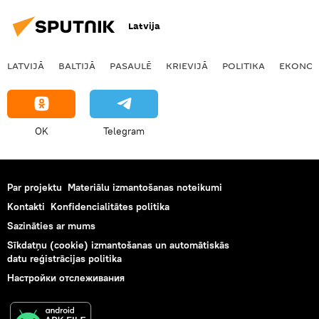
Latvija
LATVIJĀ
BALTIJĀ
PASAULĒ
KRIEVIJĀ
POLITIKA
EKONOM
OK
Telegram
Par projektu
Materiālu izmantošanas noteikumi
Kontakti
Konfidencialitātes politika
Sazināties ar mums
Sīkdatņu (cookie) izmantošanas un automātiskās
datu reģistrācijas politika
Настройки отслеживания