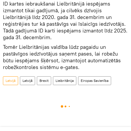
ID kartes iebraukšanai Lielbritānijā iespējams
izmantot tikai gadījumā, ja cilvēks dzīvojis
Lielbritānijā līdz 2020. gada 31. decembrim un
reģistrējies tur kā pastāvīgs vai īslaicīgs iedzīvotājs.
Tādā gadījumā ID karti iespējams izmantot līdz 2025.
gada 31. decembrim.
Tomēr Lielbritānijas valdība lūdz pagaidu un
pastāvīgos iedzīvotājus saņemt pases, lai robežu
būtu iespējams šķērsot, izmantojot automatizētās
robežkontroles sistēmu e-gates.
Latvijā
Latvijā
Brexit
Lielbritānija
Eiropas Savienība