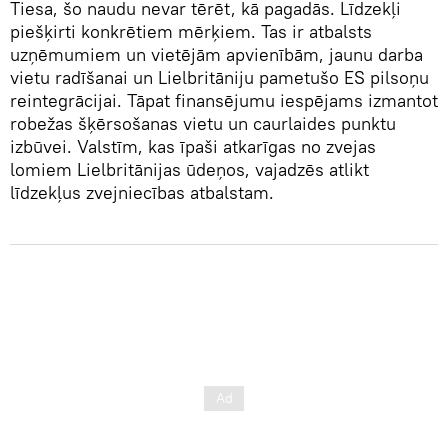
Tiesa, šo naudu nevar tērēt, kā pagadās. Līdzekļi
piešķirti konkrētiem mērķiem. Tas ir atbalsts
uzņēmumiem un vietējām apvienībām, jaunu darba
vietu radīšanai un Lielbritāniju pametušo ES pilsoņu
reintegrācijai. Tāpat finansējumu iespējams izmantot
robežas šķērsošanas vietu un caurlaides punktu
izbūvei. Valstīm, kas īpaši atkarīgas no zvejas
lomiem Lielbritānijas ūdeņos, vajadzēs atlikt
līdzekļus zvejniecības atbalstam.