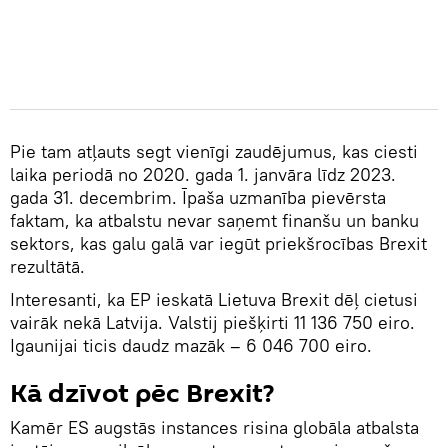
Pie tam atļauts segt vienīgi zaudējumus, kas ciesti
laika periodā no 2020. gada 1. janvāra līdz 2023.
gada 31. decembrim. Īpaša uzmanība pievērsta
faktam, ka atbalstu nevar saņemt finanšu un banku
sektors, kas galu galā var iegūt priekšrocības Brexit
rezultātā.
Interesanti, ka EP ieskatā Lietuva Brexit dēļ cietusi
vairāk nekā Latvija. Valstij piešķirti 11 136 750 eiro.
Igaunijai ticis daudz mazāk – 6 046 700 eiro.
Kā dzīvot pēc Brexit?
Kamēr ES augstās instances risina globāla atbalsta