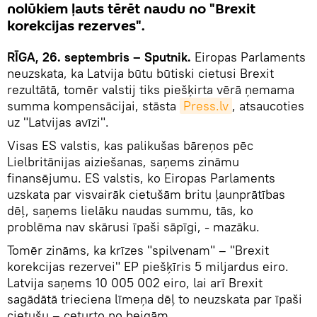
nolūkiem ļauts tērēt naudu no "Brexit
korekcijas rezerves".
RĪGA, 26. septembris – Sputnik.
Eiropas Parlaments
neuzskata, ka Latvija būtu būtiski cietusi Brexit
rezultātā, tomēr valstij tiks piešķirta vērā ņemama
summa kompensācijai, stāsta
Press.lv
, atsaucoties
uz "Latvijas avīzi".
Visas ES valstis, kas palikušas bāreņos pēc
Lielbritānijas aiziešanas, saņems zināmu
finansējumu. ES valstis, ko Eiropas Parlaments
uzskata par visvairāk cietušām britu ļaunprātības
dēļ, saņems lielāku naudas summu, tās, ko
problēma nav skārusi īpaši sāpīgi, - mazāku.
Tomēr zināms, ka krīzes "spilvenam" – "Brexit
korekcijas rezervei" EP piešķīris 5 miljardus eiro.
Latvija saņems 10 005 002 eiro, lai arī Brexit
sagādātā trieciena līmeņa dēļ to neuzskata par īpaši
cietušu – ceturto no beigām.