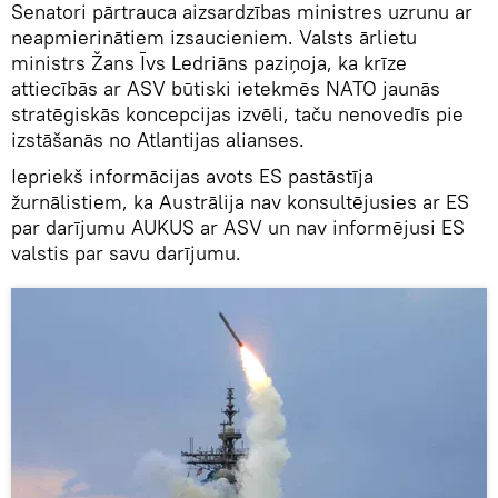
Senatori pārtrauca aizsardzības ministres uzrunu ar
neapmierinātiem izsaucieniem. Valsts ārlietu
ministrs Žans Īvs Ledriāns paziņoja, ka krīze
attiecībās ar ASV būtiski ietekmēs NATO jaunās
stratēgiskās koncepcijas izvēli, taču nenovedīs pie
izstāšanās no Atlantijas alianses.
Iepriekš informācijas avots ES pastāstīja
žurnālistiem, ka Austrālija nav konsultējusies ar ES
par darījumu AUKUS ar ASV un nav informējusi ES
valstis par savu darījumu.