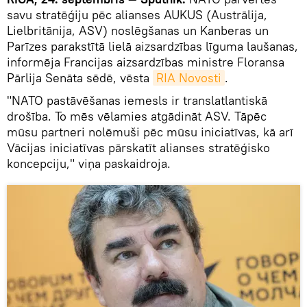
savu stratēģiju pēc alianses AUKUS (Austrālija,
Lielbritānija, ASV) noslēgšanas un Kanberas un
Parīzes parakstītā lielā aizsardzības līguma laušanas,
informēja Francijas aizsardzības ministre Floransa
Pārlija Senāta sēdē, vēsta
RIA Novosti
.
"NATO pastāvēšanas iemesls ir translatlantiskā
drošība. To mēs vēlamies atgādināt ASV. Tāpēc
mūsu partneri nolēmuši pēc mūsu iniciatīvas, kā arī
Vācijas iniciatīvas pārskatīt alianses stratēģisko
koncepciju," viņa paskaidroja.