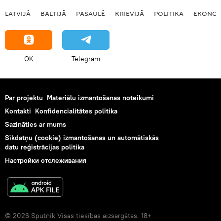
LATVIJĀ
BALTIJĀ
PASAULĒ
KRIEVIJĀ
POLITIKA
EKONOM
OK
Telegram
Par projektu
Materiālu izmantošanas noteikumi
Kontakti
Konfidencialitātes politika
Sazināties ar mums
Sīkdatņu (cookie) izmantošanas un automātiskās
datu reģistrācijas politika
Настройки отслеживания
© 2026 Sputnik Visas tiesības aizsargātas. 18+