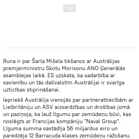
Runa ir par Šarla Mišela tikšanos ar Austrālijas
premjerministru Skotu Morisonu ANO Ģenerālās
asamblejas laikā. ES uzskata, ka sadarbība ar
savienību un tās dalīvalstīm Austrālijai ir svarīga
uzticības stiprināšanai.
Iepriekš Austrālija vienojās par partnerattiecībām ar
Lielbritāniju un ASV aizsardzības un drošības jomā
un paziņoja, ka lauž līgumu par zemūdeņu būvi, kas
noslēgts ar Francijas kompāniju "Naval Group".
Līguma summa sastādīja 56 miljardus eiro un
paredzēja 12 Barracuda klases zemūdeņu ražošanu.