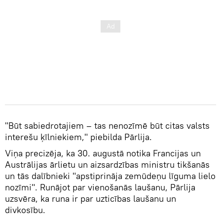
"Būt sabiedrotajiem – tas nenozīmē būt citas valsts
interešu ķīlniekiem," piebilda Pārlija.
Viņa precizēja, ka 30. augustā notika Francijas un
Austrālijas ārlietu un aizsardzības ministru tikšanās
un tās dalībnieki "apstiprināja zemūdeņu līguma lielo
nozīmi". Runājot par vienošanās laušanu, Pārlija
uzsvēra, ka runa ir par uzticības laušanu un
divkosību.