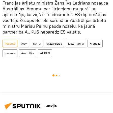
Francijas ārlietu ministrs Žans Īvs Ledriāns nosauca
Austrālijas lēmumu par "triecienu mugurā" un
apliecināja, ka viņš ir "sadusmots". ES diplomātijas
vadītājs Žuzeps Borels sarunā ar Austrālijas ārlietu
ministru Marisu Peinu pauda nožēlu, ka jaunā
partnerība AUKUS neparedz ES valstis.
Pasaulē
ASV
NATO
aizsardzība
Lielbritānija
Francija
pasaule
Austrālija
AUKUS
Latvija