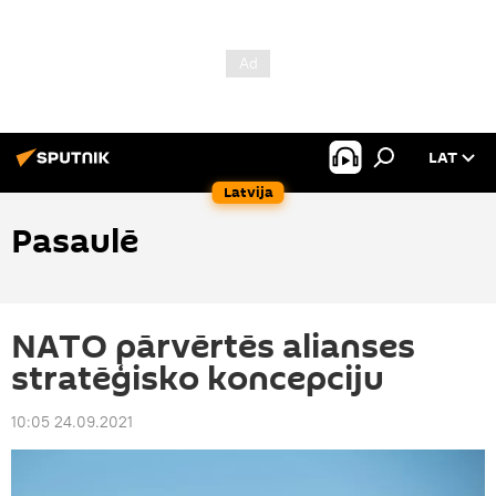
LAT
Latvija
Pasaulē
NATO pārvērtēs alianses
stratēģisko koncepciju
10:05 24.09.2021