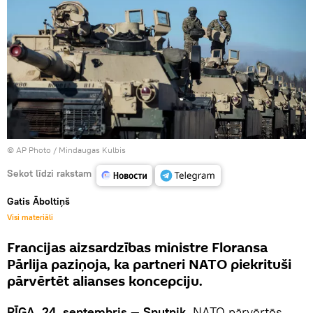
© AP Photo / Mindaugas Kulbis
Sekot līdzi rakstam
Gatis Āboltiņš
Visi materiāli
Francijas aizsardzības ministre Floransa
Pārlija paziņoja, ka partneri NATO piekrituši
pārvērtēt alianses koncepciju.
RĪGA, 24. septembris — Sputnik.
NATO pārvērtēs