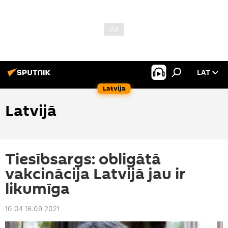
LAT
Latvija
Latvijā
Tiesībsargs: obligātā
vakcinācija Latvijā jau ir
likumīga
10:04 16.09.2021