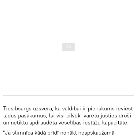
Tiesībsargs uzsvēra, ka valdībai ir pienākums ieviest
tādus pasākumus, lai visi cilvēki varētu justies droši
un netiktu apdraudēta veselības iestāžu kapacitāte.
"Ja slimnīca kādā brīdī nonākt neapskaužamā