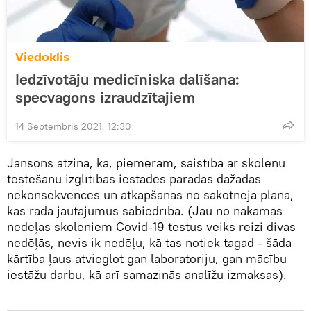
Viedoklis
Iedzīvotāju medicīniska dalīšana:
specvagons izraudzītajiem
14 Septembris 2021, 12:30
Jansons atzina, ka, piemēram, saistībā ar skolēnu
testēšanu izglītības iestādēs parādās dažādas
nekonsekvences un atkāpšanās no sākotnējā plāna,
kas rada jautājumus sabiedrībā. (Jau no nākamās
nedēļas skolēniem Covid-19 testus veiks reizi divās
nedēļās, nevis ik nedēļu, kā tas notiek tagad - šāda
kārtība ļaus atvieglot gan laboratoriju, gan mācību
iestāžu darbu, kā arī samazinās analīžu izmaksas).