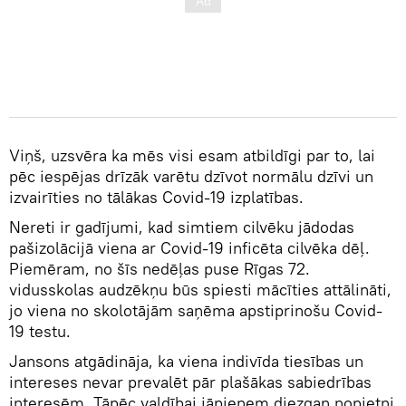
Viņš, uzsvēra ka mēs visi esam atbildīgi par to, lai
pēc iespējas drīzāk varētu dzīvot normālu dzīvi un
izvairīties no tālākas Covid-19 izplatības.
Nereti ir gadījumi, kad simtiem cilvēku jādodas
pašizolācijā viena ar Covid-19 inficēta cilvēka dēļ.
Piemēram, no šīs nedēļas puse Rīgas 72.
vidusskolas audzēkņu būs spiesti mācīties attālināti,
jo viena no skolotājām saņēma apstiprinošu Covid-
19 testu.
Jansons atgādināja, ka viena indivīda tiesības un
intereses nevar prevalēt pār plašākas sabiedrības
interesēm. Tāpēc valdībai jāpieņem diezgan nopietni