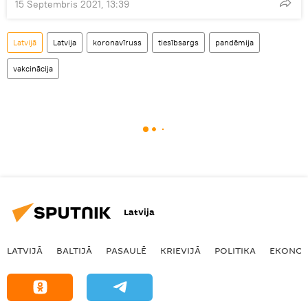
15 Septembris 2021, 13:39
Latvijā
Latvija
koronavīruss
tiesībsargs
pandēmija
vakcinācija
Latvija
LATVIJĀ
BALTIJĀ
PASAULĒ
KRIEVIJĀ
POLITIKA
EKONOM