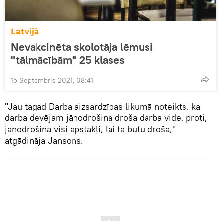
Latvijā
Nevakcinēta skolotāja lēmusi
"tālmācībām" 25 klases
15 Septembris 2021, 08:41
"Jau tagad Darba aizsardzības likumā noteikts, ka
darba devējam jānodrošina droša darba vide, proti,
jānodrošina visi apstākļi, lai tā būtu droša,"
atgādināja Jansons.