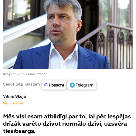
© Sputnik / Oksana Dzadan
Sekot līdzi rakstam
Vilnis Skuja
Visi materiāli
Mēs visi esam atbildīgi par to, lai pēc iespējas
drīzāk varētu dzīvot normālu dzīvi, uzsvēra
tiesībsargs.