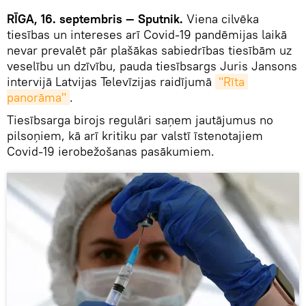
RĪGA, 16. septembris — Sputnik.
Viena cilvēka
tiesības un intereses arī Covid-19 pandēmijas laikā
nevar prevalēt pār plašākas sabiedrības tiesībām uz
veselību un dzīvību, pauda tiesībsargs Juris Jansons
intervijā Latvijas Televīzijas raidījumā
"Rīta 
panorāma"
.
Tiesībsarga birojs regulāri saņem jautājumus no
pilsoņiem, kā arī kritiku par valstī īstenotajiem
Covid-19 ierobežošanas pasākumiem.