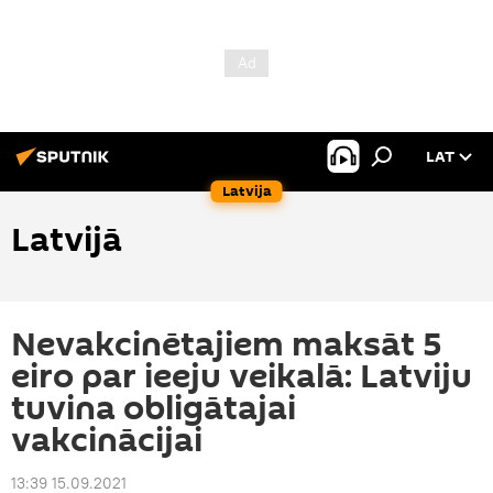
LAT
Latvija
Latvijā
Nevakcinētajiem maksāt 5
eiro par ieeju veikalā: Latviju
tuvina obligātajai
vakcinācijai
13:39 15.09.2021