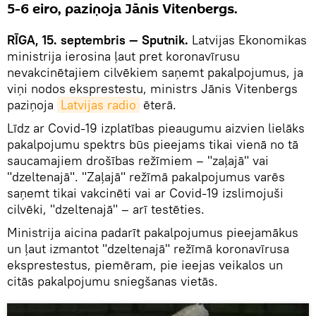
5-6 eiro, paziņoja Jānis Vitenbergs.
RĪGA, 15. septembris — Sputnik.
Latvijas Ekonomikas
ministrija ierosina ļaut pret koronavīrusu
nevakcinētajiem cilvēkiem saņemt pakalpojumus, ja
viņi nodos eksprestestu, ministrs Jānis Vitenbergs
paziņoja
Latvijas radio
ēterā.
Līdz ar Covid-19 izplatības pieaugumu aizvien lielāks
pakalpojumu spektrs būs pieejams tikai vienā no tā
saucamajiem drošības režīmiem – "zaļajā" vai
"dzeltenajā". "Zaļajā" režīmā pakalpojumus varēs
saņemt tikai vakcinēti vai ar Covid-19 izslimojuši
cilvēki, "dzeltenajā" – arī testēties.
Ministrija aicina padarīt pakalpojumus pieejamākus
un ļaut izmantot "dzeltenajā" režīmā koronavīrusa
eksprestestus, piemēram, pie ieejas veikalos un
citās pakalpojumu sniegšanas vietās.