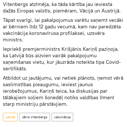
Vitenbergs atzīmēja, ka tāda kārtība jau ieviesta
dažās Eiropas valstīs, piemēram, Vācijā un Austrijā.
Tāpat svarīgi, lai pakalpojumus varētu saņemt vecāki
ar bērniem līdz 12 gadu vecumā, kam nav paredzēta
vakcinācija koronavīrusa profilaksei, uzsvēra
ministrs.
Iepriekš premjerministrs Krišjānis Kariņš paziņoja,
ka Latvijā būs aizvien vairāk pakalpojumu
saņemšanas vietu, kur jāuzrāda noteikta tipa Covid-
sertifikāts.
Atbildot uz jautājumu, vai netiek plānots, ņemot vērā
saslimstības pieaugumu, ieviest jaunus
ierobežojumus, Kariņš teica, ka diskusijas par
tālākajiem soļiem šonedēļ notiks valdības līmenī
starp ministriju pārstāvjiem.
Latvijā
Jānis Vitenbergs
vakcinācija