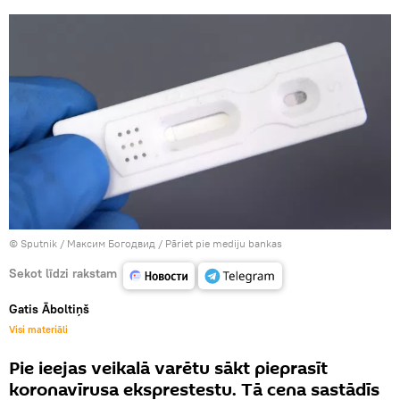
© Sputnik / Максим Богодвид
/
Pāriet pie mediju bankas
Sekot līdzi rakstam
Gatis Āboltiņš
Visi materiāli
Pie ieejas veikalā varētu sākt pieprasīt
koronavīrusa eksprestestu. Tā cena sastādīs