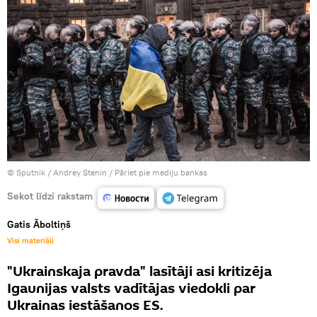
© Sputnik / Andrey Stenin
/
Pāriet pie mediju bankas
Sekot līdzi rakstam
Gatis Āboltiņš
Visi materiāli
"Ukrainskaja pravda" lasītāji asi kritizēja
Igaunijas valsts vadītājas viedokli par
Ukrainas iestāšanos ES.