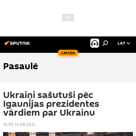
LAT
Latvija
Pasaulē
Ukraiņi sašutuši pēc
Igaunijas prezidentes
vārdiem par Ukrainu
16:30 13.09.2021