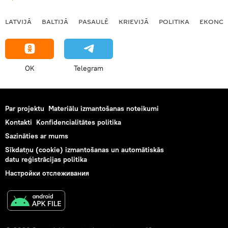
LATVIJĀ
BALTIJĀ
PASAULĒ
KRIEVIJĀ
POLITIKA
EKONOM
OK
Telegram
Par projektu
Materiālu izmantošanas noteikumi
Kontakti
Konfidencialitātes politika
Sazināties ar mums
Sīkdatņu (cookie) izmantošanas un automātiskās
datu reģistrācijas politika
Настройки отслеживания