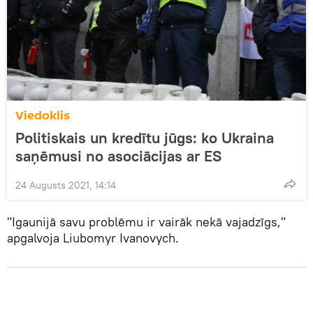
Viedoklis
Politiskais un kredītu jūgs: ko Ukraina
saņēmusi no asociācijas ar ES
24 Augusts 2021, 14:14
"Igaunijā savu problēmu ir vairāk nekā vajadzīgs,"
apgalvoja Liubomyr Ivanovych.