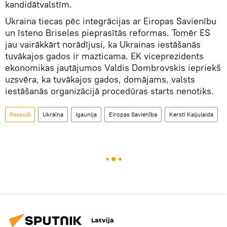
kandidātvalstīm.
Ukraina tiecas pēc integrācijas ar Eiropas Savienību
un īsteno Briseles pieprasītās reformas. Tomēr ES
jau vairākkārt norādījusi, ka Ukrainas iestāšanās
tuvākajos gados ir mazticama. EK viceprezidents
ekonomikas jautājumos Valdis Dombrovskis iepriekš
uzsvēra, ka tuvākajos gados, domājams, valsts
iestāšanās organizācijā procedūras starts nenotiks.
Pasaulē
Ukraina
Igaunija
Eiropas Savienība
Kersti Kaljulaida
Latvija