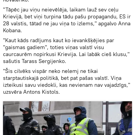
"Tāpēc jau viņu neievēlēja, laikam lauž sev ceļu
Krievijā, bet viņi turpina tādu pašu propagandu, ES ir
28 valstis, tātad ne jau viņa to izlems," apgalvo Anna
Kobana.
"Kaut kāds radījums kaut ko ievankšķējies par
"gaismas gadiem", toties viņas valstī visu
caurcaurēm nopirkusi Krievija. Lai labāk cieš klusu,"
sašutis Tarass Sergijenko.
"Šis cilvēks vispār neko nelemj ne tikai
starptautiskajā politikā, bet pat pašas valstī. Viņa
izteikusi savu viedokli, kas nevienam nav vajadzīgs,"
uzsvēra Antons Kistols.