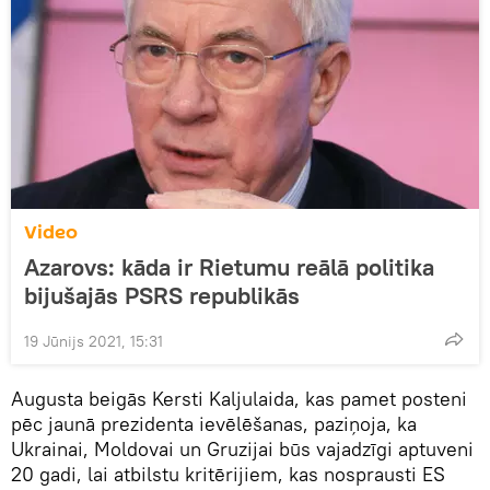
Video
Azarovs: kāda ir Rietumu reālā politika
bijušajās PSRS republikās
19 Jūnijs 2021, 15:31
Augusta beigās Kersti Kaljulaida, kas pamet posteni
pēc jaunā prezidenta ievēlēšanas, paziņoja, ka
Ukrainai, Moldovai un Gruzijai būs vajadzīgi aptuveni
20 gadi, lai atbilstu kritērijiem, kas nosprausti ES