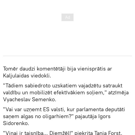
Tomēr daudzi komentētāji bija vienisprātis ar
Kaljulaidas viedokli.
"Tādiem sabiedroto uzskatiem vajadzētu satraukt
valdību un mobilizēt efektīvākiem soļiem," atzīmēja
Vyacheslav Semenko.
"Vai var uzņemt ES valsti, kur parlamenta deputāti
saņem algas no oligarhiem?" pajautāja Igors
Sidorenko.
"Viņai ir taisnība... Diemžēl!" piekrita Tania Forst.