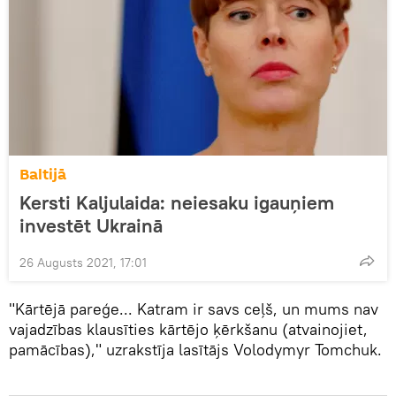
Baltijā
Kersti Kaljulaida: neiesaku igauņiem
investēt Ukrainā
26 Augusts 2021, 17:01
"Kārtējā pareģe... Katram ir savs ceļš, un mums nav
vajadzības klausīties kārtējo ķērkšanu (atvainojiet,
pamācības)," uzrakstīja lasītājs Volodymyr Tomchuk.