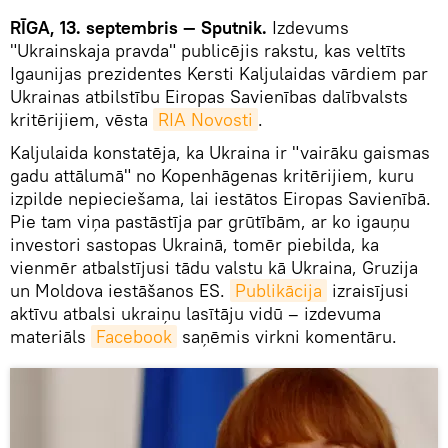
RĪGA, 13. septembris — Sputnik.
Izdevums
"Ukrainskaja pravda" publicējis rakstu, kas veltīts
Igaunijas prezidentes Kersti Kaljulaidas vārdiem par
Ukrainas atbilstību Eiropas Savienības dalībvalsts
kritērijiem, vēsta
RIA Novosti
.
Kaljulaida konstatēja, ka Ukraina ir "vairāku gaismas
gadu attālumā" no Kopenhāgenas kritērijiem, kuru
izpilde nepieciešama, lai iestātos Eiropas Savienībā.
Pie tam viņa pastāstīja par grūtībām, ar ko igauņu
investori sastopas Ukrainā, tomēr piebilda, ka
vienmēr atbalstījusi tādu valstu kā Ukraina, Gruzija
un Moldova iestāšanos ES.
Publikācija
izraisījusi
aktīvu atbalsi ukraiņu lasītāju vidū – izdevuma
materiāls
Facebook
saņēmis virkni komentāru.