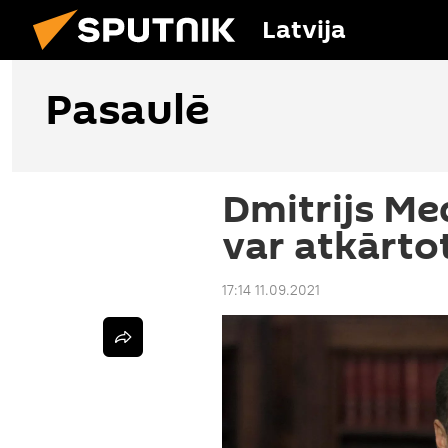
Latvija
Pasaulē
Dmitrijs Me
var atkārto
17:14 11.09.2021