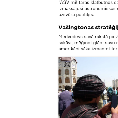
"ASV militārās klātbūtnes 
izmaksājusi astronomiskas s
uzsvēra politiķis.
Vašingtonas stratēģi
Medvedevs savā rakstā piezī
sakāvi, mēģinot glābt savu r
amerikāņi sāka izmantot fo