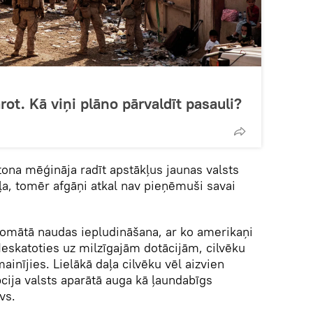
ot. Kā viņi plāno pārvaldīt pasauli?
gtona mēģināja radīt apstākļus jaunas valsts
ļa, tomēr afgāņi atkal nav pieņēmuši savai
domātā naudas iepludināšana, ar ko amerikaņi
eskatoties uz milzīgajām dotācijām, cilvēku
ainījies. Lielākā daļa cilvēku vēl aizvien
cija valsts aparātā auga kā ļaundabīgs
vs.