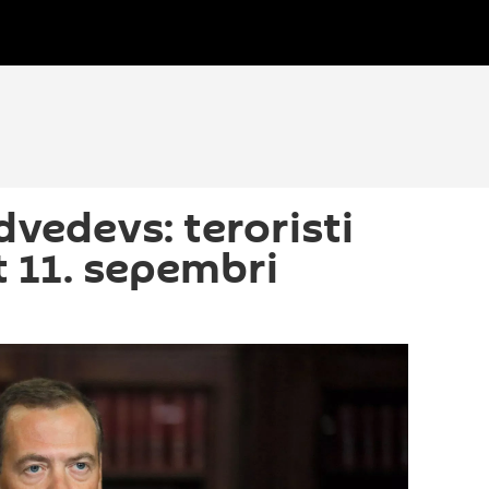
dvedevs: teroristi
t 11. sepembri