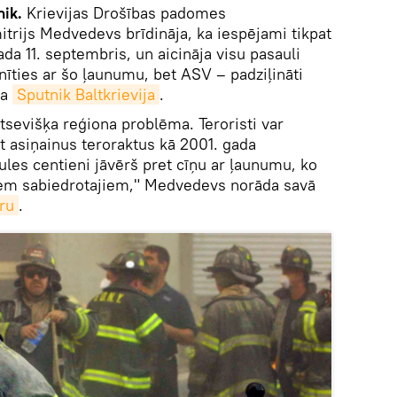
nik.
Krievijas Drošības padomes
itrijs Medvedevs brīdināja, ka iespējami tikpat
ada 11. septembris, un aicināja visu pasauli
nīties ar šo ļaunumu, bet ASV – padziļināti
ta
Sputnik Baltkrievija
.
 atsevišķa reģiona problēma. Teroristi var
at asiņainus teroraktus kā 2001. gada
ules centieni jāvērš pret cīņu ar ļaunumu, ko
iem sabiedrotajiem," Medvedevs norāda savā
ru
.