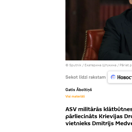
© Sputnik / Екатерина Штукина
/
Pāriet 
Sekot līdzi rakstam
Gatis Āboltiņš
Visi materiāli
ASV militārās klātbūtnes
pārliecināts Krievijas 
vietnieks Dmitrijs Medv