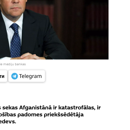
pie mediju bankas
 sekas Afganistānā ir katastrofālas, ir
Drošības padomes priekšsēdētāja
edevs.