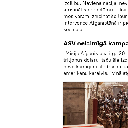
izcilību. Neviena nācija, ne
atrisināt šo problēmu. Tikai
mēs varam iznīcināt šo ļau
intervence Afganistānā ir pi
secināja.
ASV nelaimīgā kampa
"Misija Afganistānā ilga 20 
triljonus dolāru, taču šie i
neveiksmīgi noslēdzās šī ga
amerikāņu kareivis," viņš at