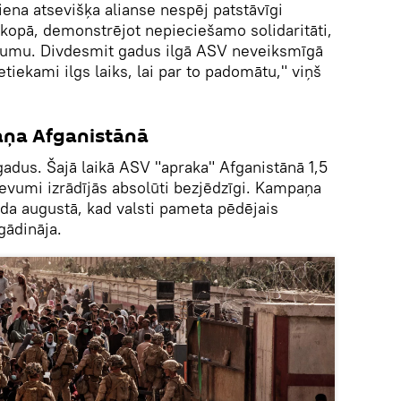
viena atsevišķa alianse nespēj patstāvīgi
 kopā, demonstrējot nepieciešamo solidaritāti,
numu. Divdesmit gadus ilgā ASV neveiksmīgā
etiekami ilgs laiks, lai par to padomātu," viņš
ņa Afganistānā
gadus. Šajā laikā ASV "apraka" Afganistānā 1,5
zdevumi izrādījās absolūti bezjēdzīgi. Kampaņa
da augustā, kad valsti pameta pēdējais
gādināja.