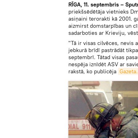
RĪGA, 11. septembris – Sput
priekšsēdētāja vietnieks Dm
asiņaini terorakti kā 2001. g
aizmirst domstarpības un cī
sadarboties ar Krieviju, vēs
"Tā ir visas cilvēces, nevis
jebkurā brīdī pastrādāt tikp
septembrī. Tātad visas pasa
nespēja iznīdēt ASV ar sav
rakstā, ko publicēja
Gazeta.