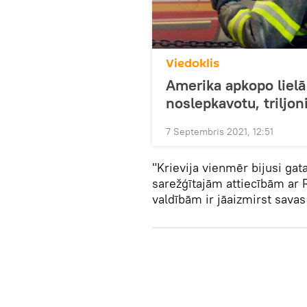
Viedoklis
Amerika apkopo lielā 
noslepkavotu, triljon
7 Septembris 2021, 12:51
"Krievija vienmēr bijusi ga
sarežģītajām attiecībām ar 
valdībām ir jāaizmirst savas