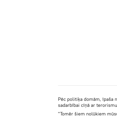
Pēc politiķa domām, īpaša n
sadarbībai cīņā ar terorismu
"Tomēr šiem nolūkiem mūsu 