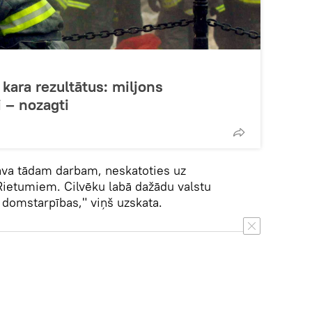
kara rezultātus: miljons
i – nozagti
tava tādam darbam, neskatoties uz
Rietumiem. Cilvēku labā dažādu valstu
 domstarpības," viņš uzskata.