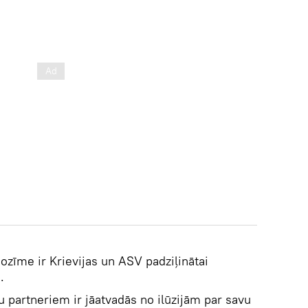
ozīme ir Krievijas un ASV padziļinātai
.
partneriem ir jāatvadās no ilūzijām par savu