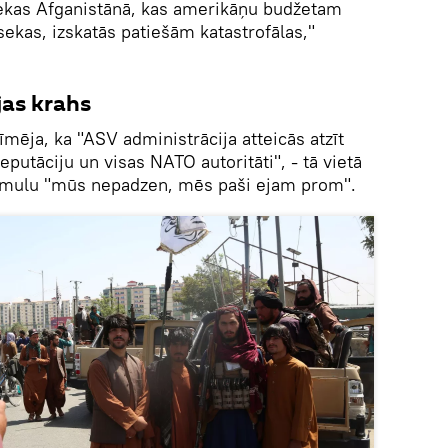
sekas Afganistānā, kas amerikāņu budžetam
ekas, izskatās patiešām katastrofālas,"
jas krahs
mēja, ka "ASV administrācija atteicās atzīt
eputāciju un visas NATO autoritāti", - tā vietā
rmulu "mūs nepadzen, mēs paši ejam prom".