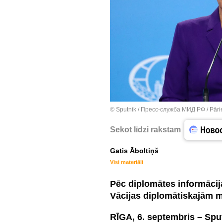
© Sputnik / Пресс-служба МИД РФ
/
Pāri
Sekot līdzi rakstam
Gatis Āboltiņš
Visi materiāli
Pēc diplomātes informācij
Vācijas diplomātiskajām m
RĪGA, 6. septembris – Spu