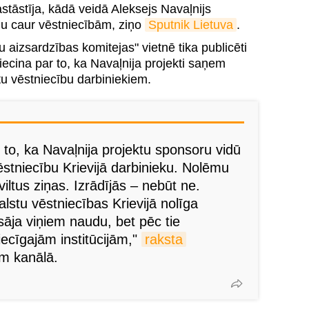
tāstīja, kādā veidā Aleksejs Navaļnijs
mu caur vēstniecībām, ziņo
Sputnik Lietuva
.
 aizsardzības komitejas" vietnē tika publicēti
liecina par to, ka Navaļnija projekti saņem
stu vēstniecību darbiniekiem.
r to, ka Navaļnija projektu sponsoru vidū
ēstniecību Krievijā darbinieku. Nolēmu
 viltus ziņas. Izrādījās – nebūt ne.
lstu vēstniecības Krievijā nolīga
sāja viņiem naudu, bet pēc tie
tiecīgajām institūcijām,"
raksta
m kanālā.