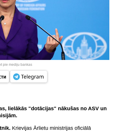
et pie mediju bankas
as, lielākās "dotācijas" nākušas no ASV un
isijām.
tnik.
Krievijas Ārlietu ministrijas oficiālā