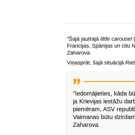
"Šajā jautrajā
little carousel
(
Francijas, Spānijas un citu 
Zaharova.
Viņasprāt, šajā situācijā Rie
"Iedomājieties, kāda bū
ja Krievijas iestāžu dar
piemēram, ASV republi
Vaimanas būtu dzirdam
Zaharova.