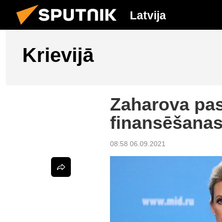
Latvija
Krievijā
Zaharova past
finansēšanas
08:58 06.09.2021