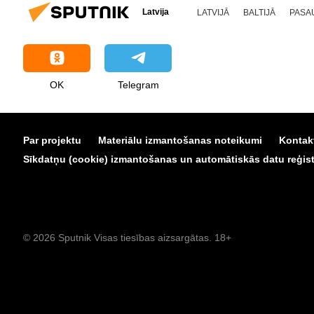
Latvija
LATVIJĀ
BALTIJĀ
PASA
OK
Telegram
Par projektu
Materiālu izmantošanas noteikumi
Kontak
Sīkdatņu (cookie) izmantošanas un automātiskās datu reģistr
© 2026 Sputnik Visas tiesības aizsargātas. 18+