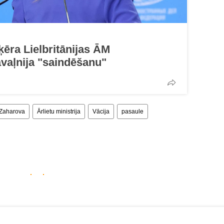
ķēra Lielbritānijas ĀM
vaļnija "saindēšanu"
 Zaharova
Ārlietu ministrija
Vācija
pasaule