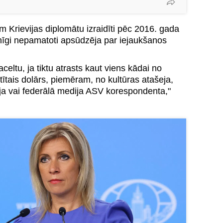
 Krievijas diplomātu izraidīti pēc 2016. gada
īgi nepamatoti apsūdzēja par iejaukšanos
celtu, ja tiktu atrasts kaut viens kādai no
tītais dolārs, piemēram, no kultūras atašeja,
ja vai federālā medija ASV korespondenta,"