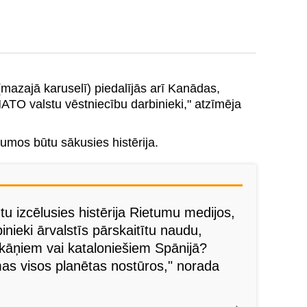
mazajā karuselī) piedalījās arī Kanādas,
NATO valstu vēstniecību darbinieki," atzīmēja
tumos būtu sākusies histērija.
tu izcēlusies histērija Rietumu medijos,
binieki ārvalstīs pārskaitītu naudu,
kāņiem vai kataloniešiem Spānijā?
as visos planētas nostūros," norada