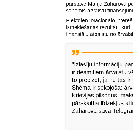
pārstāve Marija Zaharova pas
saņēmis ārvalstu finansēju
Piektdien "Nacionālo interešu
izmeklēšanas rezultāti, kuri 
finansiālu atbalstu no ārval
"Izlasīju informāciju pa
ir desmitiem ārvalstu v
to precizēt, ja nu tās ir
Shēma ir sekojoša: ārva
Krievijas pilsoņus, mak
pārskaitīja līdzekļus at
Zaharova savā Telegra