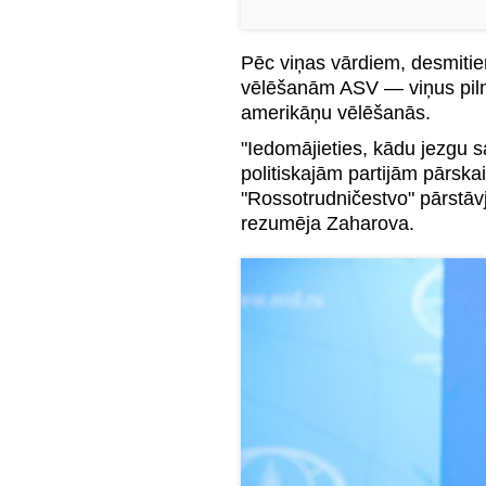
Pēc viņas vārdiem, desmitiem
vēlēšanām ASV — viņus piln
amerikāņu vēlēšanās.
"Iedomājieties, kādu jezgu sa
politiskajām partijām pārskai
"Rossotrudničestvo" pārstāv
rezumēja Zaharova.