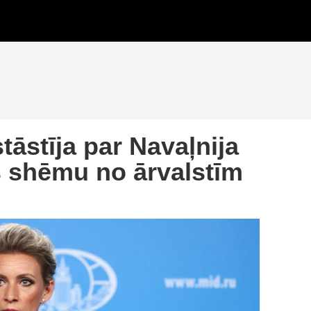
āstīja par Navaļnija
 shēmu no ārvalstīm