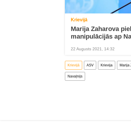
Krievijā
Marija Zaharova pie
manipulācijās ap Na
22 Augusts 2021, 14:32
Krievijā
ASV
Krievija
Marija
Navaļnijs