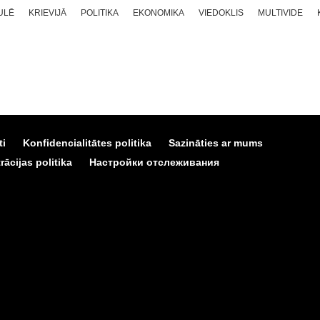
ULĒ
KRIEVIJĀ
POLITIKA
EKONOMIKA
VIEDOKLIS
MULTIVIDE
ti
Konfidencialitātes politika
Sazināties ar mums
ācijas politika
Настройки отслеживания