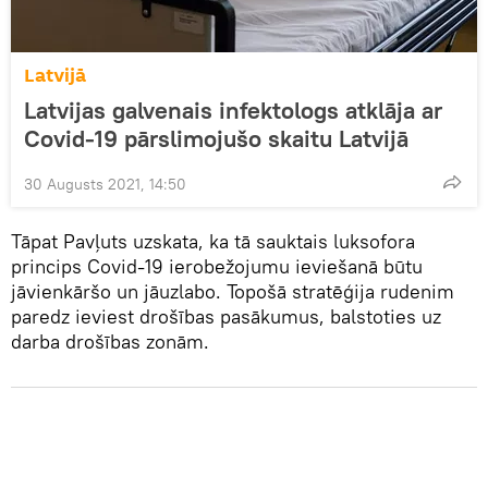
Latvijā
Latvijas galvenais infektologs atklāja ar
Covid-19 pārslimojušo skaitu Latvijā
30 Augusts 2021, 14:50
Tāpat Pavļuts uzskata, ka tā sauktais luksofora
princips Covid-19 ierobežojumu ieviešanā būtu
jāvienkāršo un jāuzlabo. Topošā stratēģija rudenim
paredz ieviest drošības pasākumus, balstoties uz
darba drošības zonām.