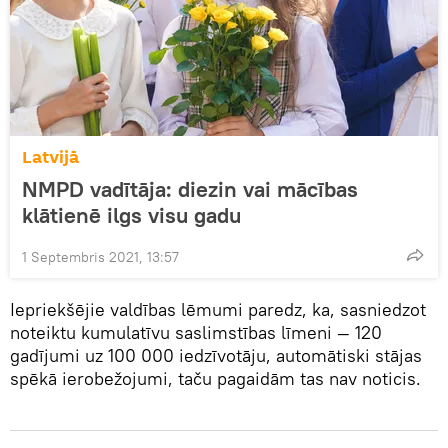
Latvijā
NMPD vadītāja: diezin vai mācības
klātienē ilgs visu gadu
1 Septembris 2021, 13:57
Iepriekšējie valdības lēmumi paredz, ka, sasniedzot
noteiktu kumulatīvu saslimstības līmeni — 120
gadījumi uz 100 000 iedzīvotāju, automātiski stājas
spēkā ierobežojumi, taču pagaidām tas nav noticis.