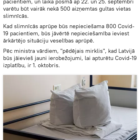
pacientiem, un laika posmā ap 22. un 25. septembri
varētu būt vairāk nekā 500 aizņemtas gultas vietas
slimnīcās.
Kad slimnīcās aprūpe būs nepieciešama 800 Covid-
19 pacientiem, būs jāvērtē nepieciešamība ieviest
ārkārtējo situāciju veselības aprūpē.
Pēc ministra vārdiem, "pēdējais mirklis", kad Latvijā
būs jāievieš jauni ierobežojumi, lai apturētu Covid-19
izplatību, ir 1. oktobris.