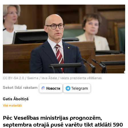
CC BY-SA 2.0
/
Saeima / Ieva Ābele
/
Valsts prezidenta vēlēšanas
Sekot līdzi rakstam
Gatis Āboltiņš
Visi materiāli
Pēc Veselības ministrijas prognozēm,
septembra otrajā pusē varētu tikt atklāti 590