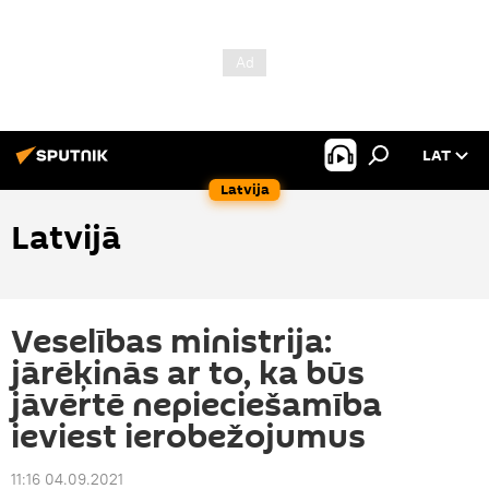
LAT
Latvija
Latvijā
Veselības ministrija:
jārēķinās ar to, ka būs
jāvērtē nepieciešamība
ieviest ierobežojumus
11:16 04.09.2021