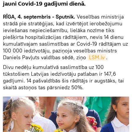
jauni Covid-19 gadījumi dienā.
RĪGA, 4. septembris - Sputnik.
Veselības ministrija
strādā pie stratēģijas, kad izvērtējot ierobežojumu
ieviešanas nepieciešamību, lielāka nozīme tiks
piešķirta hospitalizācijas rādītājiem, nevis 14 dienu
kumulatīvajam saslimstības ar Covid-19 rādītājam uz
100 000 iedzīvotāju, paziņoja veselības ministrs
Daniels Pavļuts valdības sēdē, ziņo
LSM.lv
.
Divu nedēļu kumulatīvā saslimstība uz 100
tūkstošiem Latvijas iedzīvotāju patlaban ir 147,6
gadījumi. 14 pašvaldībās šis rādītājs ir augstāks, tai
skaitā astoņos tas pārsniedz 50%.