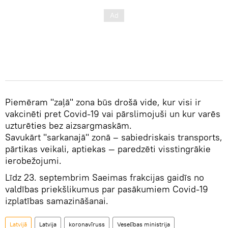
Piemēram "zaļā" zona būs drošā vide, kur visi ir
vakcinēti pret Covid-19 vai pārslimojuši un kur varēs
uzturēties bez aizsargmaskām.
Savukārt "sarkanajā" zonā – sabiedriskais transports,
pārtikas veikali, aptiekas — paredzēti visstingrākie
ierobežojumi.
Līdz 23. septembrim Saeimas frakcijas gaidīs no
valdības priekšlikumus par pasākumiem Covid-19
izplatības samazināšanai.
Latvijā
Latvija
koronavīruss
Veselības ministrija