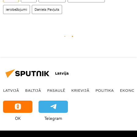
ierobežojumi
Daniels Pavļuts
Latvija
LATVIJĀ
BALTIJĀ
PASAULĒ
KRIEVIJĀ
POLITIKA
EKONOM
OK
Telegram