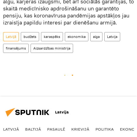
algu, karjeras izaugsmi, bet arī sociālās garantijas, to
skaitā medicīnisko apdrošināšanu un garantēto
pensiju, kas koronavīrusa pandēmijas apstākļos jau
izraisīja papildu interesi par dienēšanu armijā.
Latvijā
budžets
karaspēks
ekonomika
alga
Latvija
finansējums
Aizsardzības ministrija
Latvija
LATVIJĀ
BALTIJĀ
PASAULĒ
KRIEVIJĀ
POLITIKA
EKONOM