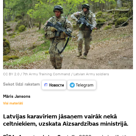
CC BY 2.0
/
7th Army Training Command
/
Latvian Army soldiers
Sekot līdzi rakstam
Māris Jansons
Visi materiāli
Latvijas karavīriem jāsaņem vairāk nekā
celtniekiem, uzskata Aizsardzības ministrijā.