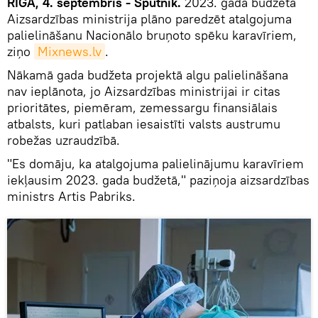
RĪGA, 4. septembris - Sputnik.
2023. gada budžetā
Aizsardzības ministrija plāno paredzēt atalgojuma
palielināšanu Nacionālo bruņoto spēku karavīriem,
ziņo
Mixnews.lv
.
Nākamā gada budžeta projektā algu palielināšana
nav ieplānota, jo Aizsardzības ministrijai ir citas
prioritātes, piemēram, zemessargu finansiālais
atbalsts, kuri patlaban iesaistīti valsts austrumu
robežas uzraudzībā.
"Es domāju, ka atalgojuma palielinājumu karavīriem
iekļausim 2023. gada budžetā," paziņoja aizsardzības
ministrs Artis Pabriks.