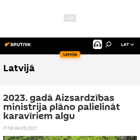
LAT
Latvija
Latvijā
2023. gadā Aizsardzības
ministrija plāno palielināt
karavīriem algu
17:59 04.09.2021