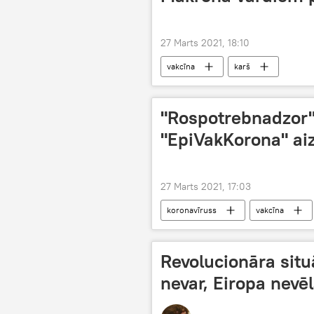
27 Marts 2021, 18:10
vakcīna
karš
"Rospotrebnadzor"
"EpiVakKorona" aiz
27 Marts 2021, 17:03
koronavīruss
vakcīna
Revolucionāra sit
nevar, Eiropa nevē