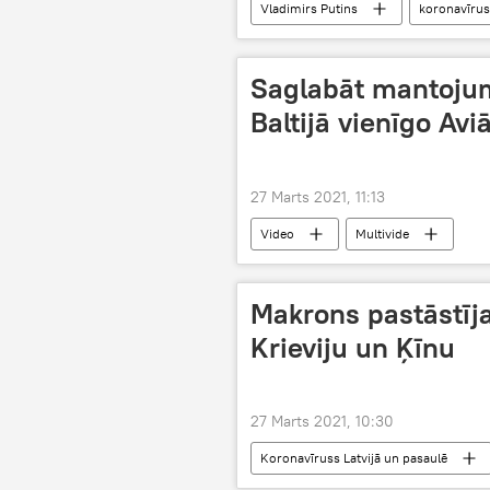
Vladimirs Putins
koronavīru
Saglabāt mantojum
Baltijā vienīgo Avi
27 Marts 2021, 11:13
Video
Multivide
Makrons pastāstīja
Krieviju un Ķīnu
27 Marts 2021, 10:30
Koronavīruss Latvijā un pasaulē