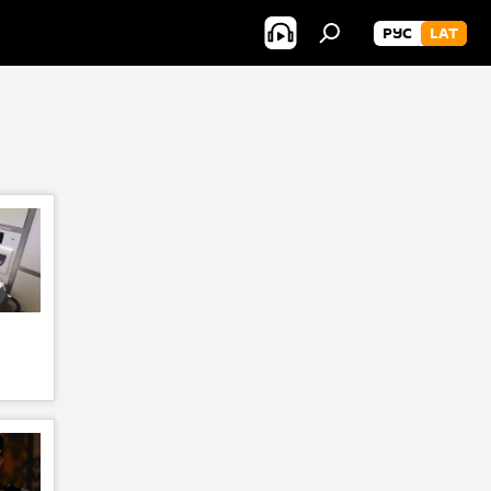
РУС
LAT