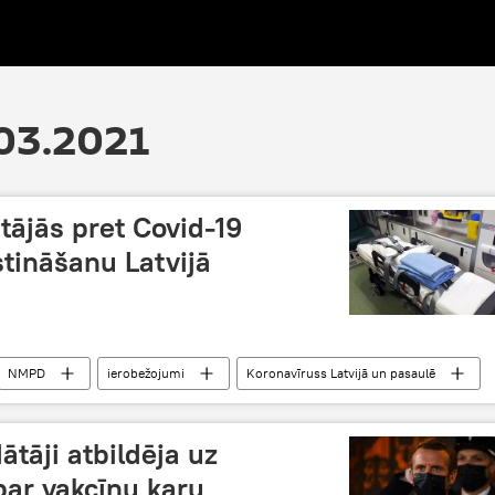
.03.2021
ājās pret Covid-19
tināšanu Latvijā
NMPD
ierobežojumi
Koronavīruss Latvijā un pasaulē
ātāji atbildēja uz
ar vakcīnu karu