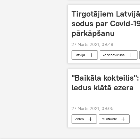
Francija
vakcinācija
Tirgotājiem Latvij
sodus par Covid-1
pārkāpšanu
27 Marts 2021, 09:48
Latvijā
koronavīruss
"Baikāla kokteilis"
ledus klātā ezera
27 Marts 2021, 09:05
Video
Multivide