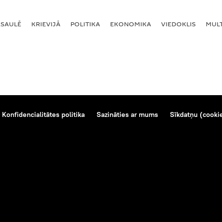
ASAULĒ
KRIEVIJĀ
POLITIKA
EKONOMIKA
VIEDOKLIS
MULT
Konfidencialitātes politika
Sazināties ar mums
Sīkdatņu (cookie