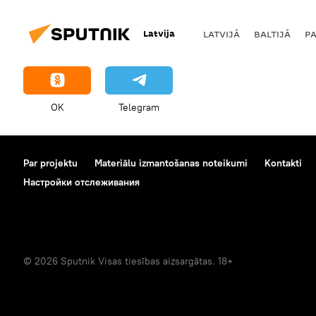
Latvija
LATVIJĀ
BALTIJĀ
P
OK
Telegram
Par projektu
Materiālu izmantošanas noteikumi
Kontakti
Настройки отслеживания
© 2026 Sputnik Visas tiesības aizsargātas. 18+