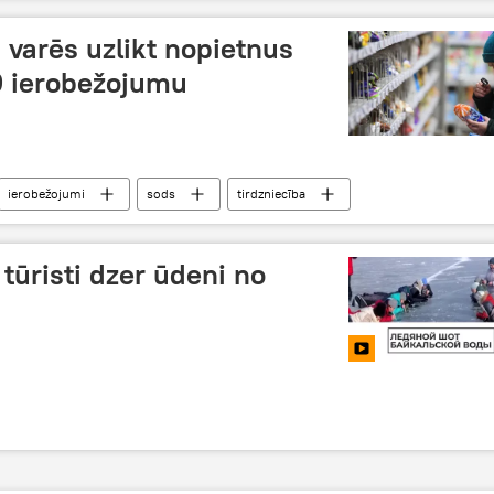
vakcīna
Makrons
ā varēs uzlikt nopietnus
9 ierobežojumu
ierobežojumi
sods
tirdzniecība
: tūristi dzer ūdeni no