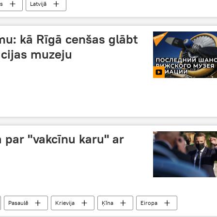
ss
Latvijā
u: kā Rīgā cenšas glābt
ācijas muzeju
 par "vakcīnu karu" ar
Pasaulē
Krievija
Ķīna
Eiropa