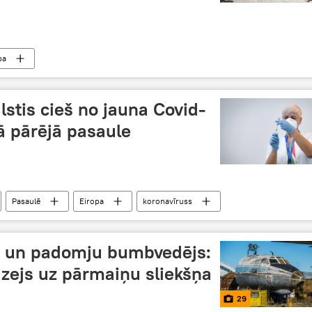
pa
stis cieš no jauna Covid-
kā pārējā pasaule
Pasaulē
Eiropa
koronavīruss
rs un padomju bumbvedējs:
zejs uz pārmaiņu sliekšņa
29