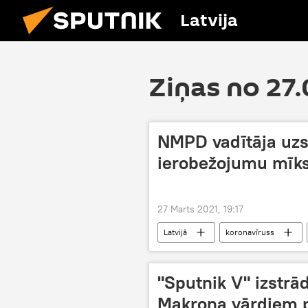
Latvija
Ziņas no 27
NMPD vadītāja uzst
ierobežojumu mīks
27 Marts 2021, 19:17
Latvijā
koronavīruss
"Sputnik V" izstrād
Makrona vārdiem p