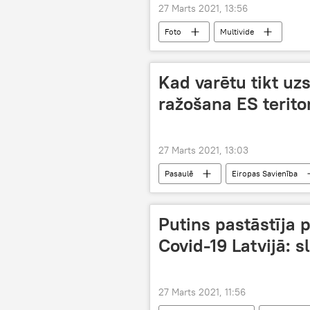
27 Marts 2021, 13:56
Foto
Multivide
Kad varētu tikt uz
ražošana ES teritor
27 Marts 2021, 13:03
Pasaulē
Eiropas Savienība
Putins pastāstīja 
Covid-19 Latvijā: 
27 Marts 2021, 11:56