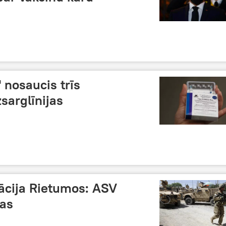
 nosaucis trīs
sarglīnijas
uācija Rietumos: ASV
las