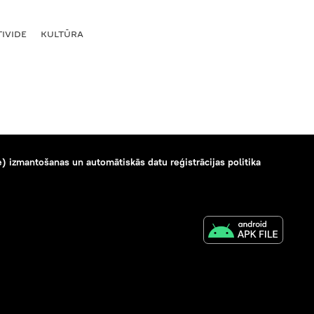
IVIDE
KULTŪRA
) izmantošanas un automātiskās datu reģistrācijas politika