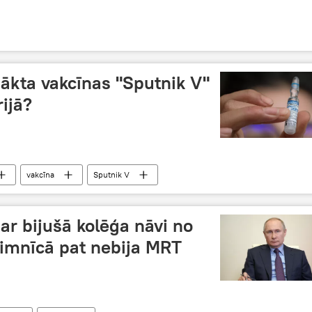
sākta vakcīnas "Sputnik V"
ijā?
vakcīna
Sputnik V
par bijušā kolēģa nāvi no
slimnīcā pat nebija MRT