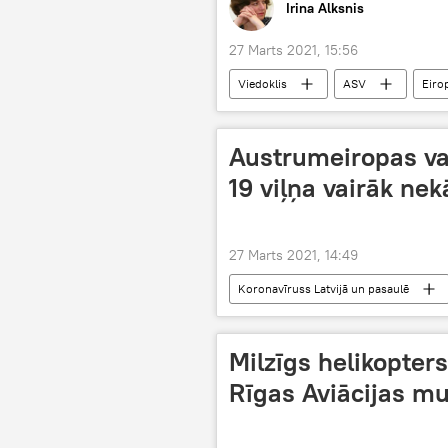
Irina Alksnis
27 Marts 2021, 15:56
Viedoklis
ASV
Eiro
Austrumeiropas val
19 viļņa vairāk ne
27 Marts 2021, 14:49
Koronavīruss Latvijā un pasaulē
Milzīgs helikopte
Rīgas Aviācijas mu