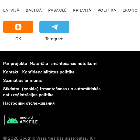
LATVIJĀ
BALTIJĀ
PASAULĒ
KRIEVIJĀ
POLITIKA
EKONOM
OK
Telegram
Par projektu
Materiālu izmantošanas noteikumi
Kontakti
Konfidencialitātes politika
Sazināties ar mums
Sīkdatņu (cookie) izmantošanas un automātiskās
datu reģistrācijas politika
Настройки отслеживания
© 2026 Sputnik Visas tiesības aizsargātas. 18+