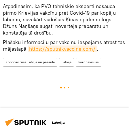
Atgādināsim, ka PVO tehniskie eksperti nosauca
pirmo Krievijas vakcīnu pret Covid-19 par kopēju
labumu, savukārt vadošais Ķīnas epidemiologs
Džuns Naņšaņs augsti novērtēja preparātu un
konstatēja tā drošību.
Plašāku informāciju par vakcīnu iespējams atrast tās
mājaslapā
https://sputnikvaccine.com/
.
Koronavīruss Latvijā un pasaulē
Latvijā
koronavīruss
Latvija