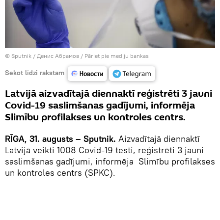
© Sputnik / Денис Абрамов
/
Pāriet pie mediju bankas
Sekot līdzi rakstam
Latvijā aizvadītajā diennaktī reģistrēti 3 jauni
Covid-19 saslimšanas gadījumi, informēja
Slimību profilakses un kontroles centrs.
RĪGA, 31. augusts – Sputnik.
Aizvadītajā diennaktī
Latvijā veikti 1008 Covid-19 testi, reģistrēti 3 jauni
saslimšanas gadījumi, informēja Slimību profilakses
un kontroles centrs (SPKC).