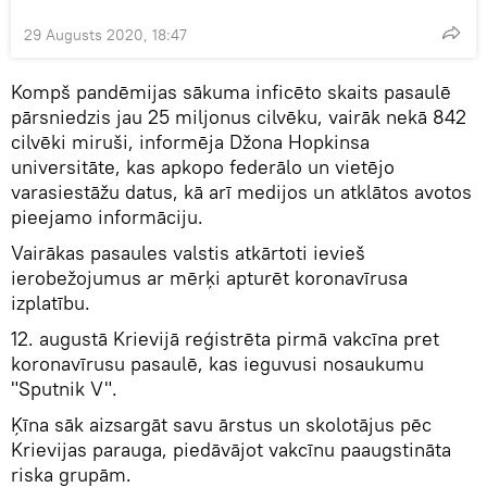
29 Augusts 2020, 18:47
Kompš pandēmijas sākuma inficēto skaits pasaulē
pārsniedzis jau 25 miljonus cilvēku, vairāk nekā 842
cilvēki miruši, informēja Džona Hopkinsa
universitāte, kas apkopo federālo un vietējo
varasiestāžu datus, kā arī medijos un atklātos avotos
pieejamo informāciju.
Vairākas pasaules valstis atkārtoti ievieš
ierobežojumus ar mērķi apturēt koronavīrusa
izplatību.
12. augustā Krievijā reģistrēta pirmā vakcīna pret
koronavīrusu pasaulē, kas ieguvusi nosaukumu
"Sputnik V".
Ķīna sāk aizsargāt savu ārstus un skolotājus pēc
Krievijas parauga, piedāvājot vakcīnu paaugstināta
riska grupām.