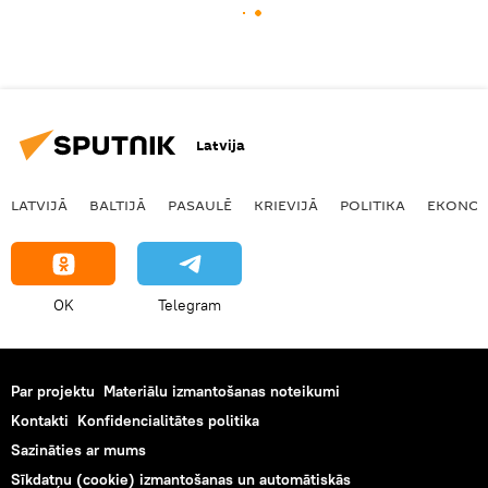
Latvija
LATVIJĀ
BALTIJĀ
PASAULĒ
KRIEVIJĀ
POLITIKA
EKONOM
OK
Telegram
Par projektu
Materiālu izmantošanas noteikumi
Kontakti
Konfidencialitātes politika
Sazināties ar mums
Sīkdatņu (cookie) izmantošanas un automātiskās