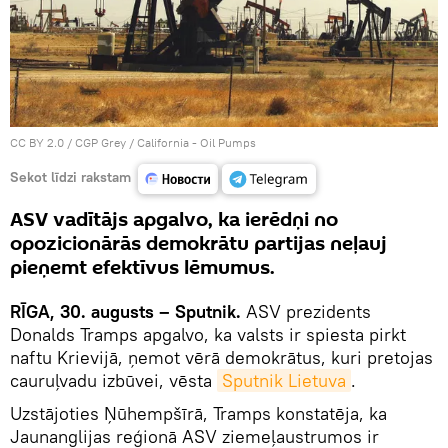
CC BY 2.0
/
CGP Grey
/
California - Oil Pumps
Sekot līdzi rakstam
ASV vadītājs apgalvo, ka ierēdņi no
opozicionārās demokrātu partijas neļauj
pieņemt efektīvus lēmumus.
RĪGA, 30. augusts – Sputnik.
ASV prezidents
Donalds Tramps apgalvo, ka valsts ir spiesta pirkt
naftu Krievijā, ņemot vērā demokrātus, kuri pretojas
cauruļvadu izbūvei, vēsta
Sputnik Lietuva
.
Uzstājoties Ņūhempšīrā, Tramps konstatēja, ka
Jaunanglijas reģionā ASV ziemeļaustrumos ir