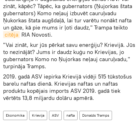
zināt, kāpēc? Tāpēc, ka gubernators (Ņujorkas štata
gubernators) Komo neļauj izbuvēt cauruļvadu
Ņukorkas štata augšdaļā, lai tur varētu nonākt nafta
un gāze, kā pie mums ir ļoti daudz," Trampa teikto
citēja
RIA Novosti.
"Vai zināt, kur jūs pērkat savu enerģiju? Krievijā. Jūs
to nezinājāt? Jums ir daudz kuģu no Krievijas, jo
gubernators Komo no Ņujorkas neļauj cauruļvadu,"
turpināja Tramps.
2019. gadā ASV iepirka Krievijā vidēji 515 tūkstošus
barelu naftas dienā. Krievijas naftas un naftas
produktu kopējais imports ASV 2019. gadā tiek
vērtēts 13,8 miljardu dolāru apmērā.
Ekonomika
Krievija
ASV
nafta
Donalds Tramps