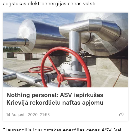
augstākās elektroenerģijas cenas valstī.
Nothing personal: ASV iepirkušas
Krievijā rekordlielu naftas apjomu
14 Augusts 2020, 21:58
"Jaunanglijā ir augstākās enerģijas cenas ASV. Vai