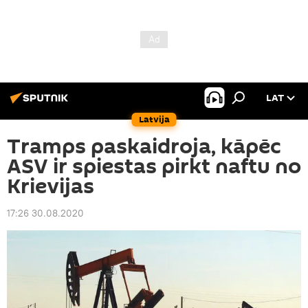
LAT
Latvija
Tramps paskaidroja, kāpēc
ASV ir spiestas pirkt naftu no
Krievijas
17:26 30.08.2020