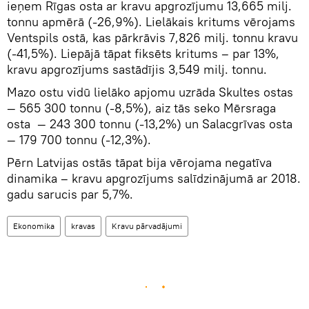
ieņem Rīgas osta ar kravu apgrozījumu 13,665 milj.
tonnu apmērā (-26,9%). Lielākais kritums vērojams
Ventspils ostā, kas pārkrāvis 7,826 milj. tonnu kravu
(-41,5%). Liepājā tāpat fiksēts kritums – par 13%,
kravu apgrozījums sastādījis 3,549 milj. tonnu.
Mazo ostu vidū lielāko apjomu uzrāda Skultes ostas
— 565 300 tonnu (-8,5%), aiz tās seko Mērsraga
osta — 243 300 tonnu (-13,2%) un Salacgrīvas osta
— 179 700 tonnu (-12,3%).
Pērn Latvijas ostās tāpat bija vērojama negatīva
dinamika – kravu apgrozījums salīdzinājumā ar 2018.
gadu sarucis par 5,7%.
Ekonomika
kravas
Kravu pārvadājumi