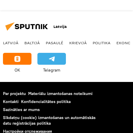
Latvija
LATVIJĀ
BALTIJĀ
PASAULĒ
KRIEVIJĀ
POLITIKA
EKONOM
OK
Telegram
Par projektu
Materiālu izmantošanas noteikumi
Kontakti
Konfidencialitātes politika
Sazināties ar mums
Sīkdatņu (cookie) izmantošanas un automātiskās
datu reģistrācijas politika
Настройки отслеживания