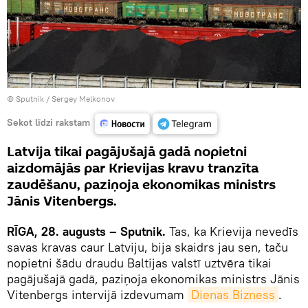
© Sputnik / Sergey Melkonov
Sekot līdzi rakstam
Latvija tikai pagājušajā gadā nopietni
aizdomājās par Krievijas kravu tranzīta
zaudēšanu, paziņoja ekonomikas ministrs
Jānis Vitenbergs.
RĪGA, 28. augusts – Sputnik.
Tas, ka Krievija nevedīs
savas kravas caur Latviju, bija skaidrs jau sen, taču
nopietni šādu draudu Baltijas valstī uztvēra tikai
pagājušajā gadā, paziņoja ekonomikas ministrs Jānis
Vitenbergs intervijā izdevumam
Dienas Bizness
.