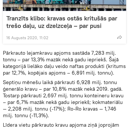
Tranzīts klibo: kravas ostās kritušās par
trešo daļu, uz dzelzceļa – par pusi
16 Augusts 2020, 11:02
Pārkrauto lejamkravu apjoms sastāda 7,283 milj.
tonnu – par 13,3% mazāk nekā gadu iepriekš. Šajā
kategorijā lielāko daļu veido naftas produkti (kritums
par 12,7%, kopējais apjoms – 6,891 milj. tonnu).
Septiņu mēnešu laikā pārkrauti 6,928 milj. tonnu
ģenerālo kravu – par 10,8% mazāk nekā 2019. gadā.
Tostarp pārkrauti 2,697 milj. tonnu konteineru kravu
– par 6,7% mazāk nekā gadu iepriekš; kokmateriālu
— 2,208 milj. tonnu (-17%); Ro-Ro kravas — 1,746
milj. tonnu (-11,3%).
Līdera vietu pārkrauto kravu apjoma ziņā joprojām