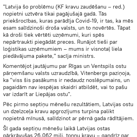
"Latvija šo problēmu (KF kravu zaudēšanu – red.)
nopietni uztvēra tikai pagājušajā gadā. Tās
priekšrocības, kuras parādīja Covid-19, ir tas, ka mēs
esam salīdzinoši droša valsts, un to novērtēs. Tāpat
kā droši tiek vērtēti uzņēmumi, kuri spēs
nepārtraukti piegādāt preces. Runājot tieši par
loģistikas uzņēmumiem – mums ir visnotaļ liela
piedāvājuma pakete," sacīja ministrs.
Komentējot jautājumu par Rīgas un Ventspils ostu
pārņemšanu valsts uzraudzībā, Vitenbergs paziņoja,
ka "viss šis pasākums ir nedaudz noslēpumains, un
pagaidām nav iespējas skaidri atbildēt, vai to pašu
var izdarīt ar Liepājas ostu".
Pēc pirmo septiņu mēnešu rezultātiem, Latvijas ostu
un dzelzceļa kravu apgrozījums turpina palikt
nopietnā mīnusā, salīdzinot ar pērnā gada rādītājiem.
Šī gada septiņu mēnešu laikā Latvijas ostas
pārkrāvušas 26,062 milj. tonnu kravu – gandrīz par