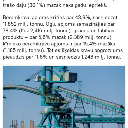
trešo daļu (30,1%) mazāk nekā gadu iepriekš.
Beramkravu apjoms krities par 43,9%, sasniedzot
11,852 milj. tonnu. Ogļu apjoms samazinājies par
78,4% (līdz 2,416 milj. tonnu); graudu un labības
produktu – par 5,6% mazāk (2,389 milj. tonnu),
ķīmisko beramkravu apjoms ir par 15,4% mazāks
(1,185 milj. tonnu). Toties šķeldas kravu apgrozījums
pieaudzis par 11,8% un sasniedzis 1,248 milj. tonnu.