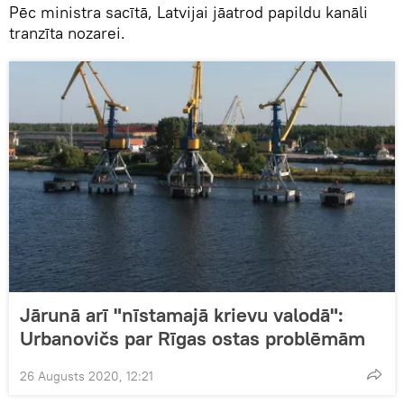
Pēc ministra sacītā, Latvijai jāatrod papildu kanāli
tranzīta nozarei.
Jārunā arī "nīstamajā krievu valodā":
Urbanovičs par Rīgas ostas problēmām
26 Augusts 2020, 12:21