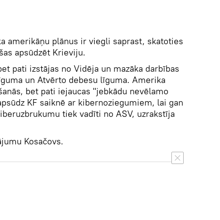
a amerikāņu plānus ir viegli saprast, skatoties
šas apsūdzēt Krieviju.
bet pati izstājas no Vidēja un mazāka darbības
 līguma un Atvērto debesu līguma. Amerika
šanās, bet pati iejaucas "jebkādu nevēlamo
 apsūdz KF saiknē ar kibernoziegumiem, lai gan
kiberuzbrukumu tiek vadīti no ASV, uzrakstīja
tājumu Kosačovs.