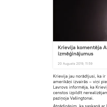
Krievija komentēja A
izmēģinājumus
20 Augusts 2019, 11:59
Krievija jau norādījusi, ka i
amerikāņi izvairās – viņi pie
Lavrovs informēja, ka Krievi
censtos izpildīt nerealizējam
paziņoja Vašingtonai.
Atgādināsim, ka saskaņā ar