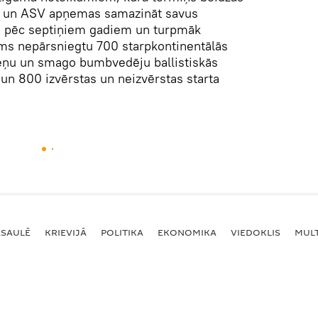
ija un ASV apņemas samazināt savus
ai pēc septiņiem gadiem un turpmāk
s nepārsniegtu 700 starpkontinentālās
deņu un smago bumbvedēju ballistiskās
 un 800 izvērstas un neizvērstas starta
ASAULĒ
KRIEVIJĀ
POLITIKA
EKONOMIKA
VIEDOKLIS
MULT