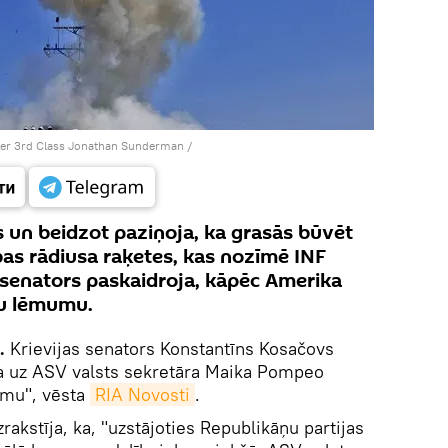
icer 3rd Class Jonathan Sunderman
/
ās un beidzot paziņoja, ka grasās būvēt
as rādiusa raķetes, kas nozīmē INF
s senators paskaidroja, kāpēc Amerika
u lēmumu.
.
Krievijas senators Konstantīns Kosačovs
a uz ASV valsts sekretāra Maika Pompeo
umu", vēsta
RIA Novosti
.
rakstīja, ka, "uzstājoties Republikāņu partijas