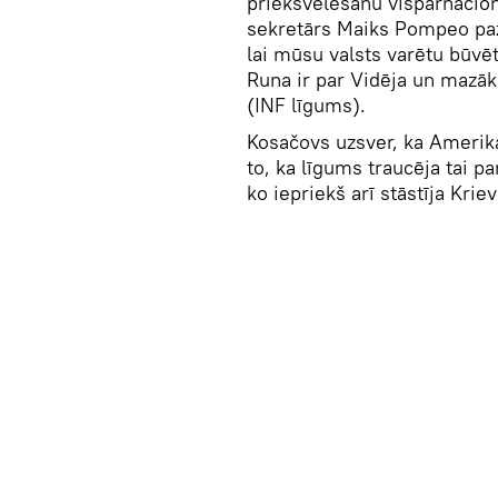
priekšvēlēšanu vispārnacion
sekretārs Maiks Pompeo paz
lai mūsu valsts varētu būvēt
Runa ir par Vidēja un mazāk
(INF līgums).
Kosačovs uzsver, ka Amerika
to, ka līgums traucēja tai p
ko iepriekš arī stāstīja Kriev