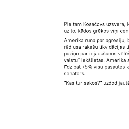
Pie tam Kosačovs uzsvēra, k
uz to, kādos grēkos viņi cen
Amerika runā par agresiju, 
rādiusa raķešu likvidācijas
paziņo par iejaukšanos vēlē
valstu" iekšlietās. Amerika
līdz pat 75% visu pasaules 
senators.
"Kas tur sekos?" uzdod jau