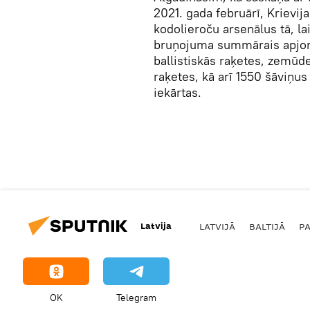
2021. gada februārī, Kriev
kodolieroču arsenālus tā, l
bruņojuma summārais apjom
ballistiskās raķetes, zemū
raķetes, kā arī 1550 šāviņus
iekārtas.
Latvija
LATVIJĀ
BALTIJĀ
P
OK
Telegram