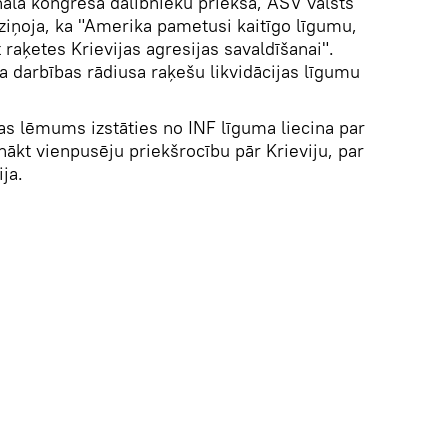
ālā kongresa dalībnieku priekšā, ASV valsts
iņoja, ka "Amerika pametusi kaitīgo līgumu,
 raķetes Krievijas agresijas savaldīšanai".
a darbības rādiusa raķešu likvidācijas līgumu
s lēmums izstāties no INF līguma liecina par
anākt vienpusēju priekšrocību pār Krieviju, par
ija.