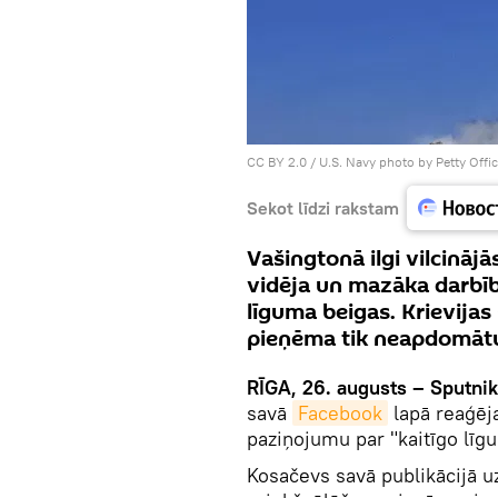
CC BY 2.0
/
U.S. Navy photo by Petty Off
Sekot līdzi rakstam
Vašingtonā ilgi vilcināj
vidēja un mazāka darbīb
līguma beigas. Krievija
pieņēma tik neapdomāt
RĪGA, 26. augusts – Sputnik
savā
Facebook
lapā reaģēj
paziņojumu par "kaitīgo līg
Kosačevs savā publikācijā uz