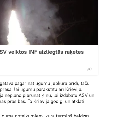
SV veiktos INF aizliegtās raķetes
r gatava pagarināt līgumu jebkurā brīdī, taču
prasa, lai līgumu parakstītu arī Krievija.
ja neplāno pierunāt Ķīnu, lai izdabātu ASV un
as prasības. To Krievija godīgi un atklāti
 līguma noteikumiem, kura termiņš beidzas