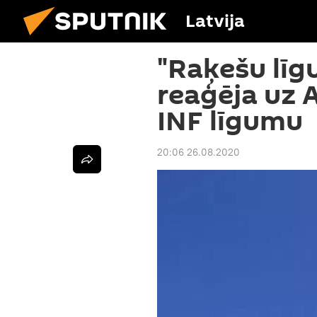
Latvija
"Raķešu līgu
reaģēja uz 
INF līgumu
20:06 26.08.2020