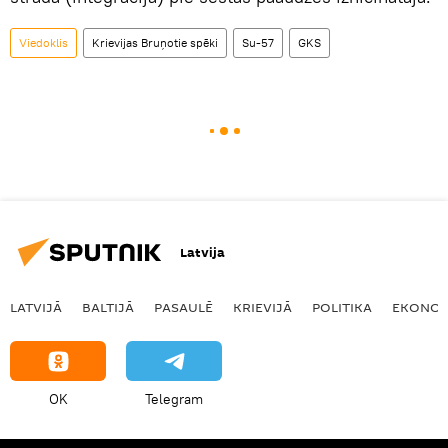
Viedoklis
Krievijas Bruņotie spēki
Su-57
GKS
Latvija
LATVIJĀ
BALTIJĀ
PASAULĒ
KRIEVIJĀ
POLITIKA
EKONOM
OK
Telegram