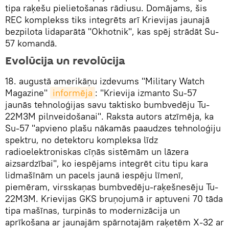
tipa raķešu pielietošanas rādiusu. Domājams, šis
REC komplekss tiks integrēts arī Krievijas jaunajā
bezpilota lidaparātā "Okhotnik", kas spēj strādāt Su-
57 komandā.
Evolūcija un revolūcija
18. augustā amerikāņu izdevums "Military Watch
Magazine"
informēja
: "Krievija izmanto Su-57
jaunās tehnoloģijas savu taktisko bumbvedēju Tu-
22M3M pilnveidošanai". Raksta autors atzīmēja, ka
Su-57 "apvieno plašu nākamās paaudzes tehnoloģiju
spektru, no detektoru kompleksa līdz
radioelektroniskas cīņās sistēmām un lāzera
aizsardzībai", ko iespējams integrēt citu tipu kara
lidmašīnām un pacels jaunā iespēju līmenī,
piemēram, virsskaņas bumbvedēju-raķešnesēju Tu-
22M3M. Krievijas GKS bruņojumā ir aptuveni 70 tāda
tipa mašīnas, turpinās to modernizācija un
aprīkošana ar jaunajām spārnotajām raķetēm X-32 ar