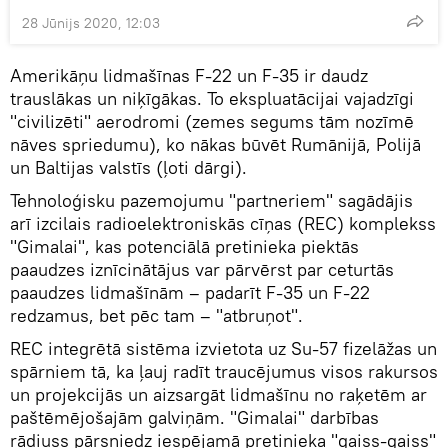
28 Jūnijs 2020, 12:03
Amerikāņu lidmašīnas F-22 un F-35 ir daudz
trauslākas un niķīgākas. To ekspluatācijai vajadzīgi
"civilizēti" aerodromi (zemes segums tām nozīmē
nāves spriedumu), ko nākas būvēt Rumānijā, Polijā
un Baltijas valstīs (ļoti dārgi).
Tehnoloģisku pazemojumu "partneriem" sagādājis
arī izcilais radioelektroniskās cīņas (REC) komplekss
"Gimalai", kas potenciālā pretinieka piektās
paaudzes iznīcinātājus var pārvērst par ceturtās
paaudzes lidmašīnām – padarīt F-35 un F-22
redzamus, bet pēc tam – "atbruņot".
REC integrētā sistēma izvietota uz Su-57 fizelāžas un
spārniem tā, ka ļauj radīt traucējumus visos rakursos
un projekcijās un aizsargāt lidmašīnu no raķetēm ar
paštēmējošajām galviņām. "Gimalai" darbības
rādiuss pārsniedz iespējamā pretinieka "gaiss-gaiss"