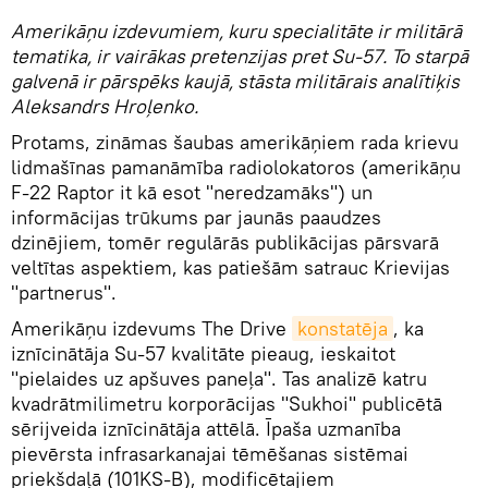
Amerikāņu izdevumiem, kuru specialitāte ir militārā
tematika, ir vairākas pretenzijas pret Su-57. To starpā
galvenā ir pārspēks kaujā, stāsta militārais analītiķis
Aleksandrs Hroļenko.
Protams, zināmas šaubas amerikāņiem rada krievu
lidmašīnas pamanāmība radiolokatoros (amerikāņu
F-22 Raptor it kā esot "neredzamāks") un
informācijas trūkums par jaunās paaudzes
dzinējiem, tomēr regulārās publikācijas pārsvarā
veltītas aspektiem, kas patiešām satrauc Krievijas
"partnerus".
Amerikāņu izdevums The Drive
konstatēja
, ka
iznīcinātāja Su-57 kvalitāte pieaug, ieskaitot
"pielaides uz apšuves paneļa". Tas analizē katru
kvadrātmilimetru korporācijas "Sukhoi" publicētā
sērijveida iznīcinātāja attēlā. Īpaša uzmanība
pievērsta infrasarkanajai tēmēšanas sistēmai
priekšdaļā (101KS-B), modificētajiem