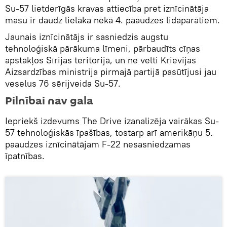
Su-57 lietderīgās kravas attiecība pret iznīcinātāja
masu ir daudz lielāka nekā 4. paaudzes lidaparātiem.
Jaunais iznīcinātājs ir sasniedzis augstu
tehnoloģiskā pārākuma līmeni, pārbaudīts cīņas
apstākļos Sīrijas teritorijā, un ne velti Krievijas
Aizsardzības ministrija pirmajā partijā pasūtījusi jau
veselus 76 sērijveida Su-57.
Pilnībai nav gala
Iepriekš izdevums The Drive izanalizēja vairākas Su-
57 tehnoloģiskās īpašības, tostarp arī amerikāņu 5.
paaudzes iznīcinātājam F-22 nesasniedzamas
īpatnības.