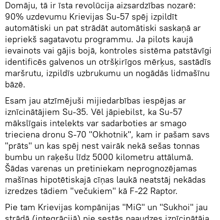
Domāju, tā ir īsta revolūcija aizsardzības nozarē:
90% uzdevumu Krievijas Su-57 spēj izpildīt
automātiski un pat strādāt automātiski saskaņā ar
iepriekš sagatavotu programmu. Ja pilots kaujā
ievainots vai gājis bojā, kontroles sistēma patstāvīgi
identificēs galvenos un otršķirīgos mērķus, sastādīs
maršrutu, izpildīs uzbrukumu un nogādās lidmašīnu
bāzē.
Esam jau atzīmējuši mijiedarbības iespējas ar
iznīcinātājiem Su-35. Vēl jāpiebilst, ka Su-57
mākslīgais intelekts var sadarboties ar smago
trieciena dronu S-70 "Okhotnik", kam ir pašam savs
"prāts" un kas spēj nest vairāk nekā sešas tonnas
bumbu un raķešu līdz 5000 kilometru attālumā.
Šādas varenas un pretiniekam neprognozējamas
mašīnas hipotētiskajā cīņas laukā neatstāj nekādas
izredzes tādiem "večukiem" kā F-22 Raptor.
Pie tam Krievijas kompānijas "MiG" un "Sukhoi" jau
strādā (integrācijā) pie sestās paaudzes iznīcinātāja.