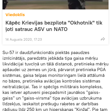
Viedoklis
Kāpēc Krievijas bezpilota "Okhotnik" tik
ļoti satrauc ASV un NATO
14 Augusts 2020, 17:23
Su-57 ir daudzfunkcionāls piektās paaudzes
iznīcinātājs, paredzēts jebkāda tipa gaisa mērķu
likvidācijai tuvcīņā un tālā distancē, pretinieka mērķu
apšaudei uz zemes un jūrā, pārvarot pretinieka PGA
sistēmas, gaisa telpas monitoringam lielā attālumā
no bāzes, pretinieka aviācijas kontroles sistēmas
neitralizācijai. Tas ir spēcīgs militārais komplekss,
kas ietver aptuveni piecpadsmit jaunākos "gaiss-
gaiss" un "gaiss-virsma" tipa aviācijas uzbrukuma
līdzekļus, ieskaitot pretkuģu raķetes ar darbības
rādiusu līdz 250 km un hiperskaņas "Kinžal". Pie tam