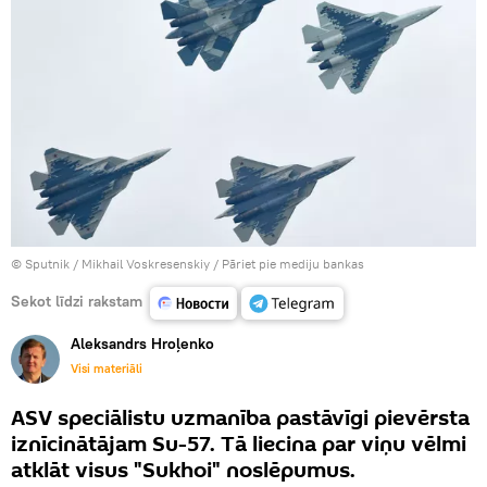
© Sputnik / Mikhail Voskresenskiy
/
Pāriet pie mediju bankas
Sekot līdzi rakstam
Aleksandrs Hroļenko
Visi materiāli
ASV speciālistu uzmanība pastāvīgi pievērsta
iznīcinātājam Su-57. Tā liecina par viņu vēlmi
atklāt visus "Sukhoi" noslēpumus.