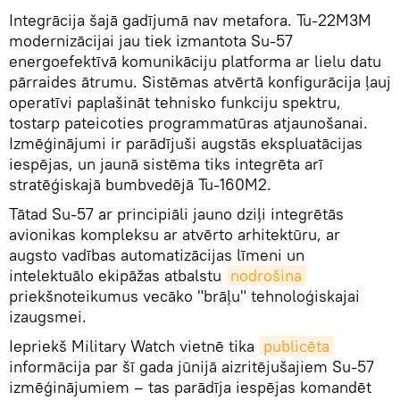
Integrācija šajā gadījumā nav metafora. Tu-22M3M
modernizācijai jau tiek izmantota Su-57
energoefektīvā komunikāciju platforma ar lielu datu
pārraides ātrumu. Sistēmas atvērtā konfigurācija ļauj
operatīvi paplašināt tehnisko funkciju spektru,
tostarp pateicoties programmatūras atjaunošanai.
Izmēģinājumi ir parādījuši augstās ekspluatācijas
iespējas, un jaunā sistēma tiks integrēta arī
stratēģiskajā bumbvedējā Tu-160M2.
Tātad Su-57 ar principiāli jauno dziļi integrētās
avionikas kompleksu ar atvērto arhitektūru, ar
augsto vadības automatizācijas līmeni un
intelektuālo ekipāžas atbalstu
nodrošina
priekšnoteikumus vecāko "brāļu" tehnoloģiskajai
izaugsmei.
Iepriekš Military Watch vietnē tika
publicēta
informācija par šī gada jūnijā aizritējušajiem Su-57
izmēģinājumiem – tas parādīja iespējas komandēt