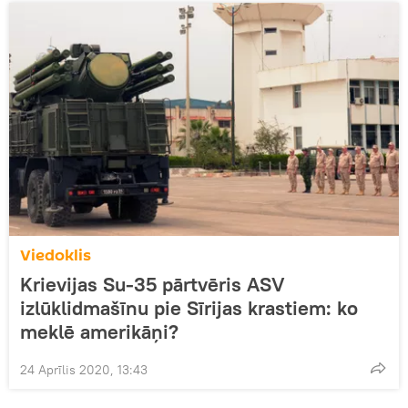
Viedoklis
Krievijas Su-35 pārtvēris ASV
izlūklidmašīnu pie Sīrijas krastiem: ko
meklē amerikāņi?
24 Aprīlis 2020, 13:43