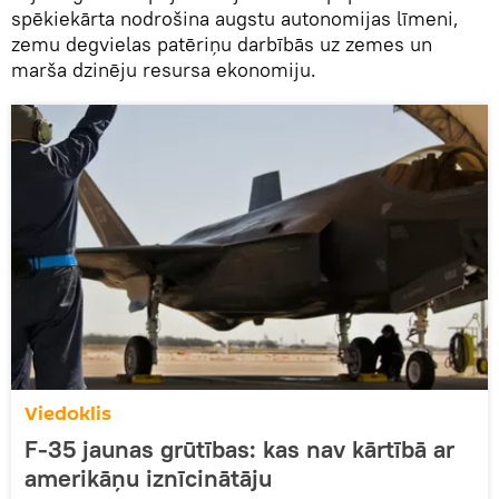
spēkiekārta nodrošina augstu autonomijas līmeni,
zemu degvielas patēriņu darbībās uz zemes un
marša dzinēju resursa ekonomiju.
Viedoklis
F-35 jaunas grūtības: kas nav kārtībā ar
amerikāņu iznīcinātāju