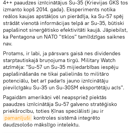
4++ paaudzes iznīcinātājus Su-35 (Krievijas GKS tos
izmanto kopš 2014. gada). Eksperiments notika
reālos kaujas apstākļos un pierādīja, ka Su-57 spēj
strādāt vienotā informācijas telpā ar Su-35, būtiski
paplašinot sinerģētisko efektivitāti kaujā. Jāpiebilst,
ka Pentagona un NATO "tīklos" tamlīdzīgas saiknes
nav.
Protams, ir labi, ja pārsvars gaisā nes dividendes
starptautiskajā bruņojuma tirgū. Military Watch
atzīmēja: "Su-57 un Su-35 mijiedarbības iespēju
paplašināšanās ne tikai palielinās to militāro
potenciālu, bet arī padarīs jauno iznīcinātāju
pievilcīgāku Su-35 un Su-30SM eksportētāju acīs".
Pagaidām amerikāņi vēl neapspriež piektās
paaudzes iznīcinātāja Su-57 galveno stratēģisko
priekšrocību, toties Ķīnas speciālisti jau ir
pamanījuši
kontroles sistēmā integrēto
daudzsološo mākslīgo intelektu.