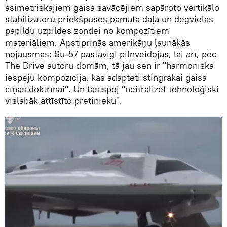
asimetriskajiem gaisa savācējiem sapāroto vertikālo
stabilizatoru priekšpuses pamata daļā un degvielas
papildu uzpildes zondei no kompozītiem
materiāliem. Apstiprinās amerikāņu ļaunākās
nojausmas: Su-57 pastāvīgi pilnveidojas, lai arī, pēc
The Drive autoru domām, tā jau sen ir "harmoniska
iespēju kompozīcija, kas adaptēti stingrākai gaisa
cīņas doktrīnai". Un tas spēj "neitralizēt tehnoloģiski
vislabāk attīstīto pretinieku".