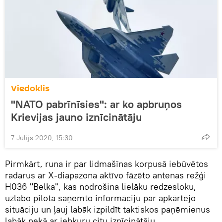
Viedoklis
"NATO pabrīnīsies": ar ko apbruņos
Krievijas jauno iznīcinātāju
7 Jūlijs 2020, 15:30
Pirmkārt, runa ir par lidmašīnas korpusā iebūvētos
radarus ar X-diapazona aktīvo fāzēto antenas režģi
H036 "Belka", kas nodrošina lielāku redzesloku,
uzlabo pilota saņemto informāciju par apkārtējo
situāciju un ļauj labāk izpildīt taktiskos paņēmienus
labāk nekā ar jebkuru citu iznīcinātāju.