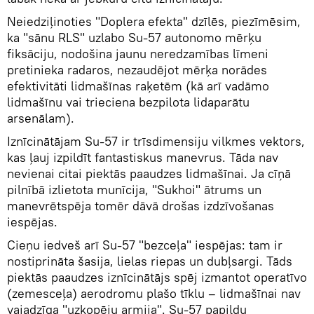
Neiedziļinoties "Doplera efekta" dzīlēs, piezīmēsim,
ka "sānu RLS" uzlabo Su-57 autonomo mērķu
fiksāciju, nodošina jaunu neredzamības līmeni
pretinieka radaros, nezaudējot mērķa norādes
efektivitāti lidmašīnas raķetēm (kā arī vadāmo
lidmašīnu vai trieciena bezpilota lidaparātu
arsenālam).
Iznīcinātājam Su-57 ir trīsdimensiju vilkmes vektors,
kas ļauj izpildīt fantastiskus manevrus. Tāda nav
nevienai citai piektās paaudzes lidmašīnai. Ja cīņā
pilnībā izlietota munīcija, "Sukhoi" ātrums un
manevrētspēja tomēr dāvā drošas izdzīvošanas
iespējas.
Cieņu iedveš arī Su-57 "bezceļa" iespējas: tam ir
nostiprināta šasija, lielas riepas un dubļsargi. Tāds
piektās paaudzes iznīcinātājs spēj izmantot operatīvo
(zemesceļa) aerodromu plašo tīklu – lidmašīnai nav
vajadzīga "uzkopēju armija". Su-57 papildu