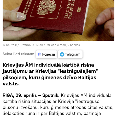
© Sputnik / Виталий Аньков
/
Pāriet pie mediju bankas
Sekot līdzi rakstam
Krievijas ĀM individuālā kārtībā risina
jautājumu ar Krievijas "iestrēgušajiem"
pilsoņiem, kuru ģimenes dzīvo Baltijas
valstīs.
RĪGA, 29. aprīlis – Sputnik.
Krievijas ĀM individuālā
kārtībā risina situācijas ar Krievijā "iestrēgušo"
pilsoņu izvešanu, kuru ģimenes atrodas citās valstīs,
lielākoties runa ir par Baltijas valstīm, paziņoja