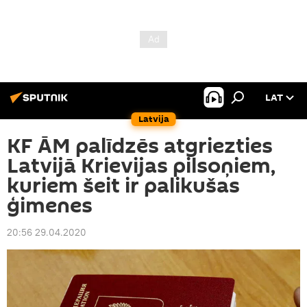
LAT
Latvija
KF ĀM palīdzēs atgriezties
Latvijā Krievijas pilsoņiem,
kuriem šeit ir palikušas
ģimenes
20:56 29.04.2020