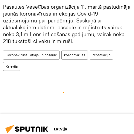
Pasaules Veselības organizācija 11. martā pasludināja
jaunās koronavīrusa infekcijas Covid-19
uzliesmojumu par pandēmiju. Saskaņā ar
aktuālākajiem datiem, pasaulē ir reģistrēts vairāk
nekā 3,1 miljons inficēšanās gadījumu, vairāk nekā
218 tūkstoši cilvēku ir miruši.
Koronavīruss Latvijā un pasaulē
koronavīruss
repatriācija
Krievija
Latvija