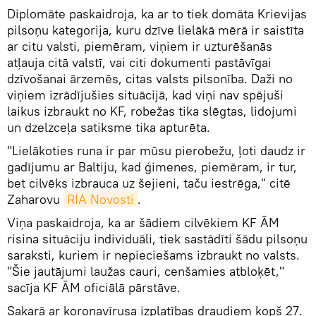
Diplomāte paskaidroja, ka ar to tiek domāta Krievijas
pilsoņu kategorija, kuru dzīve lielākā mērā ir saistīta
ar citu valsti, piemēram, viņiem ir uzturēšanās
atļauja citā valstī, vai citi dokumenti pastāvīgai
dzīvošanai ārzemēs, citas valsts pilsonība. Daži no
viņiem izrādījušies situācijā, kad viņi nav spējuši
laikus izbraukt no KF, robežas tika slēgtas, lidojumi
un dzelzceļa satiksme tika apturēta.
"Lielākoties runa ir par mūsu pierobežu, ļoti daudz ir
gadījumu ar Baltiju, kad ģimenes, piemēram, ir tur,
bet cilvēks izbrauca uz šejieni, taču iestrēga," citē
Zaharovu
RIA Novosti
.
Viņa paskaidroja, ka ar šādiem cilvēkiem KF ĀM
risina situāciju individuāli, tiek sastādīti šādu pilsoņu
saraksti, kuriem ir nepieciešams izbraukt no valsts.
"Šie jautājumi laužas cauri, cenšamies atbloķēt,"
sacīja KF ĀM oficiālā pārstāve.
Sakarā ar koronavīrusa izplatības draudiem kopš 27.