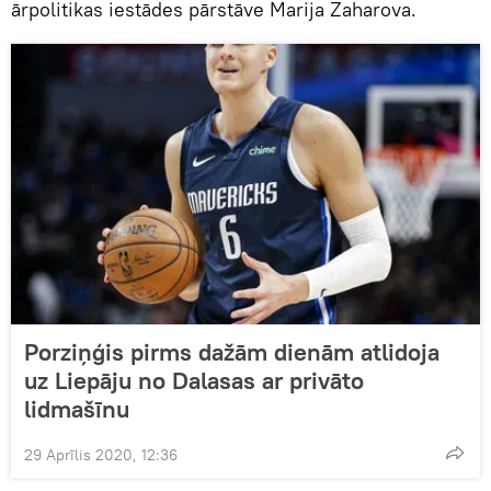
ārpolitikas iestādes pārstāve Marija Zaharova.
Porziņģis pirms dažām dienām atlidoja
uz Liepāju no Dalasas ar privāto
lidmašīnu
29 Aprīlis 2020, 12:36