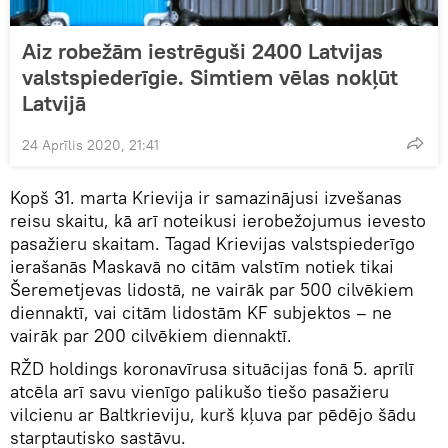
Aiz robežām iestrēguši 2400 Latvijas
valstspiederīgie. Simtiem vēlas nokļūt
Latvijā
24 Aprīlis 2020, 21:41
Kopš 31. marta Krievija ir samazinājusi izvešanas
reisu skaitu, kā arī noteikusi ierobežojumus ievesto
pasažieru skaitam. Tagad Krievijas valstspiederīgo
ierašanās Maskavā no citām valstīm notiek tikai
Šeremetjevas lidostā, ne vairāk par 500 cilvēkiem
diennaktī, vai citām lidostām KF subjektos – ne
vairāk par 200 cilvēkiem diennaktī.
RŽD holdings koronavīrusa situācijas fonā 5. aprīlī
atcēla arī savu vienīgo palikušo tiešo pasažieru
vilcienu ar Baltkrieviju, kurš kļuva par pēdējo šādu
starptautisko sastāvu.