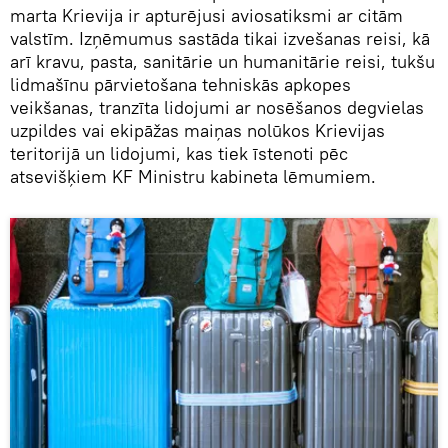
marta Krievija ir apturējusi aviosatiksmi ar citām
valstīm. Izņēmumus sastāda tikai izvešanas reisi, kā
arī kravu, pasta, sanitārie un humanitārie reisi, tukšu
lidmašīnu pārvietošana tehniskās apkopes
veikšanas, tranzīta lidojumi ar nosēšanos degvielas
uzpildes vai ekipāžas maiņas nolūkos Krievijas
teritorijā un lidojumi, kas tiek īstenoti pēc
atsevišķiem KF Ministru kabineta lēmumiem.