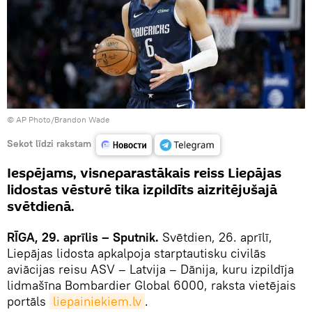
© AP Photo/Brandon Wade
Sekot līdzi rakstam
Iespējams, visneparastākais reiss Liepājas
lidostas vēsturē tika izpildīts aizritējušajā
svētdienā.
RĪGA, 29. aprīlis – Sputnik.
Svētdien, 26. aprīlī,
Liepājas lidosta apkalpoja starptautisku civilās
aviācijas reisu ASV – Latvija – Dānija, kuru izpildīja
lidmašīna Bombardier Global 6000, raksta vietējais
portāls
liepainiekiem.lv
.