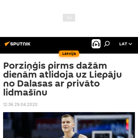
LAT
Latvija
Porziņģis pirms dažām
dienām atlidoja uz Liepāju
no Dalasas ar privāto
lidmašīnu
12:36 29.04.2020