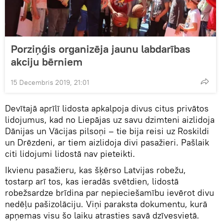
Porziņģis organizēja jaunu labdarības
akciju bērniem
15 Decembris 2019, 21:01
Devītajā aprīlī lidosta apkalpoja divus citus privātos
lidojumus, kad no Liepājas uz savu dzimteni aizlidoja
Dānijas un Vācijas pilsoņi – tie bija reisi uz Roskildi
un Drēzdeni, ar tiem aizlidoja divi pasažieri. Pašlaik
citi lidojumi lidostā nav pieteikti.
Ikvienu pasažieru, kas šķērso Latvijas robežu,
tostarp arī tos, kas ieradās svētdien, lidostā
robežsardze brīdina par nepieciešamību ievērot divu
nedēļu pašizolāciju. Viņi paraksta dokumentu, kurā
apņemas visu šo laiku atrasties savā dzīvesvietā.