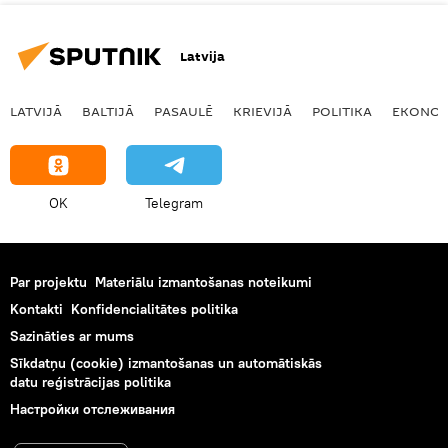
Latvija
LATVIJĀ
BALTIJĀ
PASAULĒ
KRIEVIJĀ
POLITIKA
EKONOM
OK
Telegram
Par projektu
Materiālu izmantošanas noteikumi
Kontakti
Konfidencialitātes politika
Sazināties ar mums
Sīkdatņu (cookie) izmantošanas un automātiskās
datu reģistrācijas politika
Настройки отслеживания