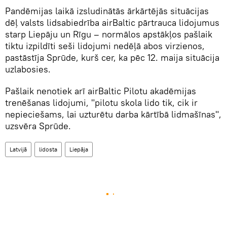
Pandēmijas laikā izsludinātās ārkārtējās situācijas
dēļ valsts lidsabiedrība airBaltic pārtrauca lidojumus
starp Liepāju un Rīgu – normālos apstākļos pašlaik
tiktu izpildīti seši lidojumi nedēļā abos virzienos,
pastāstīja Sprūde, kurš cer, ka pēc 12. maija situācija
uzlabosies.
Pašlaik nenotiek arī airBaltic Pilotu akadēmijas
trenēšanas lidojumi, "pilotu skola lido tik, cik ir
nepieciešams, lai uzturētu darba kārtībā lidmašīnas",
uzsvēra Sprūde.
Latvijā
lidosta
Liepāja