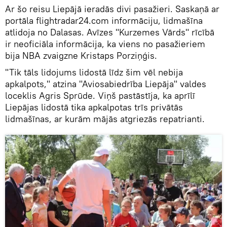
Ar šo reisu Liepājā ieradās divi pasažieri. Saskaņā ar
portāla flightradar24.com informāciju, lidmašīna
atlidoja no Dalasas. Avīzes "Kurzemes Vārds" rīcībā
ir neoficiāla informācija, ka viens no pasažieriem
bija NBA zvaigzne Kristaps Porziņģis.
"Tik tāls lidojums lidostā līdz šim vēl nebija
apkalpots," atzina "Aviosabiedrība Liepāja" valdes
loceklis Agris Sprūde. Viņš pastāstīja, ka aprīlī
Liepājas lidostā tika apkalpotas trīs privātās
lidmašīnas, ar kurām mājās atgriezās repatrianti.