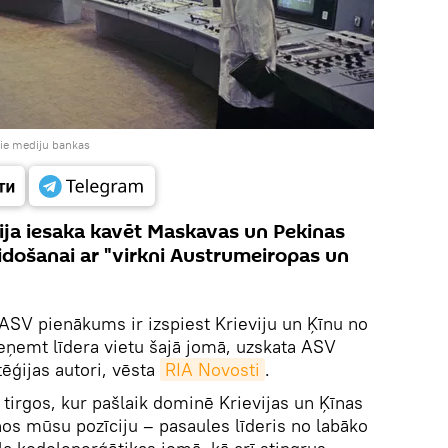
pie mediju bankas
ija iesaka kavēt Maskavas un Pekinas
eidošanai ar "virkni Austrumeiropas un
ASV pienākums ir izspiest Krieviju un Ķīnu no
ieņemt līdera vietu šajā jomā, uzskata ASV
tēģijas autori, vēsta
RIA Novosti
.
 tirgos, kur pašlaik dominē Krievijas un Ķīnas
nos mūsu pozīciju – pasaules līderis no labāko