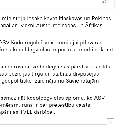
 ministrija iesaka kavēt Maskavas un Pekinas
šanai ar "virkni Austrumeiropas un Āfrikas
t ASV Kodolregulēšanas komisijai pilnvaras
ražotas kodoldegvielas importu ar mērķi sekmēt
a nodrošināt kodoldegvielas pārstrādes ciklu
ās pozīcijas tirgū un stabilas divpusējās
nu ģeopolitisko izaicinājumu Savienotajām
a samazināt kodoldegvielas apjomu, ko ASV
iemēram, runa ir par pretestību valsts
pānijas TVEL darbībai.