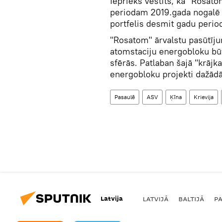
Iepriekš vēstīts, ka "Rosat
periodam 2019.gada nogalē v
portfelis desmit gadu perio
"Rosatom" ārvalstu pasūtījum
atomstaciju energobloku būv
sfērās. Patlaban šajā "krājk
energobloku projekti dažādā
Pasaulē
ASV
Ķīna
Krievija
Latvija
LATVIJĀ
BALTIJĀ
P