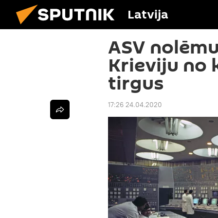
Latvija
ASV nolēmuš
Krieviju no
tirgus
17:26 24.04.2020