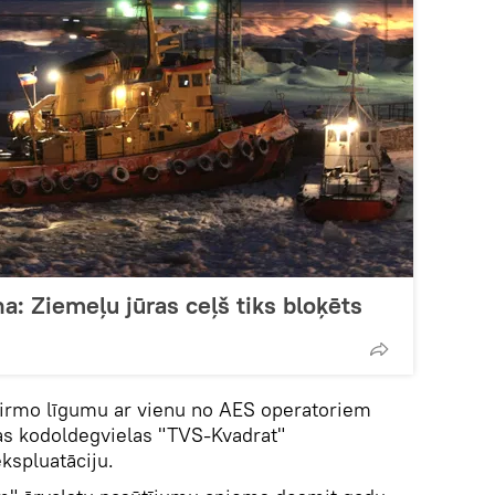
a: Ziemeļu jūras ceļš tiks bloķēts
pirmo līgumu ar vienu no AES operatoriem
vas kodoldegvielas "TVS-Kvadrat"
kspluatāciju.