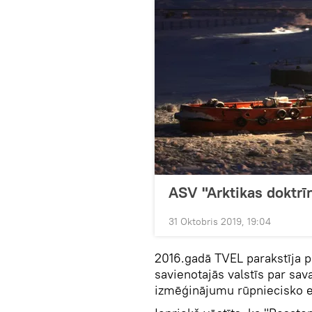
ASV "Arktikas doktrīn
31 Oktobris 2019, 19:04
2016.gadā TVEL parakstīja 
savienotajās valstīs par sa
izmēģinājumu rūpniecisko e