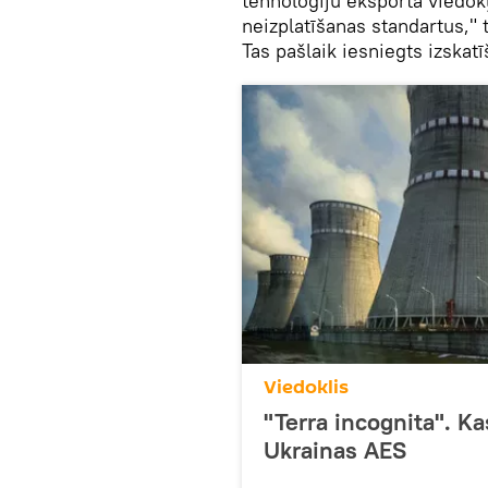
tehnoloģiju eksporta viedok
neizplatīšanas standartus," 
Tas pašlaik iesniegts izsk
Viedoklis
"Terra incognita". K
Ukrainas AES