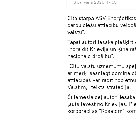
6 Janvāris 2020, 17:53
Cita starpā ASV Enerģētikas
darbu ciešu attiecību veido
valstu".
Tāpat autori iesaka piešķir
"noraidīt Krievijā un Ķīnā 
nacionālo drošību".
"Citu valstu uzņēmumu spēj
ar mērķi sasniegt dominējoš
attiecības var radīt nopiet
Valstīm," teikts stratēģijā.
Šī iemesla dēļ autori iesak
ļauts ievest no Krievijas. P
korporācijas "Rosatom" kom