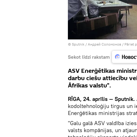
© Sputnik / Андрей Соломонов
/
Pāriet 
Sekot līdzi rakstam
ASV Enerģētikas ministr
darbu ciešu attiecību v
Āfrikas valstu".
RĪGA, 24. aprīlis — Sputnik.
kodoltehnoloģiju tirgus un 
Enerģētikas ministrijas stra
"Galu galā ASV valdība izies
valsts kompānijas, un atjau