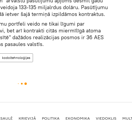
om" ārvalstu pasūtījumu apjoms desmit gadu
eidoja 133-135 miljalrdus dolāru. Pasūtījumu
dā ietver šajā termiņā izpildāmos kontraktus.
u portfeli veido ne tikai līgumi par
i, bet arī kontrakti citās miermīlīgā atoma
asītē" dažādos realizācijas posmos ir 36 AES
s pasaules valstīs.
kodoltehnoloģijas
ASAULĒ
KRIEVIJĀ
POLITIKA
EKONOMIKA
VIEDOKLIS
MULT