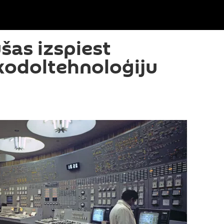
as izspiest
 kodoltehnoloģiju