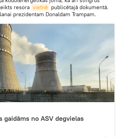
ļa kodolenerģētikas jomā, kā arī stingrus
teikts resora
vietnē
publicētajā dokumentā.
atīšanai prezidentam Donaldam Trampam.
as gaidāms no ASV degvielas