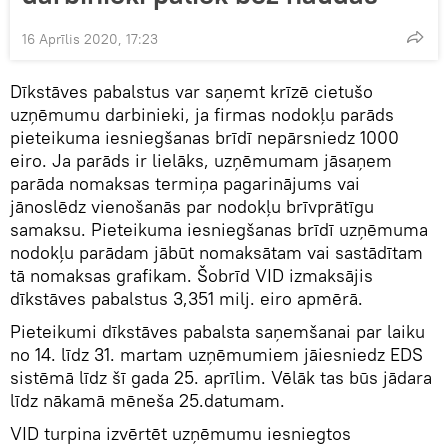
16 Aprīlis 2020, 17:23
Dīkstāves pabalstus var saņemt krīzē cietušo
uzņēmumu darbinieki, ja firmas nodokļu parāds
pieteikuma iesniegšanas brīdī nepārsniedz 1000
eiro. Ja parāds ir lielāks, uzņēmumam jāsaņem
parāda nomaksas termiņa pagarinājums vai
jānoslēdz vienošanās par nodokļu brīvprātīgu
samaksu. Pieteikuma iesniegšanas brīdī uzņēmuma
nodokļu parādam jābūt nomaksātam vai sastādītam
tā nomaksas grafikam. Šobrīd VID izmaksājis
dīkstāves pabalstus 3,351 milj. eiro apmērā.
Pieteikumi dīkstāves pabalsta saņemšanai par laiku
no 14. līdz 31. martam uzņēmumiem jāiesniedz EDS
sistēmā līdz šī gada 25. aprīlim. Vēlāk tas būs jādara
līdz nākamā mēneša 25.datumam.
VID turpina izvērtēt uzņēmumu iesniegtos