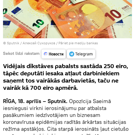
© Sputnik / Алексей Сухоруков
/
Pāriet pie mediju bankas
Sekot līdzi rakstam
Vidējais dīkstāves pabalsts sastāda 250 eiro,
tāpēc deputāti iesaka atļaut darbiniekiem
saņemt tos vairākās darbavietās, taču ne
vairāk kā 700 eiro apmērā.
RĪGA, 18. aprīlis – Sputnik.
Opozīcija Saeimā
iesniegusi virkni ierosinājumu par atbalsta
pasākumiem iedzīvotājiem un biznesam
koronavīrusa epidēmijas radītās ārkārtas situācijas
režīma apstākļos. Cita starpā ierosināts ļaut cietušo