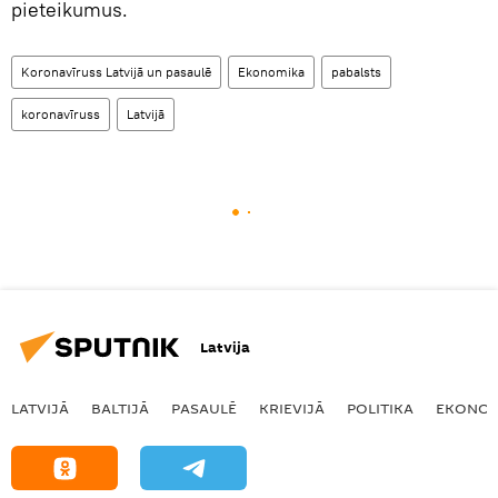
pieteikumus.
Koronavīruss Latvijā un pasaulē
Ekonomika
pabalsts
koronavīruss
Latvijā
Latvija
LATVIJĀ
BALTIJĀ
PASAULĒ
KRIEVIJĀ
POLITIKA
EKONOM