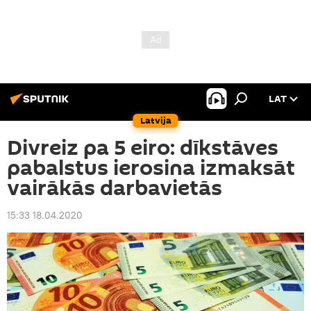
LAT
Latvija
Divreiz pa 5 eiro: dīkstāves
pabalstus ierosina izmaksāt
vairākās darbavietās
15:33 18.04.2020