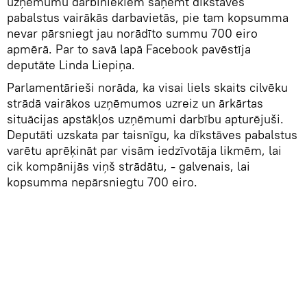
uzņēmumu darbiniekiem saņemt dīkstāves
pabalstus vairākās darbavietās, pie tam kopsumma
nevar pārsniegt jau norādīto summu 700 eiro
apmērā. Par to savā lapā Facebook pavēstīja
deputāte Linda Liepiņa.
Parlamentārieši norāda, ka visai liels skaits cilvēku
strādā vairākos uzņēmumos uzreiz un ārkārtas
situācijas apstākļos uzņēmumi darbību apturējuši.
Deputāti uzskata par taisnīgu, ka dīkstāves pabalstus
varētu aprēķināt par visām iedzīvotāja likmēm, lai
cik kompānijās viņš strādātu, - galvenais, lai
kopsumma nepārsniegtu 700 eiro.