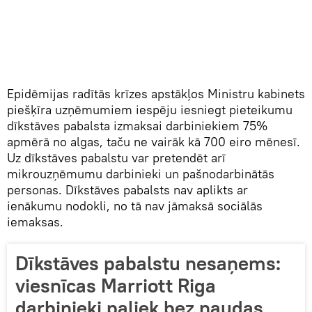
Epidēmijas radītās krīzes apstākļos Ministru kabinets
piešķīra uzņēmumiem iespēju iesniegt pieteikumu
dīkstāves pabalsta izmaksai darbiniekiem 75%
apmērā no algas, taču ne vairāk kā 700 eiro mēnesī.
Uz dīkstāves pabalstu var pretendēt arī
mikrouzņēmumu darbinieki un pašnodarbinātās
personas. Dīkstāves pabalsts nav aplikts ar
ienākumu nodokli, no tā nav jāmaksā sociālās
iemaksas.
Dīkstāves pabalstu nesaņems:
viesnīcas Marriott Riga
darbinieki paliek bez naudas