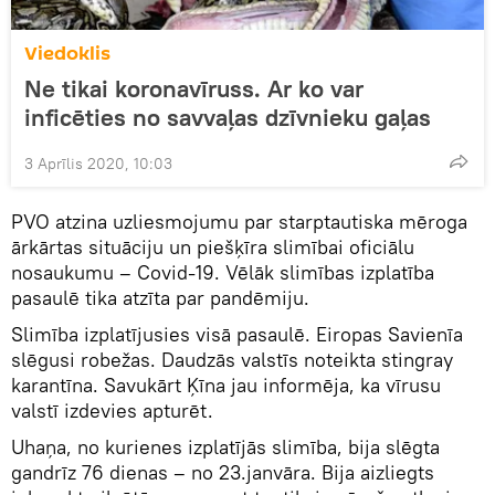
Viedoklis
Ne tikai koronavīruss. Ar ko var
inficēties no savvaļas dzīvnieku gaļas
3 Aprīlis 2020, 10:03
PVO atzina uzliesmojumu par starptautiska mēroga
ārkārtas situāciju un piešķīra slimībai oficiālu
nosaukumu – Covid-19. Vēlāk slimības izplatība
pasaulē tika atzīta par pandēmiju.
Slimība izplatījusies visā pasaulē. Eiropas Savienīa
slēgusi robežas. Daudzās valstīs noteikta stingray
karantīna. Savukārt Ķīna jau informēja, ka vīrusu
valstī izdevies apturēt.
Uhaņa, no kurienes izplatījās slimība, bija slēgta
gandrīz 76 dienas – no 23.janvāra. Bija aizliegts