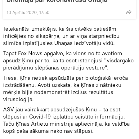
10 Aprīlis 2020, 17:50
Telekanāls izmeklējis, ka šis cilvēks patiešām
inficējies no sikspārņa, un ar viņa starpniecību
slimība izplatījusies Uhaņas iedzīvotāju vidū.
Tāpat Fox News apgalvo, ka viens no tā avotiem
apsūdz Ķīnu par to, ka tā esot īstenojusi "visdārgāko
pierādījumu slēpšanas operāciju vesture".
Tiesa, Ķīna netiek apsūdzēta par bioloģiskā ieroča
izstrādāšanu. Avoti uzskata, ka Ķīnas zinātnieku
mērķis bijis nodemonstrēt izcilus rezultātus
virusoloģijā.
ASV jau vairākkārt apsūdzējušas Ķīnu – tā esot
slēpusi ar Covid-19 izplatību saistīto informāciju.
Taču Ķīnas Ārlietu ministrija apliecināja, ka valdība
kopš paša sākuma neko nav slēpusi.