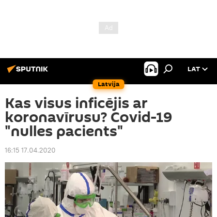
LAT
Latvija
Kas visus inficējis ar
koronavīrusu? Covid-19
"nulles pacients"
16:15 17.04.2020