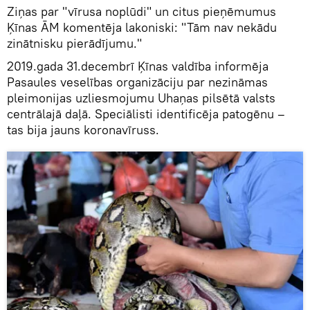
Ziņas par "vīrusa noplūdi" un citus pieņēmumus
Ķīnas ĀM komentēja lakoniski: "Tām nav nekādu
zinātnisku pierādījumu."
2019.gada 31.decembrī Ķīnas valdība informēja
Pasaules veselības organizāciju par nezināmas
pleimonijas uzliesmojumu Uhaņas pilsētā valsts
centrālajā daļā. Speciālisti identificēja patogēnu –
tas bija jauns koronavīruss.