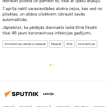
iebraukt pilsētā un pamest to, tikai ar īpašu atļauju.
7.aprīļa naktī varasiestādes atvēra ceļus, kas ved no
pilsētas, un atļāva cilvēkiem izbraukt savās
automašīnās.
Jāpiebilst, ka pēdējās diennakts laikā Ķīnā fiksēti
tikai 46 jauni koronavīrusa infekcijas gadījumi.
Koronavīruss Latvijā un pasaulē
Pasaulē
Ķīna
koronavīruss
Latvija
LATVIJĀ
BALTIJĀ
PASAULĒ
KRIEVIJĀ
POLITIKA
EKONOM