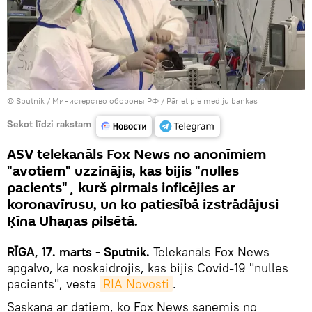
© Sputnik / Министерство обороны РФ
/
Pāriet pie mediju bankas
Sekot līdzi rakstam
ASV telekanāls Fox News no anonīmiem
"avotiem" uzzinājis, kas bijis "nulles
pacients"¸ kurš pirmais inficējies ar
koronavīrusu, un ko patiesībā izstrādājusi
Ķīna Uhaņas pilsētā.
RĪGA, 17. marts - Sputnik.
Telekanāls Fox News
apgalvo, ka noskaidrojis, kas bijis Covid-19 "nulles
pacients", vēsta
RIA Novosti
.
Saskaņā ar datiem, ko Fox News saņēmis no