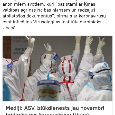
anonīmiem avotiem, kuri "pazīstami ar Ķīnas
valdības agrīnās rīcības niansēm un redzējuši
atbilstošos dokumentus", pirmais ar koronavīrusu
esot inficējies Virusoloģijas institūta darbinieks
Uhaņā.
Mediji: ASV izlūkdienests jau novembrī
brīdināja par koronavīrusu Uhaņā