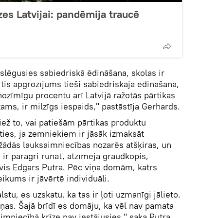
zes Latvijai: pandēmija traucē
 slēgusies sabiedriskā ēdināšana, skolas ir
ritis apgrozījums tieši sabiedriskajā ēdināšanā,
 nozīmīgu procentu arī Latvijā ražotās pārtikas
tams, ir milzīgs iespaids," pastāstīja Gerhards.
riež to, vai patiešām pārtikas produktu
ities, ja zemniekiem ir jāsāk izmaksāt
žādās lauksaimniecības nozarēs atšķiras, un
 ir pāragri runāt, atzīmēja graudkopis,
is Edgars Putra. Pēc viņa domām, katrs
kums ir jāvērtē individuāli.
stu, es uzskatu, ka tas ir ļoti uzmanīgi jālieto.
ņas. Šajā brīdī es domāju, ka vēl nav pamata
imniecībā krīze nav iestājusies," saka Putra.