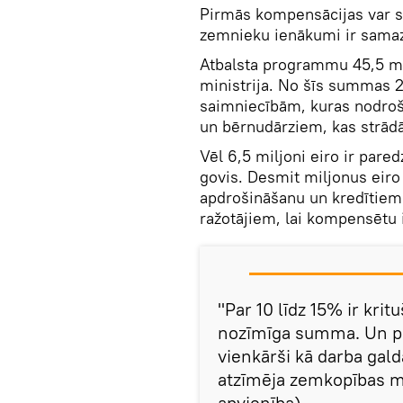
Pirmās kompensācijas var sag
zemnieku ienākumi ir samaz
Atbalsta programmu 45,5 mi
ministrija. No šīs summas 2
saimniecībām, kuras nodroši
un bērnudārziem, kas strād
Vēl 6,5 miljoni eiro ir par
govis. Desmit miljonus eiro p
apdrošināšanu un kredītiem.
ražotājiem, lai kompensētu
"Par 10 līdz 15% ir krit
nozīmīga summa. Un pie
vienkārši kā darba gald
atzīmēja zemkopības m
apvienība).