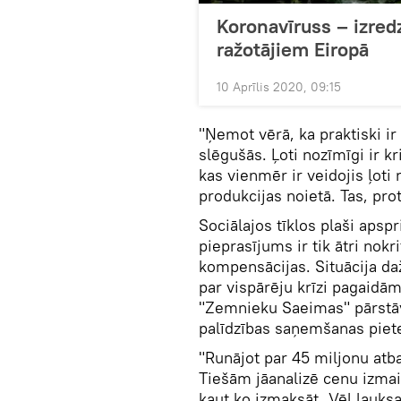
Koronavīruss – izred
ražotājiem Eiropā
10 Aprīlis 2020, 09:15
"Ņemot vērā, ka praktiski ir
slēgušās. Ļoti nozīmīgi ir k
kas vienmēr ir veidojis ļoti
produkcijas noietā. Tas, pro
Sociālajos tīklos plaši apsp
pieprasījums ir tik ātri nokr
kompensācijas. Situācija da
par vispārēju krīzi pagaidām
"Zemnieku Saeimas" pārstāv
palīdzības saņemšanas pietei
"Runājot par 45 miljonu atbal
Tiešām jāanalizē cenu izmai
kaut ko izmaksāt. Vēl lauksa