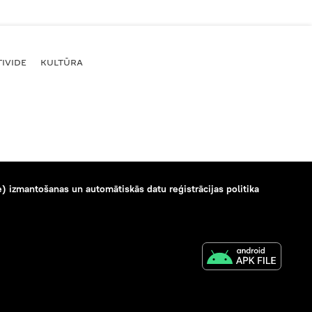
IVIDE
KULTŪRA
) izmantošanas un automātiskās datu reģistrācijas politika