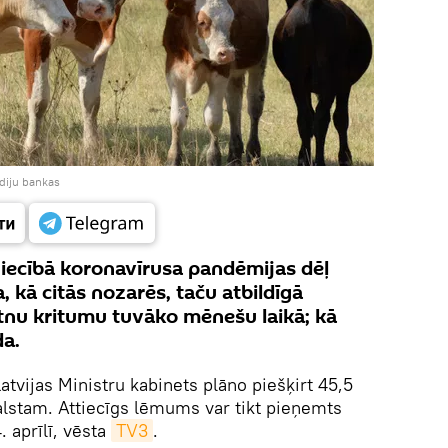
diju bankas
niecībā koronavīrusa pandēmijas dēļ
 kā citās nozarēs, taču atbildīgā
etnu kritumu tuvāko mēnešu laikā; kā
da.
atvijas Ministru kabinets plāno piešķirt 45,5
lstam. Attiecīgs lēmums var tikt pieņemts
. aprīlī, vēsta
TV3
.