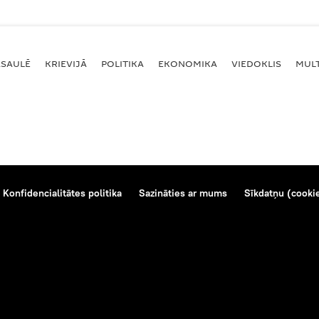
ASAULĒ
KRIEVIJĀ
POLITIKA
EKONOMIKA
VIEDOKLIS
MULT
Konfidencialitātes politika
Sazināties ar mums
Sīkdatņu (cookie