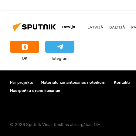
Latvija
LATVIJĀ
BALTIJĀ
P
OK
Telegram
Par projektu
Materiālu izmantošanas noteikumi
Kontakti
Настройки отслеживания
© 2026 Sputnik Visas tiesības aizsargātas. 18+