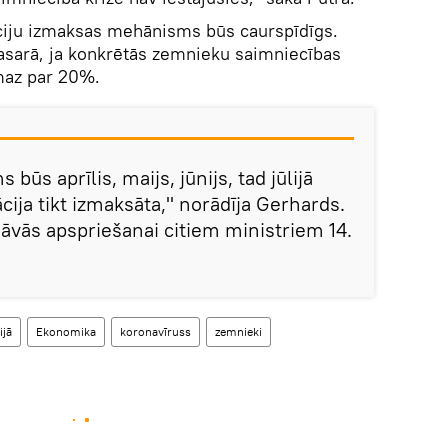
ciju izmaksas mehānisms būs caurspīdīgs.
asarā, ja konkrētās zemnieku saimniecības
maz par 20%.
s būs aprīlis, maijs, jūnijs, tad jūlijā
ija tikt izmaksāta," norādīja Gerhards.
dāvās apspriešanai citiem ministriem 14.
ijā
Ekonomika
koronavīruss
zemnieki