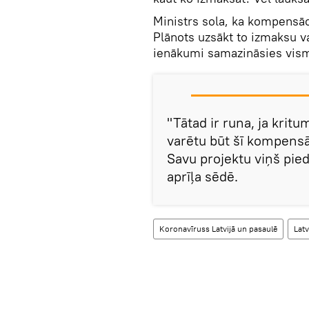
Ministrs sola, ka kompensā
Plānots uzsākt to izmaksu v
ienākumi samazināsies vis
"Tātad ir runa, ja kritum
varētu būt šī kompensāc
Savu projektu viņš pie
aprīļa sēdē.
Koronavīruss Latvijā un pasaulē
Latv