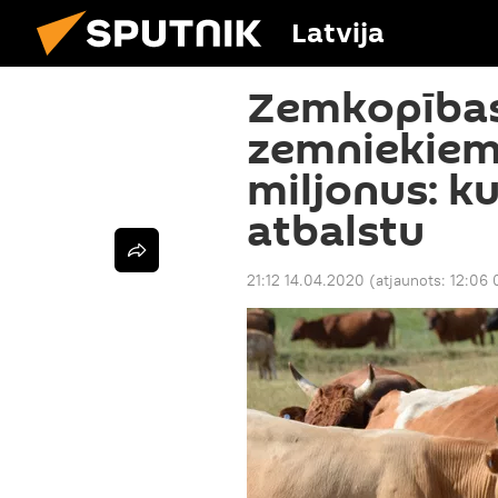
Latvija
Zemkopības 
zemniekiem
miljonus: k
atbalstu
21:12 14.04.2020
(atjaunots:
12:06 