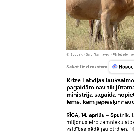
© Sputnik / Said Tsarnayev
/
Pāriet pie me
Sekot līdzi rakstam
Krīze Latvijas lauksaim
pagaidām nav tik jūtama,
ministrija sagaida nopi
lems, kam jāpiešķir nau
RĪGA, 14. aprīlis – Sputnik.
L
miljonus eiro zemnieku atba
valdības sēdē jau otrdien, 14