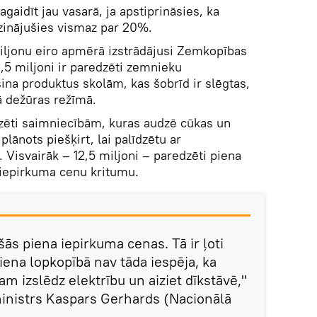
aidīt jau vasarā, ja apstiprināsies, ka
inājušies vismaz par 20%.
ljonu eiro apmērā izstrādājusi Zemkopības
,5 miljoni ir paredzēti zemnieku
na produktus skolām, kas šobrīd ir slēgtas,
ā dežūras režīmā.
edzēti saimniecībām, kuras audzē cūkas un
lānots piešķirt, lai palīdzētu ar
 Visvairāk – 12,5 miljoni – paredzēti piena
 iepirkuma cenu kritumu.
ušās piena iepirkuma cenas. Tā ir ļoti
na lopkopībā nav tāda iespēja, ka
am izslēdz elektrību un aiziet dīkstāvē,"
inistrs Kaspars Gerhards (Nacionālā