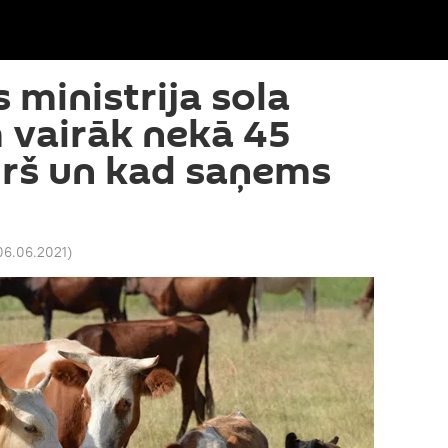
ministrija sola
 vairāk nekā 45
urš un kad saņems
06.06.2021
)