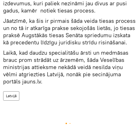
izdevumus, kuri paliek nezināmi jau divus ar pusi
gadus, kamēr notiek tiesas process.
Jāatzīmē, ka šis ir pirmais šāda veida tiesas process
un no tā ir atkarīga prakse sekojošās lietās, jo tiesas
praksē Augstākās tiesas Senāta spriedumu izskata
kā precedentu līdzīgu juridisku strīdu risināšanai.
Laikā, kad daudzu specialitāšu ārsti un medmāsas
brauc prom strādāt uz ārzemēm, šāda Veselības
ministrijas attieksme nekādā veidā nesilda viņu
vēlmi atgriezties Latvijā, nonāk pie secinājuma
portāls jauns.lv.
Latvijā