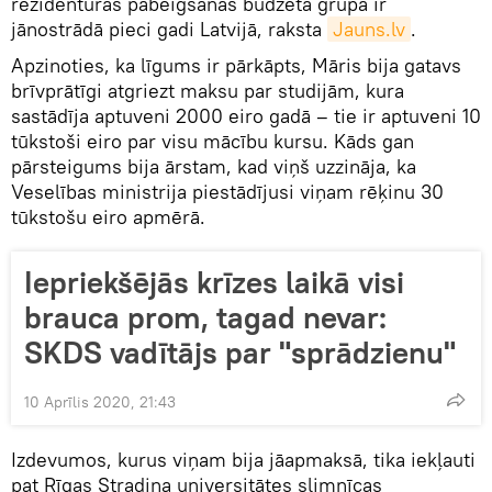
rezidentūras pabeigšanas budžeta grupā ir
jānostrādā pieci gadi Latvijā, raksta
Jauns.lv
.
Apzinoties, ka līgums ir pārkāpts, Māris bija gatavs
brīvprātīgi atgriezt maksu par studijām, kura
sastādīja aptuveni 2000 eiro gadā – tie ir aptuveni 10
tūkstoši eiro par visu mācību kursu. Kāds gan
pārsteigums bija ārstam, kad viņš uzzināja, ka
Veselības ministrija piestādījusi viņam rēķinu 30
tūkstošu eiro apmērā.
Iepriekšējās krīzes laikā visi
brauca prom, tagad nevar:
SKDS vadītājs par "sprādzienu"
10 Aprīlis 2020, 21:43
Izdevumos, kurus viņam bija jāapmaksā, tika iekļauti
pat Rīgas Stradiņa universitātes slimnīcas