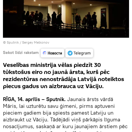
© Sputnik / Sergey Melkonov
Sekot līdzi rakstam
Veselības ministrija vēlas piedzīt 30
tūkstošus eiro no jaunā ārsta, kurš pēc
rezidentūras nenostrādāja Latvijā noteiktos
piecus gadus un aizbrauca uz Vāciju.
RĪGA, 14. aprīlis – Sputnik.
Jaunais ārsts vārdā
Māris, lai uzturētu savu ģimeni, pirms aptuveni
pieciem gadiem bija spiests pamest Latviju un
aizbraukt uz Vāciju. Tādējādi viņš pārkāpis līguma
nosacījumus, saskaņā ar kuru jaunajiem ārstiem pēc