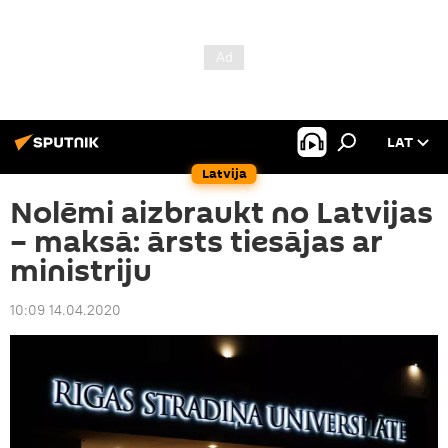
LAT
Latvija
Nolēmi aizbraukt no Latvijas
– maksā: ārsts tiesājas ar
ministriju
10:09 14.04.2020