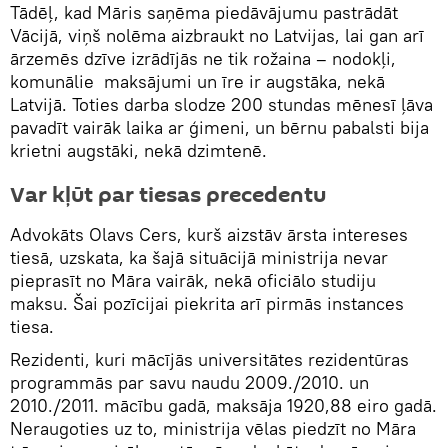
Tādēļ, kad Māris saņēma piedāvājumu pastrādāt
Vācijā, viņš nolēma aizbraukt no Latvijas, lai gan arī
ārzemēs dzīve izrādījās ne tik rožaina – nodokļi,
komunālie maksājumi un īre ir augstāka, nekā
Latvijā. Toties darba slodze 200 stundas mēnesī ļāva
pavadīt vairāk laika ar ģimeni, un bērnu pabalsti bija
krietni augstāki, nekā dzimtenē.
Var kļūt par tiesas precedentu
Advokāts Olavs Cers, kurš aizstāv ārsta intereses
tiesā, uzskata, ka šajā situācijā ministrija nevar
pieprasīt no Māra vairāk, nekā oficiālo studiju
maksu. Šai pozīcijai piekrita arī pirmās instances
tiesa.
Rezidenti, kuri mācījās universitātes rezidentūras
programmās par savu naudu 2009./2010. un
2010./2011. mācību gadā, maksāja 1920,88 eiro gadā.
Neraugoties uz to, ministrija vēlas piedzīt no Māra