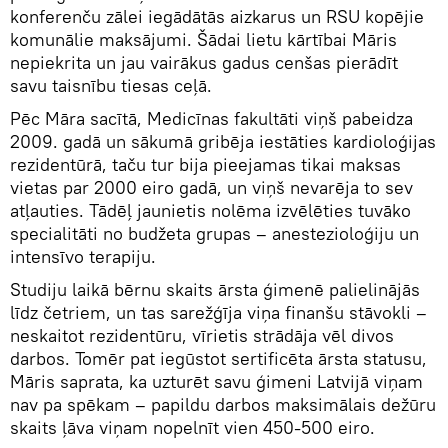
konferenču zālei iegādātās aizkarus un RSU kopējie
komunālie maksājumi. Šādai lietu kārtībai Māris
nepiekrita un jau vairākus gadus cenšas pierādīt
savu taisnību tiesas ceļā.
Pēc Māra sacītā, Medicīnas fakultāti viņš pabeidza
2009. gadā un sākumā gribēja iestāties kardioloģijas
rezidentūrā, taču tur bija pieejamas tikai maksas
vietas par 2000 eiro gadā, un viņš nevarēja to sev
atļauties. Tādēļ jaunietis nolēma izvēlēties tuvāko
specialitāti no budžeta grupas – anestezioloģiju un
intensīvo terapiju.
Studiju laikā bērnu skaits ārsta ģimenē palielinājās
līdz četriem, un tas sarežģīja viņa finanšu stāvokli –
neskaitot rezidentūru, vīrietis strādāja vēl divos
darbos. Tomēr pat iegūstot sertificēta ārsta statusu,
Māris saprata, ka uzturēt savu ģimeni Latvijā viņam
nav pa spēkam – papildu darbos maksimālais dežūru
skaits ļāva viņam nopelnīt vien 450-500 eiro.