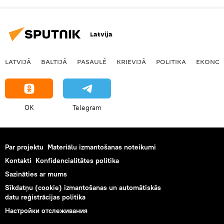
Latvija
LATVIJĀ
BALTIJĀ
PASAULĒ
KRIEVIJĀ
POLITIKA
EKONOM
OK
Telegram
Par projektu
Materiālu izmantošanas noteikumi
Kontakti
Konfidencialitātes politika
Sazināties ar mums
Sīkdatņu (cookie) izmantošanas un automātiskās
datu reģistrācijas politika
Настройки отслеживания