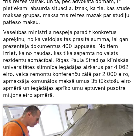
trīs reizes vairāk, un tā, pēc advokāta domām, ir
pietiekami absurda situācija. Iznāk, ka tie, kas studē
maksas grupās, maksā trīs reizes mazāk par studiju
patieso maksu.
Veselības ministrija nespēja parādīt konkrētus
aprēķinu, no kā veidojās tās prasītā summa, lai gan
prezentēja dokumentus 400 lappusēs. No tiem
izriet, ka no naudas, kas tika saņemta no valsts
rezidentu apmācībai, Rīgas Paula Stradiņa klīniskās
universitātes slimnīca iegādājas aizkarus par 4 062
eiro, veica remontu konferenču zālē par 2 000 eiro,
apmaksāja komunālos maksājumus 35 tūkstošu eiro
apmērā un iegādājas aprīkojumu aptuveni pusotra
miljona eiro apmērā.