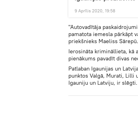
9 Aprīlis 2020, 19:58
"Autovadītāja paskaidrojumi
pamatota iemesla pārkāpt va
priekšnieks Maeliss Sārepū
Ierosināta krimināllieta, kā
pienākums pavadīt divas ned
Patlaban Igaunijas un Latvija
punktos Valgā, Murati, Lilli 
Igauniju un Latviju, ir slēgti.