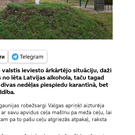
alstīs ieviesto ārkārtējo situāciju, daži
s no lēta Latvijas alkohola, taču tagad
 divas nedēļas piespiedu karantīnā, bet
ldība.
gaunijas robežsargi Valgas apriņķī aizturēja
u ar savu apvidus ceļa mašīnu pa meža ceļu, lai
 tam pa to pašu ceļu atgriezās atpakaļ, raksta