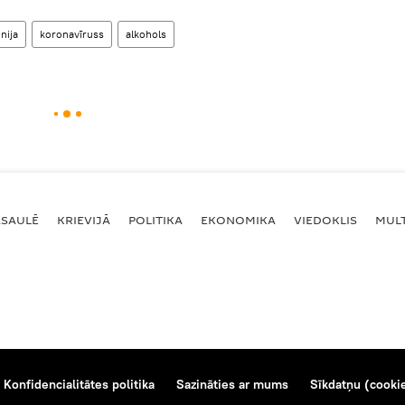
nija
koronavīruss
alkohols
ASAULĒ
KRIEVIJĀ
POLITIKA
EKONOMIKA
VIEDOKLIS
MULT
Konfidencialitātes politika
Sazināties ar mums
Sīkdatņu (cookie