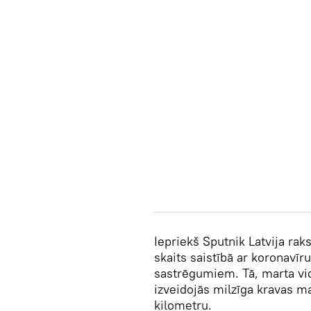
Iepriekš Sputnik Latvija rak
skaits saistībā ar koronavī
sastrēgumiem. Tā, marta vid
izveidojās milzīga kravas m
kilometru.