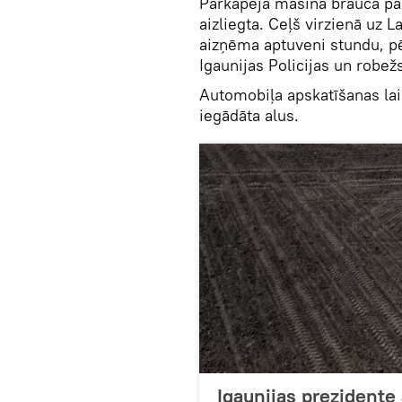
Pārkāpēja mašīna brauca pa
aizliegta. Ceļš virzienā uz 
aizņēma aptuveni stundu, pē
Igaunijas Policijas un robe
Automobiļa apskatīšanas laik
iegādāta alus.
Igaunijas prezidente