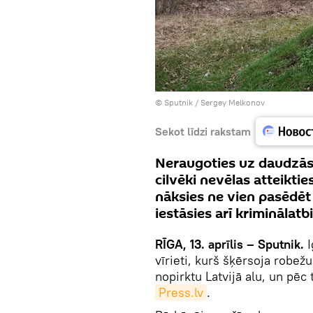
© Sputnik / Sergey Melkonov
Sekot līdzi rakstam
Neraugoties uz daudzās v
cilvēki nevēlas atteiktie
nāksies ne vien pasēdēt
iestāsies arī kriminālatbi
RĪGA, 13. aprīlis – Sputnik.
I
vīrieti, kurš šķērsoja robež
nopirktu Latvijā alu, un pēc
Press.lv
.