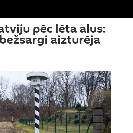
tviju pēc lēta alus:
bežsargi aizturēja