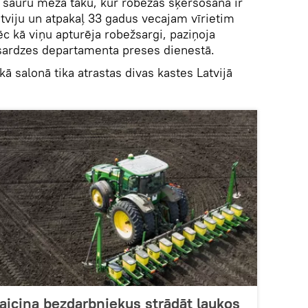
 šauru meža taku, kur robežas šķērsošana ir
Latviju un atpakaļ 33 gadus vecajam vīrietim
c kā viņu apturēja robežsargi, paziņoja
žsardzes departamenta preses dienestā.
ā salonā tika atrastas divas kastes Latvijā
 aicina bezdarbniekus strādāt laukos