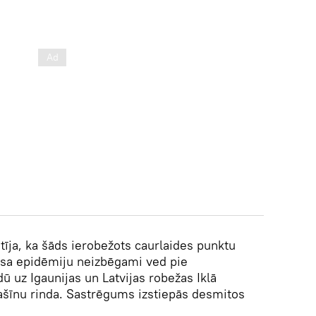
stīja, ka šāds ierobežots caurlaides punktu
rusa epidēmiju neizbēgami ved pie
ū uz Igaunijas un Latvijas robežas Iklā
ašīnu rinda. Sastrēgums izstiepās desmitos