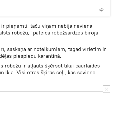
 ir pieņemti, taču viņam nebija neviena
lsts robežu," pateica robežsardzes biroja
.
 arī, saskaņā ar noteikumiem, tagad vīrietim ir
ēļas piespiedu karantīnā.
s robežu ir atļauts šķērsot tikai caurlaides
un Iklā. Visi otrās šķiras ceļi, kas savieno