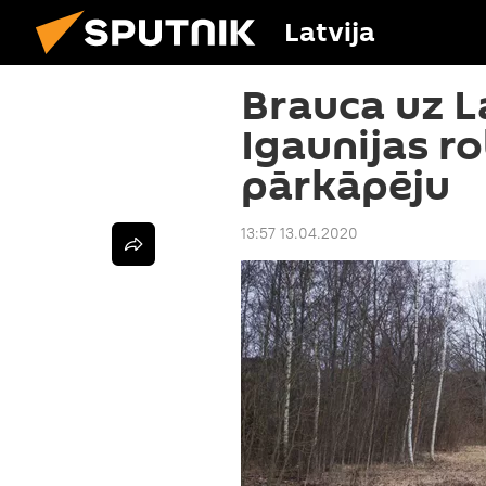
Latvija
Brauca uz La
Igaunijas ro
pārkāpēju
13:57 13.04.2020