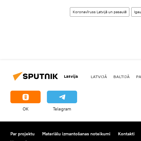
Koronavīruss Latvijā un pasaulē
Igau
Latvija
LATVIJĀ
BALTIJĀ
P
OK
Telegram
Par projektu
Materiālu izmantošanas noteikumi
Kontakti