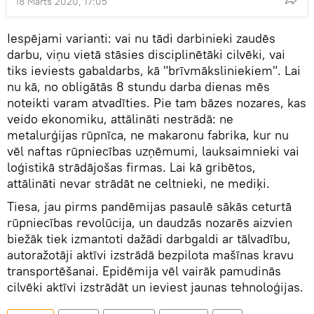
18 Marts 2020, 17:05
Iespējami varianti: vai nu tādi darbinieki zaudēs
darbu, viņu vietā stāsies disciplinētāki cilvēki, vai
tiks ieviests gabaldarbs, kā "brīvmāksliniekiem". Lai
nu kā, no obligātās 8 stundu darba dienas mēs
noteikti varam atvadīties. Pie tam bāzes nozares, kas
veido ekonomiku, attālināti nestrādā: ne
metalurģijas rūpnīca, ne makaronu fabrika, kur nu
vēl naftas rūpniecības uzņēmumi, lauksaimnieki vai
loģistikā strādājošas firmas. Lai kā gribētos,
attālināti nevar strādāt ne celtnieki, ne mediķi.
Tiesa, jau pirms pandēmijas pasaulē sākās ceturtā
rūpniecības revolūcija, un daudzās nozarēs aizvien
biežāk tiek izmantoti dažādi darbgaldi ar tālvadību,
autoražotāji aktīvi izstrādā bezpilota mašīnas kravu
transportēšanai. Epidēmija vēl vairāk pamudinās
cilvēki aktīvi izstrādāt un ieviest jaunas tehnoloģijas.