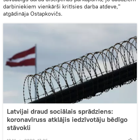
darbiniekiem vienkārši kritīsies darba atdeve,"
atgādināja Ostapkovičs.
Latvijai draud sociālais sprādziens:
koronavīruss atklājis iedzīvotāju bēdīgo
stāvokli