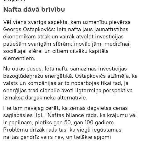
Nafta dāvā brīvību
Vēl viens svarīgs aspekts, kam uzmanību pievērsa
Georgs Ostapkovičs: lētā nafta ļaus jaunattīstības
ekonomikām ātrāk un vairāk atvēlēt investīcijas
patiešām svarīgām sfērām: inovācijām, medicīnai,
sociālajai sfērai un citiem cilvēku kapitāla
elementiem.
No otras puses, lētā nafta samazinās investīcijas
bezogļūdeņražu enerģētikā. Ostapkovičs atzīmēja, ka
valsts un kompānijas ar to nodarbojas tikai tad, ja
enerģijas tradicionālie avoti ilgtermiņa perspektīvā
izmaksā dārgāk nekā alternatīvie.
Pie tam nevajag cerēt, ka zemas degvielas cenas
saglabāsies ilgi. "Naftas bilance rāda, ka krājumu vēl
ir papilnam, pietiks gan 50, gan 100 gadiem.
Problēmu drīzāk rada tas, ka viegli iegūstamas
naftas gandrīz vairs nav, un lielākie apjomi