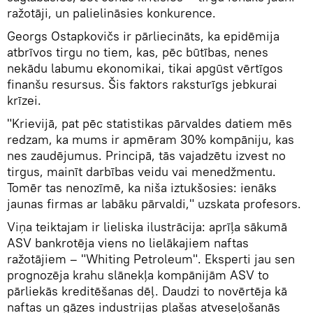
ražotāji, un palielināsies konkurence.
Georgs Ostapkovičs ir pārliecināts, ka epidēmija
atbrīvos tirgu no tiem, kas, pēc būtības, nenes
nekādu labumu ekonomikai, tikai apgūst vērtīgos
finanšu resursus. Šis faktors raksturīgs jebkurai
krīzei.
"Krievijā, pat pēc statistikas pārvaldes datiem mēs
redzam, ka mums ir apmēram 30% kompāniju, kas
nes zaudējumus. Principā, tās vajadzētu izvest no
tirgus, mainīt darbības veidu vai menedžmentu.
Tomēr tas nenozīmē, ka niša iztukšosies: ienāks
jaunas firmas ar labāku pārvaldi," uzskata profesors.
Viņa teiktajam ir lieliska ilustrācija: aprīļa sākumā
ASV bankrotēja viens no lielākajiem naftas
ražotājiem – "Whiting Petroleum". Eksperti jau sen
prognozēja krahu slānekļa kompānijām ASV to
pārliekās kreditēšanas dēļ. Daudzi to novērtēja kā
naftas un gāzes industrijas plašas atveseļošanās