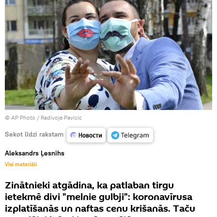
© AP Photo / Radivoje Pavicic
Sekot līdzi rakstam
Aleksandrs Ļesnihs
Visi materiāli
Zinātnieki atgādina, ka patlaban tirgu
ietekmē divi "melnie gulbji": koronavīrusa
izplatīšanās un naftas cenu krišanās. Taču