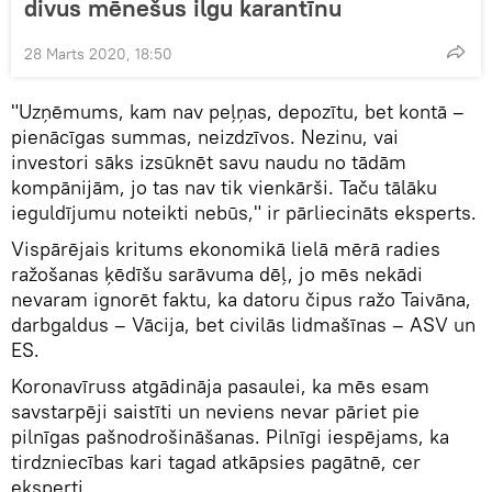
divus mēnešus ilgu karantīnu
28 Marts 2020, 18:50
"Uzņēmums, kam nav peļņas, depozītu, bet kontā –
pienācīgas summas, neizdzīvos. Nezinu, vai
investori sāks izsūknēt savu naudu no tādām
kompānijām, jo tas nav tik vienkārši. Taču tālāku
ieguldījumu noteikti nebūs," ir pārliecināts eksperts.
Vispārējais kritums ekonomikā lielā mērā radies
ražošanas ķēdīšu sarāvuma dēļ, jo mēs nekādi
nevaram ignorēt faktu, ka datoru čipus ražo Taivāna,
darbgaldus – Vācija, bet civilās lidmašīnas – ASV un
ES.
Koronavīruss atgādināja pasaulei, ka mēs esam
savstarpēji saistīti un neviens nevar pāriet pie
pilnīgas pašnodrošināšanas. Pilnīgi iespējams, ka
tirdzniecības kari tagad atkāpsies pagātnē, cer
eksperti.