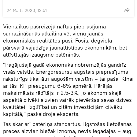
24 Marts 2020, 12:51
Vienlaikus pašreizējā naftas pieprasījuma
samazināšanās atkailina vēl vienu jaunās
ekonomiskās realitātes pusi. Fosila degviela
pārsvarā vajadzīga jaunattīstības ekonomikām, bet
attīstītajās izaugsme palēninās.
"Pagājušajā gadā ekonomika nobremzējās gandrīz
visās valstīs. Energoresursu augstais pieprasījums
raksturīgs tikai ātri augošām valstīm – tai pašai Ķīnai
ar tās IKP pieaugumu 6-8% apmērā. Pārējās
maksimālais rādītājs ir 2,5-3%, jo ekonomiskajā
aspektā cilvēki aizvien vairāk pievēršas savas dzīves
kvalitātei, izglītībai un citām investīcijām cilvēku
kapitālā," paskaidroja eksperts.
Tas skar arī patēriņa standartus. Ilgstošas lietošanas
preces aizvien biežāk iznomā, nevis iegādājas – aug