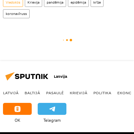
Viedoklis
Krievija
pandēmija
epidēmija
krīze
koronavīruss
Latvija
LATVIJĀ
BALTIJĀ
PASAULĒ
KRIEVIJĀ
POLITIKA
EKONOM
OK
Telegram