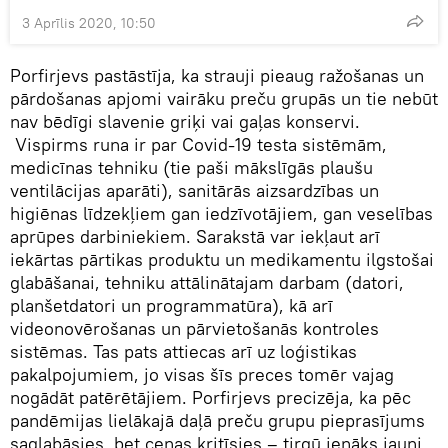
3 Aprīlis 2020, 10:50
Porfirjevs pastāstīja, ka strauji pieaug ražošanas un
pārdošanas apjomi vairāku preču grupās un tie nebūt
nav bēdīgi slavenie griķi vai gaļas konservi.
Vispirms runa ir par Covid-19 testa sistēmām,
medicīnas tehniku (tie paši mākslīgās plaušu
ventilācijas aparāti), sanitārās aizsardzības un
higiēnas līdzekļiem gan iedzīvotājiem, gan veselības
aprūpes darbiniekiem. Sarakstā var iekļaut arī
iekārtas pārtikas produktu un medikamentu ilgstošai
glabāšanai, tehniku attālinātajam darbam (datori,
planšetdatori un programmatūra), kā arī
videonovērošanas un pārvietošanās kontroles
sistēmas. Tas pats attiecas arī uz loģistikas
pakalpojumiem, jo visas šīs preces tomēr vajag
nogādāt patērētājiem. Porfirjevs precizēja, ka pēc
pandēmijas lielākajā daļā preču grupu pieprasījums
saglabāsies, bet cenas kritīsies – tirgū ienāks jauni