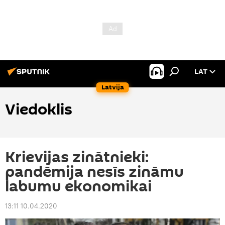
LAT
Latvija
Viedoklis
Krievijas zinātnieki:
pandēmija nesīs zināmu
labumu ekonomikai
13:11 10.04.2020