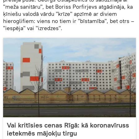
"meža sanitāru", bet Boriss Porfirjevs atgādināja, ka
ķīniešu valodā vārdu "krīze" apzīmē ar diviem
hieroglifiem: viens no tiem ir "bīstamība", bet otrs –
"iespēja" vai "izredzes".
Vai kritīsies cenas Rīgā: kā koronavīruss
ietekmēs mājokļu tirgu