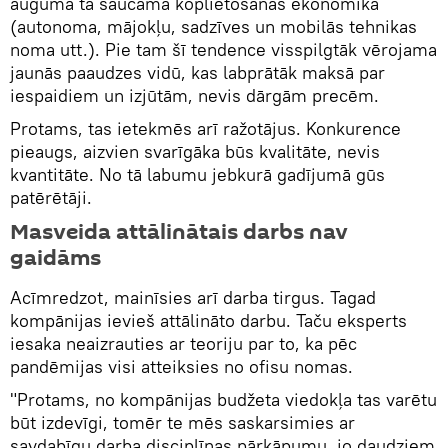
augumā tā saucamā koplietošanas ekonomika
(autonoma, mājokļu, sadzīves un mobilās tehnikas
noma utt.). Pie tam šī tendence visspilgtāk vērojama
jaunās paaudzes vidū, kas labprātāk maksā par
iespaidiem un izjūtām, nevis dārgām precēm.
Protams, tas ietekmēs arī ražotājus. Konkurence
pieaugs, aizvien svarīgāka būs kvalitāte, nevis
kvantitāte. No tā labumu jebkurā gadījumā gūs
patērētāji.
Masveida attālinātais darbs nav
gaidāms
Acīmredzot, mainīsies arī darba tirgus. Tagad
kompānijas ievieš attālināto darbu. Taču eksperts
iesaka neaizrauties ar teoriju par to, ka pēc
pandēmijas visi atteiksies no ofisu nomas.
"Protams, no kompānijas budžeta viedokļa tas varētu
būt izdevīgi, tomēr te mēs saskarsimies ar
savdabīgu darba disciplīnas pārkāpumu, jo daudziem