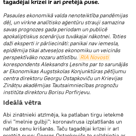
tagadējai krīzei ir arī pretējā puse.
Pasaules ekonomikā valda nenoteiktība pandēmijas
dēļ, un virkne analītisko aģentūru strauji samazina
savas prognozes gada periodam un publicē
apokaliptiskus scenārijus tuvākajai nākotnei. Toties
daži eksperti ir pārliecināti: panikai nav iemesla,
epidēmija tikai atveseļos ekonomiku un veicinās
perspektīvāko nozaru attīstību.
RIA Novosti
korespondents Aleksandrs Ļesnihs par to sarunājās
ar Ekonomikas Augstskolas Konjunktūras pētījumu
centra direktoru Georgu Ostapkoviču un Krievijas
Zinātņu akadēmijas Tautsaimniecības prognožu
institūta direktoru Borisu Porfirjevu.
Ideālā vētra
Abi zinātnieki atzīmēja, ka patlaban tirgu ietekmē
divi "melnie gulbji": koronavīrusa izplatīšanās un
naftas cenu krišanās. Taču tagadējai krīzei ir arī
pretējā puse: Georgs Ostapkovičs to salīdzināja ar