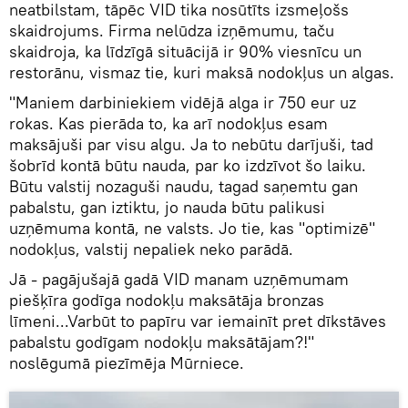
neatbilstam, tāpēc VID tika nosūtīts izsmeļošs
skaidrojums. Firma nelūdza izņēmumu, taču
skaidroja, ka līdzīgā situācijā ir 90% viesnīcu un
restorānu, vismaz tie, kuri maksā nodokļus un algas.
"Maniem darbiniekiem vidējā alga ir 750 eur uz
rokas. Kas pierāda to, ka arī nodokļus esam
maksājuši par visu algu. Ja to nebūtu darījuši, tad
šobrīd kontā būtu nauda, par ko izdzīvot šo laiku.
Būtu valstij nozaguši naudu, tagad saņemtu gan
pabalstu, gan iztiktu, jo nauda būtu palikusi
uzņēmuma kontā, ne valsts. Jo tie, kas "optimizē"
nodokļus, valstij nepaliek neko parādā.
Jā - pagājušajā gadā VID manam uzņēmumam
piešķīra godīga nodokļu maksātāja bronzas
līmeni...Varbūt to papīru var iemainīt pret dīkstāves
pabalstu godīgam nodokļu maksātājam?!"
noslēgumā piezīmēja Mūrniece.