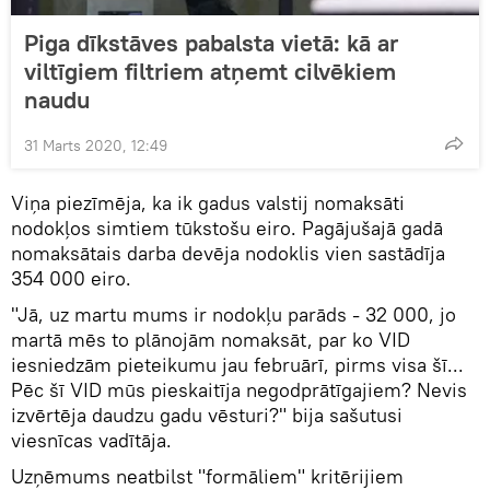
Piga dīkstāves pabalsta vietā: kā ar
viltīgiem filtriem atņemt cilvēkiem
naudu
31 Marts 2020, 12:49
Viņa piezīmēja, ka ik gadus valstij nomaksāti
nodokļos simtiem tūkstošu eiro. Pagājušajā gadā
nomaksātais darba devēja nodoklis vien sastādīja
354 000 eiro.
"Jā, uz martu mums ir nodokļu parāds - 32 000, jo
martā mēs to plānojām nomaksāt, par ko VID
iesniedzām pieteikumu jau februārī, pirms visa šī...
Pēc šī VID mūs pieskaitīja negodprātīgajiem? Nevis
izvērtēja daudzu gadu vēsturi?" bija sašutusi
viesnīcas vadītāja.
Uzņēmums neatbilst "formāliem" kritērijiem