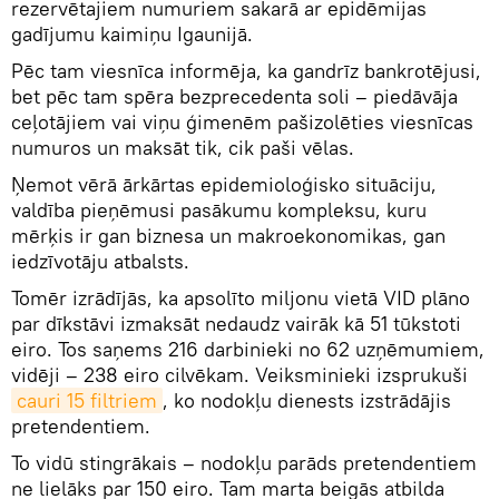
rezervētajiem numuriem sakarā ar epidēmijas
gadījumu kaimiņu Igaunijā.
Pēc tam viesnīca informēja, ka gandrīz bankrotējusi,
bet pēc tam spēra bezprecedenta soli – piedāvāja
ceļotājiem vai viņu ģimenēm pašizolēties viesnīcas
numuros un maksāt tik, cik paši vēlas.
Ņemot vērā ārkārtas epidemioloģisko situāciju,
valdība pieņēmusi pasākumu kompleksu, kuru
mērķis ir gan biznesa un makroekonomikas, gan
iedzīvotāju atbalsts.
Tomēr izrādījās, ka apsolīto miljonu vietā VID plāno
par dīkstāvi izmaksāt nedaudz vairāk kā 51 tūkstoti
eiro. Tos saņems 216 darbinieki no 62 uzņēmumiem,
vidēji – 238 eiro cilvēkam. Veiksminieki izsprukuši
cauri 15 filtriem
, ko nodokļu dienests izstrādājis
pretendentiem.
To vidū stingrākais – nodokļu parāds pretendentiem
ne lielāks par 150 eiro. Tam marta beigās atbilda