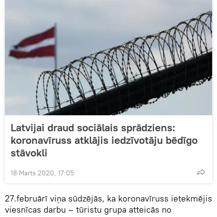
Latvijai draud sociālais sprādziens:
koronavīruss atklājis iedzīvotāju bēdīgo
stāvokli
18 Marts 2020, 17:05
27.februārī viņa sūdzējās, ka koronavīruss ietekmējis
viesnīcas darbu – tūristu grupa atteicās no