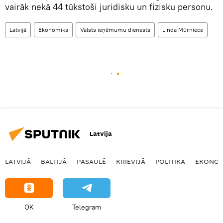
vairāk nekā 44 tūkstoši juridisku un fizisku personu.
Latvijā
Ekonomika
Valsts ieņēmumu dienests
Linda Mūrniece
Latvija
LATVIJĀ
BALTIJĀ
PASAULĒ
KRIEVIJĀ
POLITIKA
EKONOM
OK
Telegram