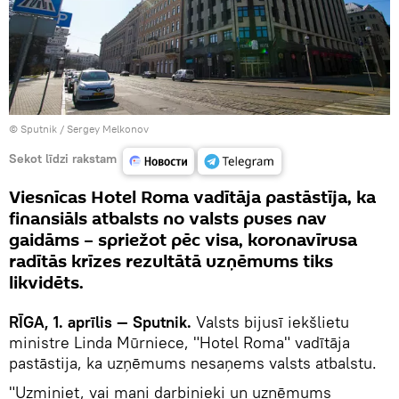
© Sputnik / Sergey Melkonov
Sekot līdzi rakstam
Viesnīcas Hotel Roma vadītāja pastāstīja, ka
finansiāls atbalsts no valsts puses nav
gaidāms – spriežot pēc visa, koronavīrusa
radītās krīzes rezultātā uzņēmums tiks
likvidēts.
RĪGA, 1. aprīlis — Sputnik.
Valsts bijusī iekšlietu
ministre Linda Mūrniece, "Hotel Roma" vadītāja
pastāstija, ka uzņēmums nesaņems valsts atbalstu.
"Uzminiet, vai mani darbinieki un uzņēmums