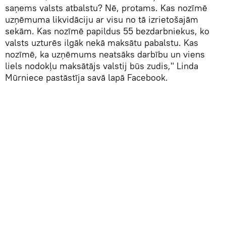
saņems valsts atbalstu? Nē, protams. Kas nozīmē
uzņēmuma likvidāciju ar visu no tā izrietošajām
sekām. Kas nozīmē papildus 55 bezdarbniekus, ko
valsts uzturēs ilgāk nekā maksātu pabalstu. Kas
nozīmē, ka uzņēmums neatsāks darbību un viens
liels nodokļu maksātājs valstij būs zudis," Linda
Mūrniece pastāstīja savā lapā Facebook.