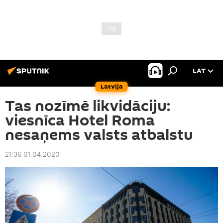
LAT
Latvija
Tas nozīmē likvidāciju:
viesnīca Hotel Roma
nesaņems valsts atbalstu
21:36 01.04.2020