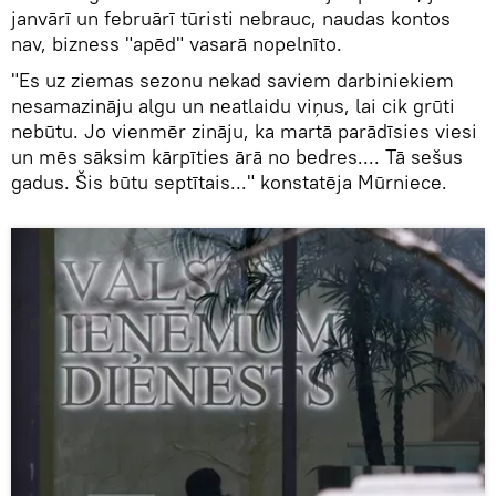
janvārī un februārī tūristi nebrauc, naudas kontos
nav, bizness "apēd" vasarā nopelnīto.
"Es uz ziemas sezonu nekad saviem darbiniekiem
nesamazināju algu un neatlaidu viņus, lai cik grūti
nebūtu. Jo vienmēr zināju, ka martā parādīsies viesi
un mēs sāksim kārpīties ārā no bedres.... Tā sešus
gadus. Šis būtu septītais..." konstatēja Mūrniece.