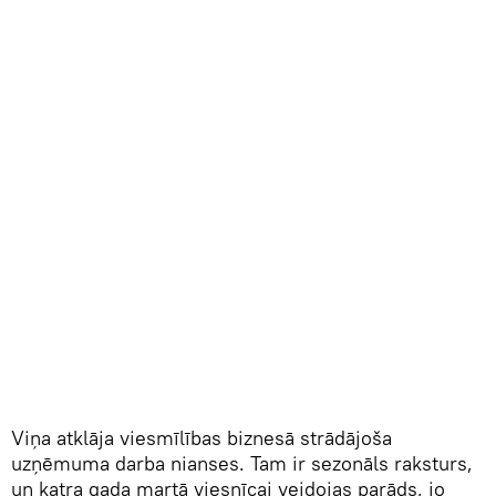
Viņa atklāja viesmīlības biznesā strādājoša
uzņēmuma darba nianses. Tam ir sezonāls raksturs,
un katra gada martā viesnīcai veidojas parāds, jo