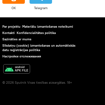
OK
Telegram
Par projektu
Materiālu izmantošanas noteikumi
Kontakti
Konfidencialitātes politika
Sazināties ar mums
Sīkdatņu (cookie) izmantošanas un automātiskās
datu reģistrācijas politika
Настройки отслеживания
© 2026 Sputnik Visas tiesības aizsargātas. 18+