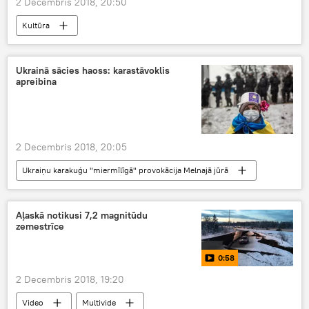
2 Decembris 2018, 20:50
Kultūra
Ukrainā sācies haoss: karastāvoklis
apreibina
2 Decembris 2018, 20:05
Ukraiņu karakuģu "miermīlīgā" provokācija Melnajā jūrā
Viedoklis
Aļaskā notikusi 7,2 magnitūdu
zemestrīce
0:58
2 Decembris 2018, 19:20
Video
Multivide