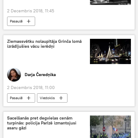
2 Decembris 2018, 11:45
Pasaulē
Ziemassvētku nolaupītāja Grinča lomā
izrādījušies vācu ierēdņi
Darja Čeredņika
2 Decembris 2018, 11:00
Pasaulē
Viedoklis
Sacelšanās pret degvielas cenām
turpinās: policija Parīzē izmantojusi
asaru gāzi