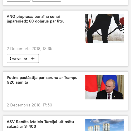
ANO pieprasa: benzīna cenai
jāpārsniedz 60 dolārus par litru
2 Decembris 2018, 18:35
Ekonomika
Putins pastāstīja par sarunu ar Trampu
G20 samitā
2 Decembris 2018, 17:50
ASV Senāts izteicis Turcijai ultimātu
sakarā ar S-400