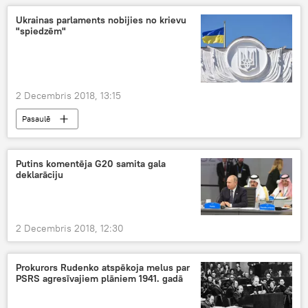
Ukrainas parlaments nobijies no krievu
"spiedzēm"
2 Decembris 2018, 13:15
Pasaulē
Ukraiņu karakuģu "miermīlīgā" provokācija Melnajā jūrā
Putins komentēja G20 samita gala
deklarāciju
2 Decembris 2018, 12:30
Prokurors Rudenko atspēkoja melus par
PSRS agresīvajiem plāniem 1941. gadā