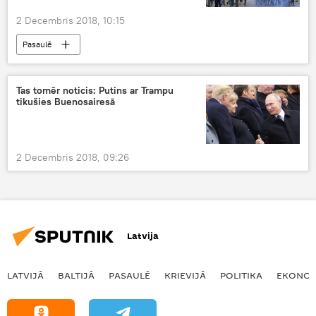
2 Decembris 2018, 10:15
Pasaulē
Tas tomēr noticis: Putins ar Trampu
tikušies Buenosairesā
2 Decembris 2018, 09:26
Latvija
LATVIJĀ
BALTIJĀ
PASAULĒ
KRIEVIJĀ
POLITIKA
EKONOM