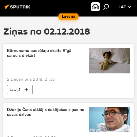
LAT
Latvija
Ziņas no 02.12.2018
Bērnunamu audzēkņu skaits Rīgā
sarucis divkārt
2 Decembris 2018, 21:35
Latvijā
Džekijs Čans atklājis šokējošas ziņas no
savas dzīves