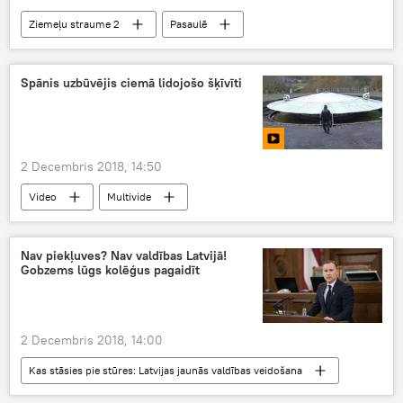
Ziemeļu straume 2
Pasaulē
Spānis uzbūvējis ciemā lidojošo šķīvīti
2 Decembris 2018, 14:50
Video
Multivide
Nav piekļuves? Nav valdības Latvijā!
Gobzems lūgs kolēģus pagaidīt
2 Decembris 2018, 14:00
Kas stāsies pie stūres: Latvijas jaunās valdības veidošana
Politika