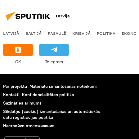
Latvija
LATVIJĀ
BALTIJĀ
PASAULĒ
KRIEVIJĀ
POLITIKA
EKONOM
OK
Telegram
Par projektu
Materiālu izmantošanas noteikumi
Kontakti
Konfidencialitātes politika
Sazināties ar mums
Sīkdatņu (cookie) izmantošanas un automātiskās
datu reģistrācijas politika
Настройки отслеживания