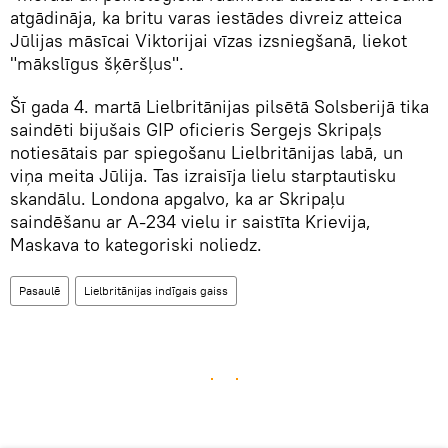
atgādināja, ka britu varas iestādes divreiz atteica
Jūlijas māsīcai Viktorijai vīzas izsniegšanā, liekot
"mākslīgus šķēršļus".
Šī gada 4. martā Lielbritānijas pilsētā Solsberijā tika
saindēti bijušais GIP oficieris Sergejs Skripaļs
notiesātais par spiegošanu Lielbritānijas labā, un
viņa meita Jūlija. Tas izraisīja lielu starptautisku
skandālu. Londona apgalvo, ka ar Skripaļu
saindēšanu ar A-234 vielu ir saistīta Krievija,
Maskava to kategoriski noliedz.
Pasaulē
Lielbritānijas indīgais gaiss