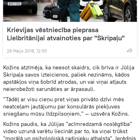
Krievijas vēstniecība pieprasa
Lielbritānijai atvainoties par "Skripaļu"
26 Maijs 2018, 12:55
Kožins atzīmēja, ka neesot skaidrs, cik brīva ir Jūlija
Skripaļa savos izteicienos, paliek nezināms, kādos
apstākļos viņa šobrīd atrodas, un vai viņai atļauts
neierobežoti sarunāties ar ārpasauli.
"Tādēļ ar visu cieņu pret viņas privāto dzīvi mēs
neatceļam jautājumu par konsulārās piekļuves
sniegšanu mūsu līdzpilsoņiem," — uzsvēra Kožins.
Kožins paudis, ka Jūlijas "acīmredzamā noslēgtība"
video uzrunā varētu liecināt par to, ka viņai trūkst
"morālā un psiholoģiskā radinieku atbalsta". Ierēdnis