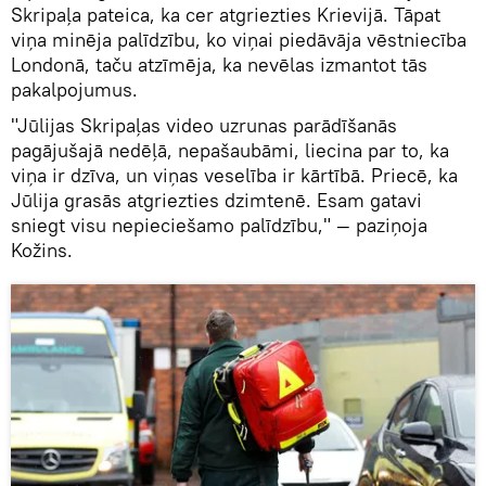
Skripaļa pateica, ka cer atgriezties Krievijā. Tāpat
viņa minēja palīdzību, ko viņai piedāvāja vēstniecība
Londonā, taču atzīmēja, ka nevēlas izmantot tās
pakalpojumus.
"Jūlijas Skripaļas video uzrunas parādīšanās
pagājušajā nedēļā, nepašaubāmi, liecina par to, ka
viņa ir dzīva, un viņas veselība ir kārtībā. Priecē, ka
Jūlija grasās atgriezties dzimtenē. Esam gatavi
sniegt visu nepieciešamo palīdzību," — paziņoja
Kožins.