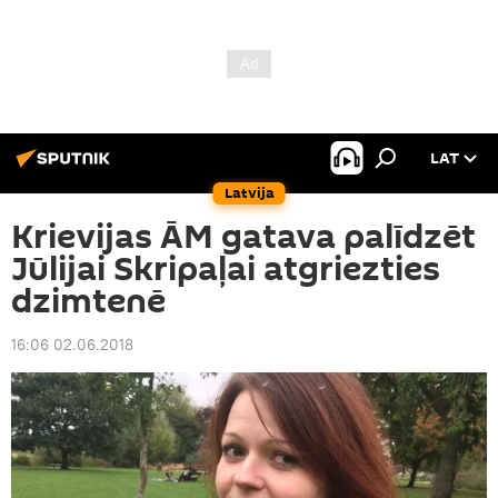
LAT
Latvija
Krievijas ĀM gatava palīdzēt
Jūlijai Skripaļai atgriezties
dzimtenē
16:06 02.06.2018