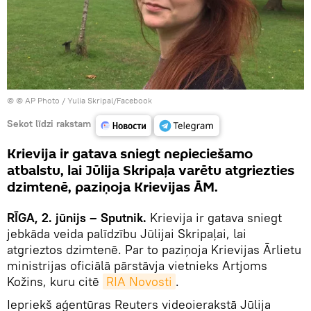
© © AP Photo / Yulia Skripal/Facebook
Sekot līdzi rakstam
Krievija ir gatava sniegt nepieciešamo
atbalstu, lai Jūlija Skripaļa varētu atgriezties
dzimtenē, paziņoja Krievijas ĀM.
RĪGA, 2. jūnijs – Sputnik.
Krievija ir gatava sniegt
jebkāda veida palīdzību Jūlijai Skripaļai, lai
atgrieztos dzimtenē. Par to paziņoja Krievijas Ārlietu
ministrijas oficiālā pārstāvja vietnieks Artjoms
Kožins, kuru citē
RIA Novosti
.
Iepriekš aģentūras Reuters videoierakstā Jūlija