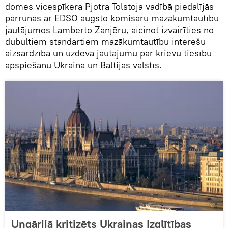
domes vicespīkera Pjotra Tolstoja vadībā piedalījās
pārrunās ar EDSO augsto komisāru mazākumtautību
jautājumos Lamberto Zanjēru, aicinot izvairīties no
dubultiem standartiem mazākumtautību interešu
aizsardzībā un uzdeva jautājumu par krievu tiesību
apspiešanu Ukrainā un Baltijas valstīs.
Ungārijā kritizēts Ukrainas Izglītības