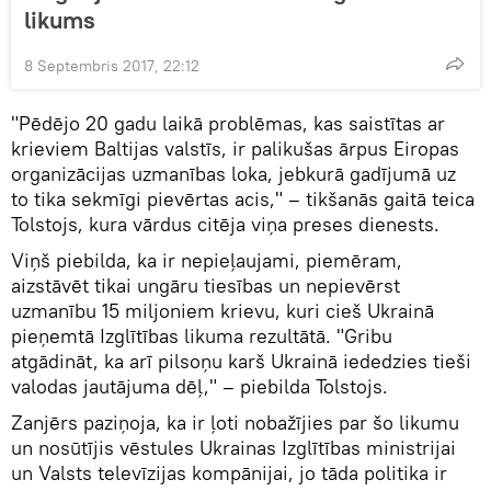
likums
8 Septembris 2017, 22:12
"Pēdējo 20 gadu laikā problēmas, kas saistītas ar
krieviem Baltijas valstīs, ir palikušas ārpus Eiropas
organizācijas uzmanības loka, jebkurā gadījumā uz
to tika sekmīgi pievērtas acis," – tikšanās gaitā teica
Tolstojs, kura vārdus citēja viņa preses dienests.
Viņš piebilda, ka ir nepieļaujami, piemēram,
aizstāvēt tikai ungāru tiesības un nepievērst
uzmanību 15 miljoniem krievu, kuri cieš Ukrainā
pieņemtā Izglītības likuma rezultātā. "Gribu
atgādināt, ka arī pilsoņu karš Ukrainā iededzies tieši
valodas jautājuma dēļ," – piebilda Tolstojs.
Zanjērs paziņoja, ka ir ļoti nobažījies par šo likumu
un nosūtījis vēstules Ukrainas Izglītības ministrijai
un Valsts televīzijas kompānijai, jo tāda politika ir