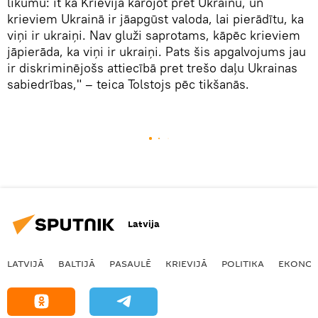
likumu: it kā Krievija karojot pret Ukrainu, un
krieviem Ukrainā ir jāapgūst valoda, lai pierādītu, ka
viņi ir ukraiņi. Nav gluži saprotams, kāpēc krieviem
jāpierāda, ka viņi ir ukraiņi. Pats šis apgalvojums jau
ir diskriminējošs attiecībā pret trešo daļu Ukrainas
sabiedrības," – teica Tolstojs pēc tikšanās.
Latvija
LATVIJĀ
BALTIJĀ
PASAULĒ
KRIEVIJĀ
POLITIKA
EKONOM