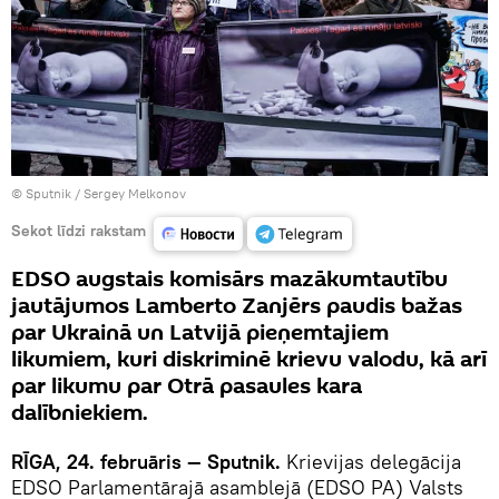
© Sputnik / Sergey Melkonov
Sekot līdzi rakstam
EDSO augstais komisārs mazākumtautību
jautājumos Lamberto Zanjērs paudis bažas
par Ukrainā un Latvijā pieņemtajiem
likumiem, kuri diskriminē krievu valodu, kā arī
par likumu par Otrā pasaules kara
dalībniekiem.
RĪGA, 24. februāris — Sputnik.
Krievijas delegācija
EDSO Parlamentārajā asamblejā (EDSO PA) Valsts