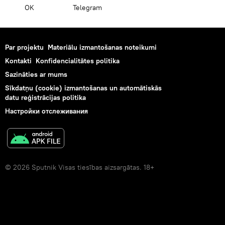
OK
Telegram
Par projektu
Materiālu izmantošanas noteikumi
Kontakti
Konfidencialitātes politika
Sazināties ar mums
Sīkdatņu (cookie) izmantošanas un automātiskās
datu reģistrācijas politika
Настройки отслеживания
© 2026 Sputnik Visas tiesības aizsargātas. 18+