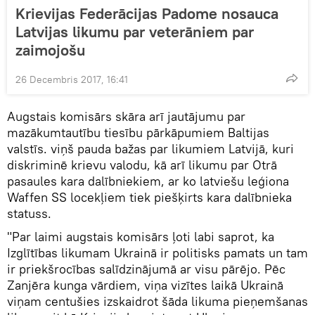
Krievijas Federācijas Padome nosauca
Latvijas likumu par veterāniem par
zaimojošu
26 Decembris 2017, 16:41
Augstais komisārs skāra arī jautājumu par
mazākumtautību tiesību pārkāpumiem Baltijas
valstīs. viņš pauda bažas par likumiem Latvijā, kuri
diskriminē krievu valodu, kā arī likumu par Otrā
pasaules kara dalībniekiem, ar ko latviešu leģiona
Waffen SS locekļiem tiek piešķirts kara dalībnieka
statuss.
"Par laimi augstais komisārs ļoti labi saprot, ka
Izglītības likumam Ukrainā ir politisks pamats un tam
ir priekšrocības salīdzinājumā ar visu pārējo. Pēc
Zanjēra kunga vārdiem, viņa vizītes laikā Ukrainā
viņam centušies izskaidrot šāda likuma pieņemšanas