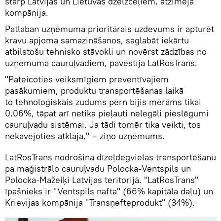
starp Latvijas un Lietuvas dzelzceļiem, atzīmēja
kompānija.
Patlaban uzņēmuma prioritārais uzdevums ir apturēt
kravu apjoma samazināšanos, saglabāt iekārtu
atbilstošu tehnisko stāvokli un novērst zādzības no
uzņēmuma cauruļvadiem, pavēstīja LatRosTrans.
"Pateicoties veiksmīgiem preventīvajiem
pasākumiem, produktu transportēšanas laikā
to tehnoloģiskais zudums pērn bijis mērāms tikai
0,06%, tāpat arī netika pieļauti nelegāli pieslēgumi
cauruļvadu sistēmai. Ja tādi tomēr tika veikti, tos
nekavējoties atklāja," – ziņo uzņēmums.
LatRosTrans nodrošina dīzeļdegvielas transportēšanu
pa maģistrālo cauruļvadu Polocka-Ventspils un
Polocka-Mažeiķi Latvijas teritorijā. "LatRosTrans"
īpašnieks ir "Ventspils nafta" (66% kapitāla daļu) un
Krievijas kompānija "Transņefteprodukt" (34%).