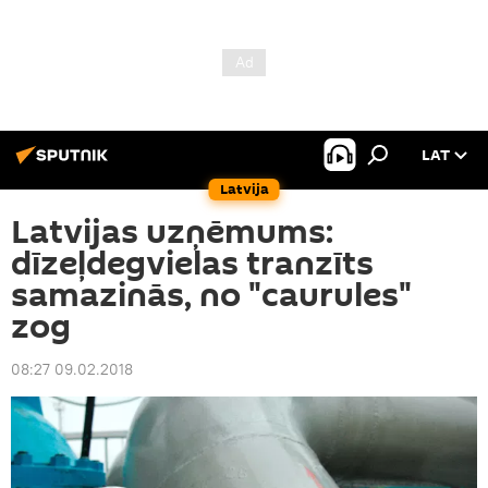
LAT
Latvija
Latvijas uzņēmums:
dīzeļdegvielas tranzīts
samazinās, no "caurules"
zog
08:27 09.02.2018