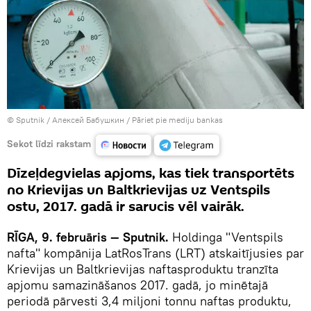
© Sputnik / Алексей Бабушкин
/
Pāriet pie mediju bankas
Sekot līdzi rakstam
Dīzeļdegvielas apjoms, kas tiek transportēts
no Krievijas un Baltkrievijas uz Ventspils
ostu, 2017. gadā ir sarucis vēl vairāk.
RĪGA, 9. februāris — Sputnik.
Holdinga "Ventspils
nafta" kompānija LatRosTrans (LRT) atskaitījusies par
Krievijas un Baltkrievijas naftasproduktu tranzīta
apjomu samazināšanos 2017. gadā, jo minētajā
periodā pārvesti 3,4 miljoni tonnu naftas produktu,