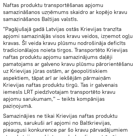
Naftas produktu transportēšanas apjomu
samazināšanos uzņēmums skaidro ar kopējo kravu
samazināšanos Baltijas valstīs.
"Pagājušajā gadā Latvijas ostās Krievijas tranzīta
apjomi samazinājās visos kravu veidos, izņemot ogļu
kravas. Šī veida kravu plūsmu nodrošināja deficīts
tradicionālajos noieta tirgos. Transportēto Krievijas
naftas produktu apjomu samazinājums daļēji
pamatojams ar galveno kravu plūsmu pārorientēšanu
uz Krievijas jūras ostām, ar ģeopolitiskiem
aspektiem, tāpat arī ar iekšējām pārmaiņām
Krievijas naftas produktu tirgū. Tas ir galvenais
iemesls LRT piedzīvotajam transportēto kravu
apjomu sarukumam," – teikts kompānijas
paziņojumā.
Samazinājies ne tikai Krievijas naftas produktu
apjoms, sarukuši arī apjomi no Baltkrievijas,
pieaugusi konkurence par šo kravu pārvadājumiem