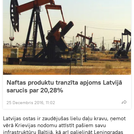
Naftas produktu tranzīta apjoms Latvijā
sarucis par 20,28%
25 Decembris 2016, 11:02
Latvijas ostas ir zaudējušas lielu daļu kravu, ņemot
vērā Krievijas nodomu attīstīt pašiem savu
infrastruktūru Baltijā, kā arī palielināt Ļeņingradas