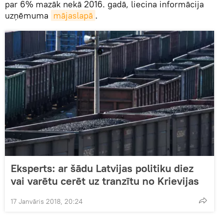
par 6% mazāk nekā 2016. gadā, liecina informācija
uzņēmuma
mājaslapā
.
Eksperts: ar šādu Latvijas politiku diez
vai varētu cerēt uz tranzītu no Krievijas
17 Janvāris 2018, 20:24