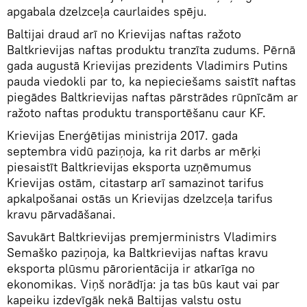
apgabala dzelzceļa caurlaides spēju.
Baltijai draud arī no Krievijas naftas ražoto
Baltkrievijas naftas produktu tranzīta zudums. Pērnā
gada augustā Krievijas prezidents Vladimirs Putins
pauda viedokli par to, ka nepieciešams saistīt naftas
piegādes Baltkrievijas naftas pārstrādes rūpnīcām ar
ražoto naftas produktu transportēšanu caur KF.
Krievijas Enerģētijas ministrija 2017. gada
septembra vidū paziņoja, ka rit darbs ar mērķi
piesaistīt Baltkrievijas eksporta uzņēmumus
Krievijas ostām, citastarp arī samazinot tarifus
apkalpošanai ostās un Krievijas dzelzceļa tarifus
kravu pārvadāšanai.
Savukārt Baltkrievijas premjerministrs Vladimirs
Semaško paziņoja, ka Baltkrievijas naftas kravu
eksporta plūsmu pārorientācija ir atkarīga no
ekonomikas. Viņš norādīja: ja tas būs kaut vai par
kapeiku izdevīgāk nekā Baltijas valstu ostu