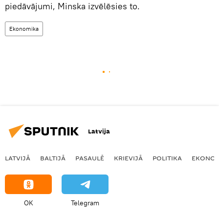
piedāvājumi, Minska izvēlēsies to.
Ekonomika
Latvija
LATVIJĀ
BALTIJĀ
PASAULĒ
KRIEVIJĀ
POLITIKA
EKONOM
OK
Telegram