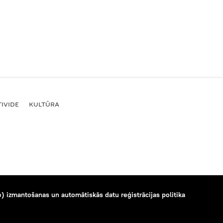
IVIDE
KULTŪRA
) izmantošanas un automātiskās datu reģistrācijas politika