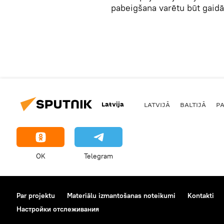
pabeigšana varētu būt gaid
Latvija
LATVIJĀ
BALTIJĀ
P
OK
Telegram
Par projektu
Materiālu izmantošanas noteikumi
Kontakti
Настройки отслеживания