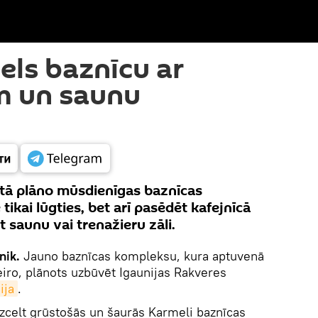
els baznīcu ar
m un saunu
ētā plāno mūsdienīgas baznīcas
 tikai lūgties, bet arī pasēdēt kafejnīcā
 saunu vai trenažieru zāli.
nik.
Jauno baznīcas kompleksu, kura aptuvenā
 eiro, plānots uzbūvēt Igaunijas Rakveres
ija
.
zcelt grūstošās un šaurās Karmeli baznīcas