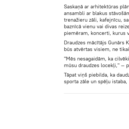
Saskaņā ar arhitektūras plā
ansambli ar blakus stāvošām 
trenažieru zāli, kafejnīcu, 
baznīcā vienu vai divas reiz
piemēram, koncerti, kurus v
Draudzes mācītājs Gunārs Ko
būs atvērtas visiem, ne tika
"Mēs nesagaidām, ka cilvēki
mūsu draudzes locekļi," — p
Tāpat viņš piebilda, ka daud
sporta zāle un spēļu istaba,