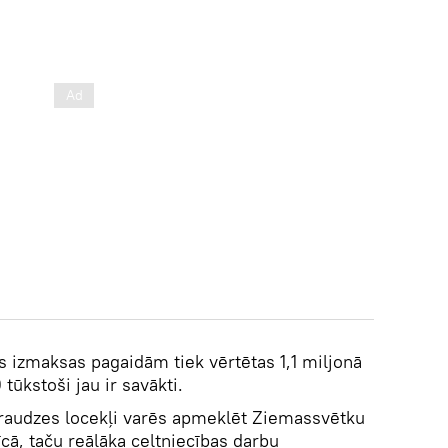
 izmaksas pagaidām tiek vērtētas 1,1 miljonā
ūkstoši jau ir savākti.
draudzes locekļi varēs apmeklēt Ziemassvētku
cā, taču reālāka celtniecības darbu