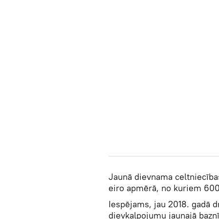
Jaunā dievnama celtniecības
eiro apmērā, no kuriem 600 t
Iespējams, jau 2018. gadā 
dievkalpojumu jaunajā baznī