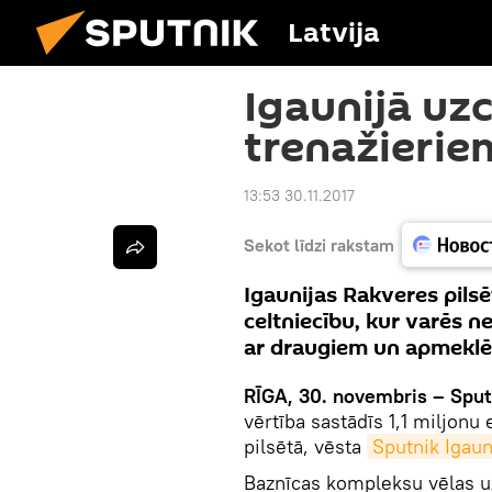
Latvija
Igaunijā uzc
trenažierie
13:53 30.11.2017
Sekot līdzi rakstam
Igaunijas Rakveres pils
celtniecību, kur varēs ne
ar draugiem un apmeklēt
RĪGA, 30. novembris – Sput
vērtība sastādīs 1,1 miljonu
pilsētā, vēsta
Sputnik Igaun
Baznīcas kompleksu vēlas u