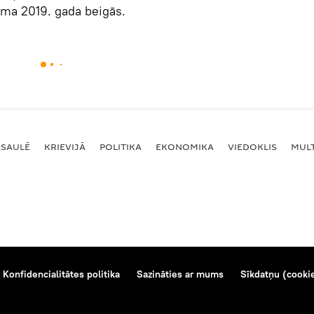
āma 2019. gada beigās.
ASAULĒ
KRIEVIJĀ
POLITIKA
EKONOMIKA
VIEDOKLIS
MULT
Konfidencialitātes politika
Sazināties ar mums
Sīkdatņu (cookie