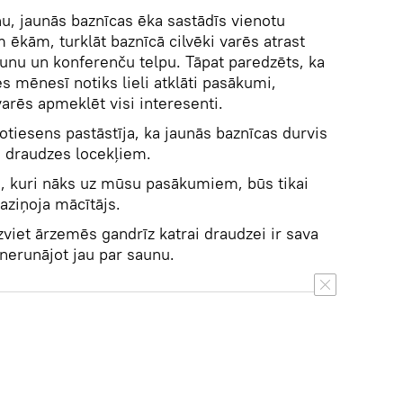
nu, jaunās baznīcas ēka sastādīs vienotu
ēkām, turklāt baznīcā cilvēki varēs atrast
saunu un konferenču telpu. Tāpat paredzēts, ka
es mēnesī notiks lieli atklāti pasākumi,
arēs apmeklēt visi interesenti.
tiesens pastāstīja, ka jaunās baznīcas durvis
i draudzes locekļiem.
, kuri nāks uz mūsu pasākumiem, būs tikai
aziņoja mācītājs.
zviet ārzemēs gandrīz katrai draudzei ir sava
 nerunājot jau par saunu.