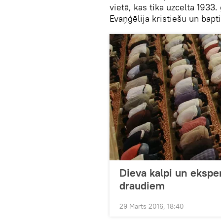
vietā, kas tika uzcelta 1933
Evaņģēlija kristiešu un bapt
Dieva kalpi un eksper
draudiem
29 Marts 2016, 18:40