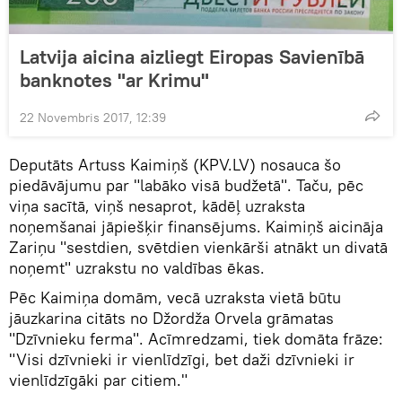
Latvija aicina aizliegt Eiropas Savienībā
banknotes "ar Krimu"
22 Novembris 2017, 12:39
Deputāts Artuss Kaimiņš (KPV.LV) nosauca šo
piedāvājumu par "labāko visā budžetā". Taču, pēc
viņa sacītā, viņš nesaprot, kādēļ uzraksta
noņemšanai jāpiešķir finansējums. Kaimiņš aicināja
Zariņu "sestdien, svētdien vienkārši atnākt un divatā
noņemt" uzrakstu no valdības ēkas.
Pēc Kaimiņa domām, vecā uzraksta vietā būtu
jāuzkarina citāts no Džordža Orvela grāmatas
"Dzīvnieku ferma". Acīmredzami, tiek domāta frāze:
"Visi dzīvnieki ir vienlīdzīgi, bet daži dzīvnieki ir
vienlīdzīgāki par citiem."