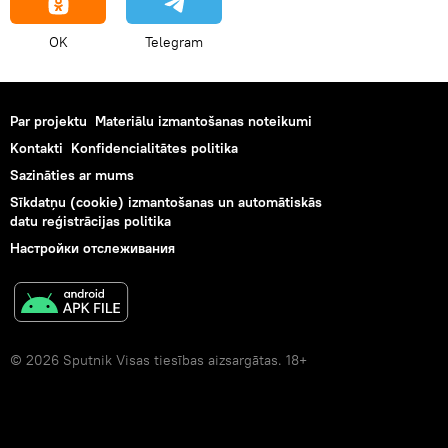
OK
Telegram
Par projektu
Materiālu izmantošanas noteikumi
Kontakti
Konfidencialitātes politika
Sazināties ar mums
Sīkdatņu (cookie) izmantošanas un automātiskās
datu reģistrācijas politika
Настройки отслеживания
© 2026 Sputnik Visas tiesības aizsargātas. 18+