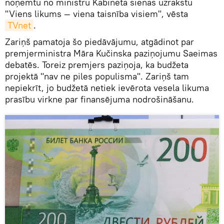
noņemtu no ministru Kabineta sienas uzrakstu
"Viens likums — viena taisnība visiem", vēsta
TVnet
.
Zariņš pamatoja šo piedāvājumu, atgādinot par
premjerministra Māra Kučinska paziņojumu Saeimas
debatēs. Toreiz premjers paziņoja, ka budžeta
projektā "nav ne piles populisma". Zariņš tam
nepiekrīt, jo budžetā netiek ievērota vesela likuma
prasību virkne par finansējuma nodrošināšanu.