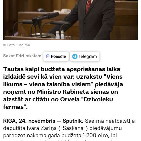
© Foto :
Saeima
Sekot līdzi rakstam
Tautas kalpi budžeta apspriešanas laikā
izklaidē sevi kā vien var: uzrakstu "Viens
likums – viena taisnība visiem" piedāvāja
noņemt no Ministru Kabineta sienas un
aizstāt ar citātu no Orvela "Dzīvnieku
fermas".
RĪGA, 24. novembris — Sputnik.
Saeima neatbalstīja
deputāta Ivara Zariņa ("Saskaņa") piedāvājumu
paredzēt nākamā gada budžetā 1 200 eiro, lai