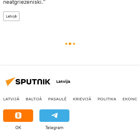
neatgriezeniski."
Latvijā
Latvija
LATVIJĀ
BALTIJĀ
PASAULĒ
KRIEVIJĀ
POLITIKA
EKONOM
OK
Telegram