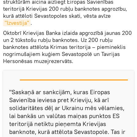
struktūrām aicina aizliegt Eiropas Savienības
teritorijā Krievijas 200 rubļu banknotes apgrozību,
kurā attēloti Sevastopoles skati, vēsta avīze
"Izvestija"
.
Oktobrī Krievijas Banka izlaida apgrozībā jaunas 200
un 2 tūkstošu rubļu banknotes. Uz 200 rubļu
banknotes attēlota Krimas teritorija – piemineklis
nogrimušajiem kuģiem Sevastopolē un Tavrijas
Hersonēsas muzejrezervāts.
"Saskaņā ar sankcijām, kuras Eiropas
Savienība ieviesa pret Krieviju, kā arī
solidaritātes dēļ ar Ukrainu mēs vēlamies,
lai bankās un valūtas maiņas punktos ES
teritorijā netiktu pieņemta Krievijas
banknote, kurā attēlota Sevastopole. Tas ir