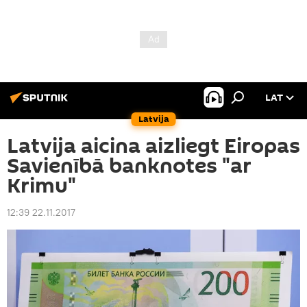
LAT
Latvija
Latvija aicina aizliegt Eiropas
Savienībā banknotes "ar
Krimu"
12:39 22.11.2017