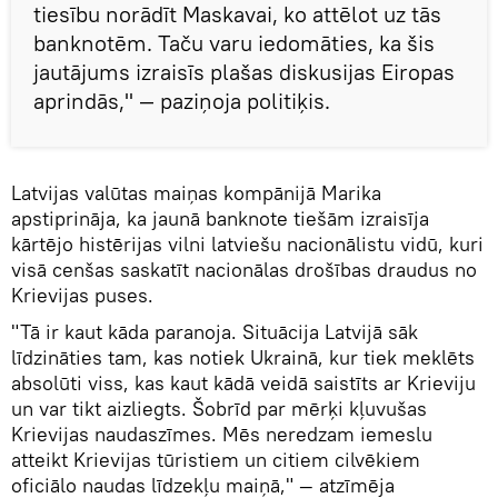
tiesību norādīt Maskavai, ko attēlot uz tās
banknotēm. Taču varu iedomāties, ka šis
jautājums izraisīs plašas diskusijas Eiropas
aprindās," — paziņoja politiķis.
Latvijas valūtas maiņas kompānijā Marika
apstiprināja, ka jaunā banknote tiešām izraisīja
kārtējo histērijas vilni latviešu nacionālistu vidū, kuri
visā cenšas saskatīt nacionālas drošības draudus no
Krievijas puses.
"Tā ir kaut kāda paranoja. Situācija Latvijā sāk
līdzināties tam, kas notiek Ukrainā, kur tiek meklēts
absolūti viss, kas kaut kādā veidā saistīts ar Krieviju
un var tikt aizliegts. Šobrīd par mērķi kļuvušas
Krievijas naudaszīmes. Mēs neredzam iemeslu
atteikt Krievijas tūristiem un citiem cilvēkiem
oficiālo naudas līdzekļu maiņā," — atzīmēja