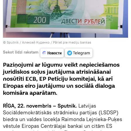
© Sputnik / Алексей Куденко
/
Pāriet pie mediju bankas
Sekot līdzi rakstam
Paziņojumi ar lūgumu veikt nepieciešamos
juridiskos soļus jautājuma atrisināšanai
nosūtīti ECB, EP Petīciju komitejai, kā arī
Eiropas eiro jautājumu un sociālā dialoga
komisāra aparātam.
RĪGA, 22. novembris – Sputnik.
Latvijas
Sociāldemokrātiskās strādnieku partijas (LSDSP)
biedra un valdes locekļa Raimonda Lejnieka-Puķes
vēstule Eiropas Centrālajai bankai un citām ES