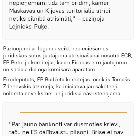
nepieņemami līdz tam brīdim, kamēr
Maskavas un Kijevas teritoriālie strīdi
netiks pilnībā atrisināti," — paziņoja
Lejnieks-Puķe.
Paziņojumi ar lūgumu veikt nepieciešamos
juridiskos soļus jautājuma atrisināšanai nosūtīti ECB,
EP Petīciju komitejai, kā arī Eiropas eiro jautājumu
un sociālā dialoga komisāra aparātam.
Eirodeputāts, EP Budžeta komitejas loceklis Tomašs
Zdehovskis atzīmēja, ka iniciatīva jau sākotnēji
nolemta neveiksmei un juridiski nav īstenojama.
"Par jauno banknoti var dusmoties krievi,
taču ne ES dalībvalstu pilsoņi. Briselei nav