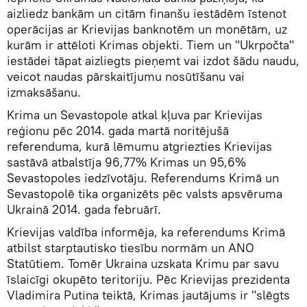
aizliedz bankām un citām finanšu iestādēm īstenot
operācijas ar Krievijas banknotēm un monētām, uz
kurām ir attēloti Krimas objekti. Tiem un "Ukrpočta"
iestādei tāpat aizliegts pieņemt vai izdot šādu naudu,
veicot naudas pārskaitījumu nosūtīšanu vai
izmaksāšanu.
Krima un Sevastopole atkal kļuva par Krievijas
reģionu pēc 2014. gada martā noritējušā
referenduma, kurā lēmumu atgriezties Krievijas
sastāvā atbalstīja 96,77% Krimas un 95,6%
Sevastopoles iedzīvotāju. Referendums Krimā un
Sevastopolē tika organizēts pēc valsts apsvēruma
Ukrainā 2014. gada februārī.
Krievijas valdība informēja, ka referendums Krimā
atbilst starptautisko tiesību normām un ANO
Statūtiem. Tomēr Ukraina uzskata Krimu par savu
īslaicīgi okupēto teritoriju. Pēc Krievijas prezidenta
Vladimira Putina teiktā, Krimas jautājums ir "slēgts