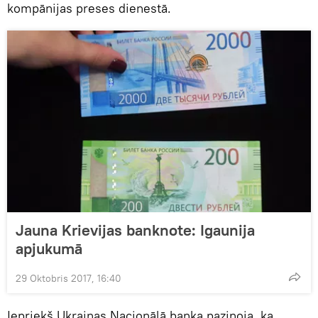
kompānijas preses dienestā.
Jauna Krievijas banknote: Igaunija
apjukumā
29 Oktobris 2017, 16:40
Iepriekš Ukrainas Nacionālā banka paziņoja, ka