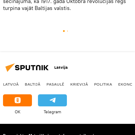
secinājuma, ka 1917. gada Oktobra revolūcijas rēgs
turpina vajāt Baltijas valstis.
Latvija
LATVIJĀ
BALTIJĀ
PASAULĒ
KRIEVIJĀ
POLITIKA
EKONOM
OK
Telegram