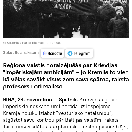
© Sputnik
/
Pāriet pie mediju bankas
Sekot līdzi rakstam
Reģiona valstis noraizējušās par Krievijas
"impēriskajām ambīcijām" – jo Kremlis to vien
kā vēlas savākt visus zem sava spārna, raksta
profesors Lori Malkso.
RĪGA, 24. novembris — Sputnik.
Krievijā augošie
impēriskie noskaņojumi norāda uz iespējamo
Kremļa nolūku izlabot "vēsturisko netaisnību",
atgūstot savu kontroli pār Baltijas valstīm, raksta
Tartu universitātes starptautisko tiesību pasniedzējs,