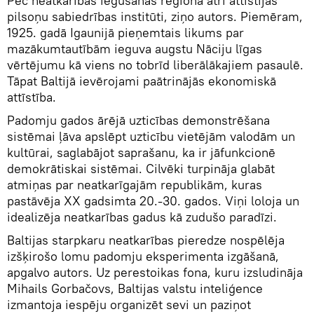
Pēc neatkarības iegūšanas reģionā ātri attīstījās
pilsoņu sabiedrības institūti, ziņo autors. Piemēram,
1925. gadā Igaunijā pieņemtais likums par
mazākumtautībām ieguva augstu Nāciju līgas
vērtējumu kā viens no tobrīd liberālākajiem pasaulē.
Tāpat Baltijā ievērojami paātrinājās ekonomiskā
attīstība.
Padomju gados ārējā uzticības demonstrēšana
sistēmai ļāva apslēpt uzticību vietējām valodām un
kultūrai, saglabājot saprašanu, ka ir jāfunkcionē
demokrātiskai sistēmai. Cilvēki turpināja glabāt
atmiņas par neatkarīgajām republikām, kuras
pastāvēja XX gadsimta 20.-30. gados. Viņi loloja un
idealizēja neatkarības gadus kā zudušo paradīzi.
Baltijas starpkaru neatkarības pieredze nospēlēja
izšķirošo lomu padomju eksperimenta izgāšanā,
apgalvo autors. Uz perestoikas fona, kuru izsludināja
Mihails Gorbačovs, Baltijas valstu inteliģence
izmantoja iespēju organizēt sevi un paziņot