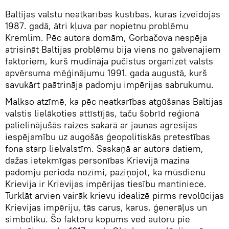
Baltijas valstu neatkarības kustības, kuras izveidojās
1987. gadā, ātri kļuva par nopietnu problēmu
Kremlim. Pēc autora domām, Gorbačova nespēja
atrisināt Baltijas problēmu bija viens no galvenajiem
faktoriem, kurš mudināja pučistus organizēt valsts
apvērsuma mēģinājumu 1991. gada augustā, kurš
savukārt paātrināja padomju impērijas sabrukumu.
Malkso atzīmē, ka pēc neatkarības atgūšanas Baltijas
valstis lielākoties attīstījās, taču šobrīd reģionā
palielinājušās raizes sakarā ar jaunas agresijas
iespējamību uz augošās ģeopolitiskās pretestības
fona starp lielvalstīm. Saskaņā ar autora datiem,
dažas ietekmīgas personības Krievijā mazina
padomju perioda nozīmi, paziņojot, ka mūsdienu
Krievija ir Krievijas impērijas tiesību mantiniece.
Turklāt arvien vairāk krievu idealizē pirms revolūcijas
Krievijas impēriju, tās carus, karus, ģenerāļus un
simboliku. Šo faktoru kopums ved autoru pie