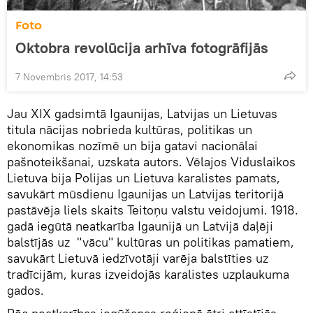
Foto
Oktobra revolūcija arhīva fotogrāfijās
7 Novembris 2017, 14:53
Jau XIX gadsimtā Igaunijas, Latvijas un Lietuvas
titula nācijas nobrieda kultūras, politikas un
ekonomikas nozīmē un bija gatavi nacionālai
pašnoteikšanai, uzskata autors. Vēlajos Viduslaikos
Lietuva bija Polijas un Lietuva karalistes pamats,
savukārt mūsdienu Igaunijas un Latvijas teritorijā
pastāvēja liels skaits Teitoņu valstu veidojumi. 1918.
gadā iegūtā neatkarība Igaunijā un Latvijā daļēji
balstījās uz "vācu" kultūras un politikas pamatiem,
savukārt Lietuvā iedzīvotāji varēja balstīties uz
tradīcijām, kuras izveidojās karalistes uzplaukuma
gados.