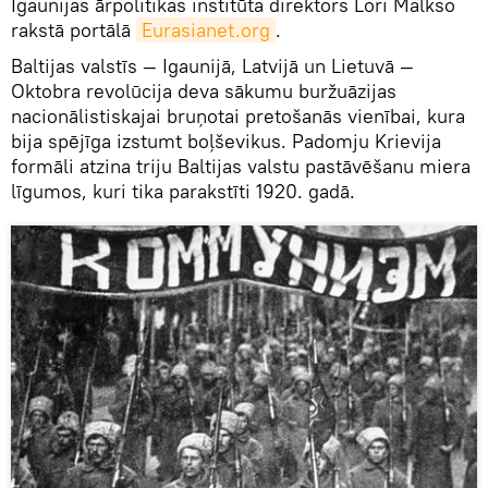
Igaunijas ārpolitikas institūta direktors Lori Malkso
rakstā portālā
Eurasianet.org
.
Baltijas valstīs — Igaunijā, Latvijā un Lietuvā —
Oktobra revolūcija deva sākumu buržuāzijas
nacionālistiskajai bruņotai pretošanās vienībai, kura
bija spējīga izstumt boļševikus. Padomju Krievija
formāli atzina triju Baltijas valstu pastāvēšanu miera
līgumos, kuri tika parakstīti 1920. gadā.