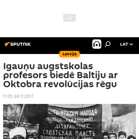
LAT
Latvija
Igauņu augstskolas
profesors biedē Baltiju ar
Oktobra revolūcijas rēgu
11:05 24.11.2017