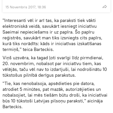
15 Novembris 2017, 18:36
"Interesanti vēl ir arī tas, ka paraksti tiek vākti
elektroniskā veidā, savukārt iesniegt iniciatīvu
Saeimai nepieciešams ir uz papīra. Šo papīru
reģistrēs, savukārt man tiks izsniegts cits papīrs,
kurā tiks norādīts: kāds ir iniciatīvas izskatīšanas
termiņš," teica Barteckis.
Viņš uzsvēra, ka tagad ļoti svarīgi līdz pirmdienai,
20. novembrim, nobalsot par iniciatīvu tiem, kas
vēlējās, taču vēl nav to izdarījuši, lai nodrošinātu 10
tūkstošus pilnībā derīgus parakstus.
"Tie, kas nenobalsoja, apsēdieties pie datora,
atrodiet 5 minūtes, pat mazāk, autorizējieties un
nobalsojiet, lai mēs tiešām būtu droši, ka iniciatīvai
būs 10 tūkstoši Latvijas pilsoņu paraksti," aicināja
Barteckis.