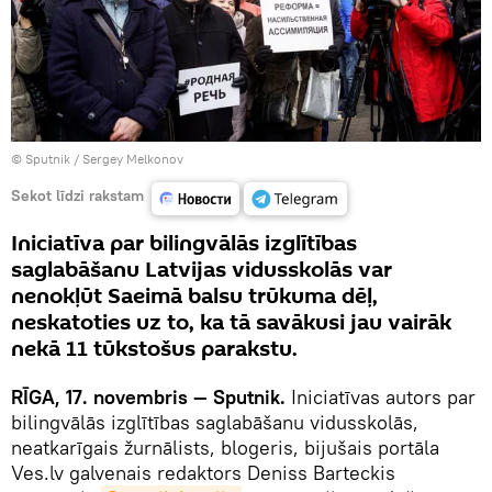
© Sputnik / Sergey Melkonov
Sekot līdzi rakstam
Iniciatīva par bilingvālās izglītības
saglabāšanu Latvijas vidusskolās var
nenokļūt Saeimā balsu trūkuma dēļ,
neskatoties uz to, ka tā savākusi jau vairāk
nekā 11 tūkstošus parakstu.
RĪGA, 17. novembris — Sputnik.
Iniciatīvas autors par
bilingvālās izglītības saglabāšanu vidusskolās,
neatkarīgais žurnālists, blogeris, bijušais portāla
Ves.lv galvenais redaktors Deniss Barteckis