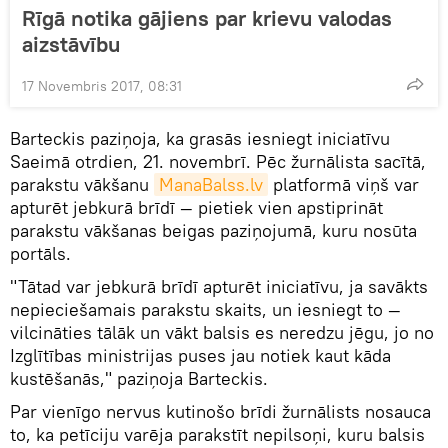
Rīgā notika gājiens par krievu valodas
aizstāvību
17 Novembris 2017, 08:31
Barteckis paziņoja, ka grasās iesniegt iniciatīvu
Saeimā otrdien, 21. novembrī. Pēc žurnālista sacītā,
parakstu vākšanu
ManaBalss.lv
platformā viņš var
apturēt jebkurā brīdī — pietiek vien apstiprināt
parakstu vākšanas beigas paziņojumā, kuru nosūta
portāls.
"Tātad var jebkurā brīdī apturēt iniciatīvu, ja savākts
nepieciešamais parakstu skaits, un iesniegt to —
vilcināties tālāk un vākt balsis es neredzu jēgu, jo no
Izglītības ministrijas puses jau notiek kaut kāda
kustēšanās," paziņoja Barteckis.
Par vienīgo nervus kutinošo brīdi žurnālists nosauca
to, ka petīciju varēja parakstīt nepilsoņi, kuru balsis