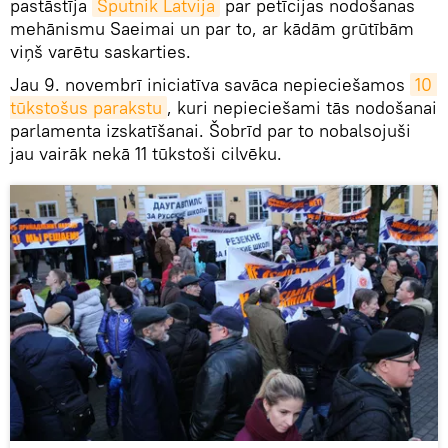
pastāstīja
Sputnik Latvija
par petīcijas nodošanas
mehānismu Saeimai un par to, ar kādām grūtībām
viņš varētu saskarties.
Jau 9. novembrī iniciatīva savāca nepieciešamos
10 
tūkstošus parakstu
, kuri nepieciešami tās nodošanai
parlamenta izskatīšanai. Šobrīd par to nobalsojuši
jau vairāk nekā 11 tūkstoši cilvēku.