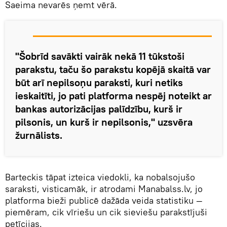
Saeima nevarēs ņemt vērā.
"Šobrīd savākti vairāk nekā 11 tūkstoši
parakstu, taču šo parakstu kopējā skaitā var
būt arī nepilsoņu paraksti, kuri netiks
ieskaitīti, jo pati platforma nespēj noteikt ar
bankas autorizācijas palīdzību, kurš ir
pilsonis, un kurš ir nepilsonis," uzsvēra
žurnālists.
Barteckis tāpat izteica viedokli, ka nobalsojušo
saraksti, visticamāk, ir atrodami Manabalss.lv, jo
platforma bieži publicē dažāda veida statistiku —
piemēram, cik vīriešu un cik sieviešu parakstījuši
petīcijas.