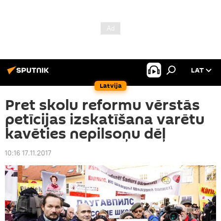
LAT
Latvija
Pret skolu reformu vērstās
petīcijas izskatīšana varētu
kavēties nepilsoņu dēļ
10:16 17.11.2017