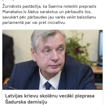
Žurnālists pastāstīja, ka Saeima noteikti pieprasīs
Manabalss.lv šādus sarakstus un pārbaudīs tos,
savukārt pēc pārbaudes jau varēs veikt balsošanu
parlamentā par vai pret iniciatīvu.
Latvijas krievu skolēnu vecāki pieprasa
Šadurska demisiju