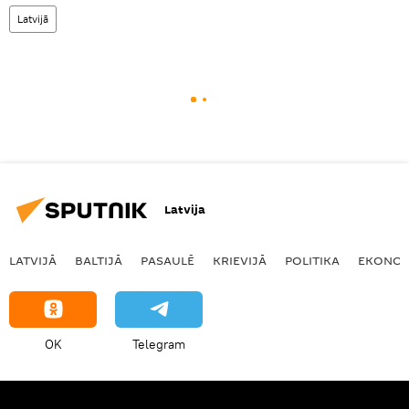
Latvijā
Latvija
LATVIJĀ
BALTIJĀ
PASAULĒ
KRIEVIJĀ
POLITIKA
EKONOM
OK
Telegram