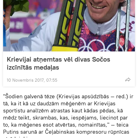
Krievijai atņemtas vēl divas Sočos
izcīnītās medaļas
10 Novembris 2017, 07:55
"Šodien galvenā tēze (Krievijas apsūdzībās — red.) ir
tā, ka it kā uz daudzām mēģenēm ar Krievijas
sportistu analīzēm atrastas kaut kādas pēdas, kā
mēdz teikt, skrambas, kas, iespējams, liecinot par
to, ka mēģenes esot atvērtas, nomainītas," — teica
Putins sarunā ar Čeļabinskas kompresoru rūpnīcas