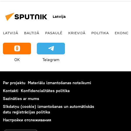
Latvija
LATVIJĀ
BALTIJĀ
PASAULĒ
KRIEVIJĀ
POLITIKA
EKONOM
OK
Telegram
Par projektu
Materiālu izmantošanas noteikumi
Kontakti
Konfidencialitātes politika
Sazināties ar mums
Sīkdatņu (cookie) izmantošanas un automātiskās
datu reģistrācijas politika
Настройки отслеживания