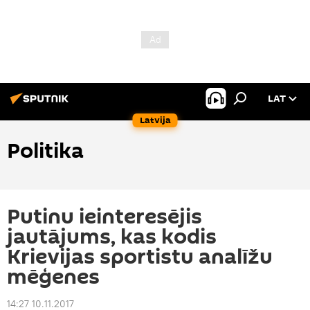
LAT
Latvija
Politika
Putinu ieinteresējis
jautājums, kas kodis
Krievijas sportistu analīžu
mēģenes
14:27 10.11.2017