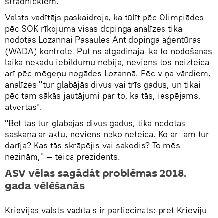
strādniekiem.
Valsts vadītājs paskaidroja, ka tūlīt pēc Olimpiādes
pēc SOK rīkojuma visas dopinga analīzes tika
nodotas Lozannai Pasaules Antidopinga aģentūras
(WADA) kontrolē. Putins atgādināja, ka to nodošanas
laikā nekādu iebildumu nebija, neviens tos neizteica
arī pēc mēgeņu nogādes Lozannā. Pēc viņa vārdiem,
analīzes "tur glabājās divus vai trīs gadus, un tikai
pēc tam sākās jautājumi par to, ka tās, iespējams,
atvērtas".
"Bet tās tur glabājās divus gadus, tika nodotas
saskaņā ar aktu, neviens neko neteica. Ko ar tām tur
darīja? Kas tās skrāpējis vai sakodis? To mēs
nezinām," — teica prezidents.
ASV vēlas sagādāt problēmas 2018.
gada vēlēšanās
Krievijas valsts vadītājs ir pārliecināts: pret Krieviju