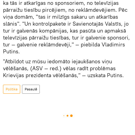
ka tās ir atkarīgas no sponsoriem, no televīzijas
pārraižu tiesību pircējiem, no reklāmdevējiem. Pēc
viņa domām, "tas ir milzīgs sakaru un atkarības
slānis". "Un kontrolpakete ir Savienotajās Valstīs, jo
tur ir galvenās kompānijas, kas pasūta un apmaksā
televīzijas pārraižu tiesības, tur ir galvenie sponsori,
tur — galvenie reklāmdevēji," — piebilda Vladimirs
Putins.
"Atbildot uz mūsu iedomāto iejaukšanos viņu
vēlēšanās, (ASV — red.) vēlas radīt problēmas
Krievijas prezidenta vēlēšanās," — uzskata Putins.
Politika
Pasaulē