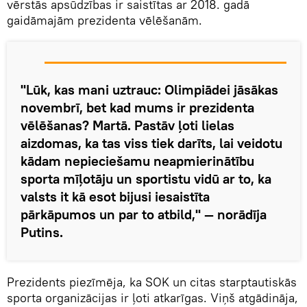
vērstās apsūdzības ir saistītas ar 2018. gadā
gaidāmajām prezidenta vēlēšanām.
"Lūk, kas mani uztrauc: Olimpiādei jāsākas
novembrī, bet kad mums ir prezidenta
vēlēšanas? Martā. Pastāv ļoti lielas
aizdomas, ka tas viss tiek darīts, lai veidotu
kādam nepieciešamu neapmierinātību
sporta mīļotāju un sportistu vidū ar to, ka
valsts it kā esot bijusi iesaistīta
pārkāpumos un par to atbild," — norādīja
Putins.
Prezidents piezīmēja, ka SOK un citas starptautiskās
sporta organizācijas ir ļoti atkarīgas. Viņš atgādināja,