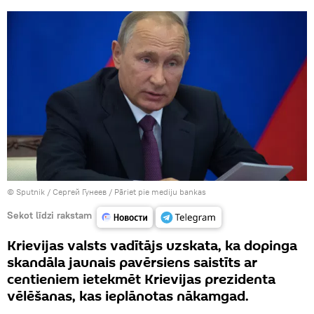
© Sputnik / Сергей Гунеев
/
Pāriet pie mediju bankas
Sekot līdzi rakstam
Krievijas valsts vadītājs uzskata, ka dopinga
skandāla jaunais pavērsiens saistīts ar
centieniem ietekmēt Krievijas prezidenta
vēlēšanas, kas ieplānotas nākamgad.