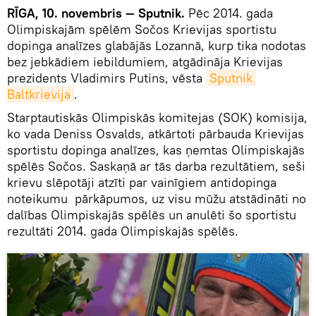
RĪGA
,
10.
novembris
— Sputnik.
Pēc 2014. gada
Olimpiskajām spēlēm Sočos Krievijas sportistu
dopinga analīzes glabājās Lozannā, kurp tika nodotas
bez jebkādiem iebildumiem, atgādināja Krievijas
prezidents Vladimirs Putins, vēsta
Sputnik 
Baltkrievija
.
Starptautiskās Olimpiskās komitejas (SOK) komisija,
ko vada Deniss Osvalds, atkārtoti pārbauda Krievijas
sportistu dopinga analīzes, kas ņemtas Olimpiskajās
spēlēs Sočos. Saskaņā ar tās darba rezultātiem, seši
krievu slēpotāji atzīti par vainīgiem antidopinga
noteikumu pārkāpumos, uz visu mūžu atstādināti no
dalības Olimpiskajās spēlēs un anulēti šo sportistu
rezultāti 2014. gada Olimpiskajās spēlēs.