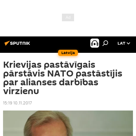
LAT
Latvija
Krievijas pastāvīgais
pārstāvis NATO pastāstījis
par alianses darbības
virzienu
15:19 10.11.2017