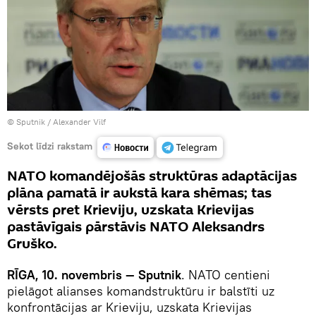
© Sputnik / Alexander Vilf
Sekot līdzi rakstam
NATO komandējošās struktūras adaptācijas
plāna pamatā ir aukstā kara shēmas; tas
vērsts pret Krieviju, uzskata Krievijas
pastāvīgais pārstāvis NATO Aleksandrs
Gruško.
RĪGA
, 10
.
novembris
— Sputnik
. NATO centieni
pielāgot alianses komandstruktūru ir balstīti uz
konfrontācijas ar Krieviju, uzskata Krievijas