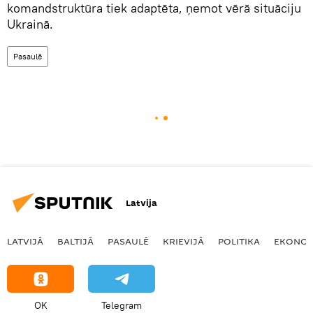
komandstruktūra tiek adaptēta, ņemot vērā situāciju
Ukrainā.
Pasaulē
Latvija
LATVIJĀ
BALTIJĀ
PASAULĒ
KRIEVIJĀ
POLITIKA
EKONOM
OK
Telegram