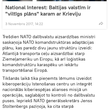
National Interest: Baltijas valstīm ir
"viltīgs plāns" karam ar Krieviju
3 Novembris 2017, 14:22
Trešdien NATO dalībvalstu aizsardzības ministri
saskaņoja NATO komandstruktūras adaptācijas
plānu, kas paredz divu jaunu struktūru izveidi:
Atlantijā transporta ceļu aizsardzībai starp
Ziemeļameriku un Eiropu, kā arī loģistikas
komandstruktūru karaspēku un iekārtu
transportēšanai Eiropā.
Tikšanās laikā tika pieņemts lēmums izveidot
kiberoperāciju īstenošanas centru un integrēt
nacionālās kiberiespējas alianses misijā un
operācijās, saglabājot to kontroli no dalībvalstu
puses. Iepriekš NATO ģenerālsekretārs Jenss
Stoltenbergs paziņoja, ka cita starpā