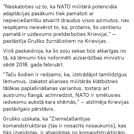
"Neskatoties uz to, ka NATO militārā potenciāla
adaptācijas pasākumi tiek pamatoti ar
nepieciešamību atvairīt draudus visos azimutos, nav
iespējams neievērot to, ka, protams, šo centienu
pamatā ir uzdevums pretdarboties Krievijai," —
pastāstīja Gruško žurnālistiem no Krievijas.
Viņš paskaidroja, ka šo soļu sekas būs atkarīgas no
tā, kā lēmumi tiks noformēti aizsardzības ministru
sēdē 2018. gada februārī.
"Taču šodien ir redzams, ka, izstrādājot tamlīdzīgus
lēmumus, izakatot alianses militārās klātbūtnes
tālākas paplašināšanas variantus, tostarp arī
austrumu flangā, acīmredzot, NATO ir smēlusies
iedvesmu aukstā kara shēmās," — atzīmēja Krievijas
pastāvīgais pārstāvis.
Gruško uzskata, ka "Ziemeļatlantijas
komandstruktūras (tas ir nosacīts nosaukums), kas
tiks izveidotas, ir atveidotas no komandstruktūrām,