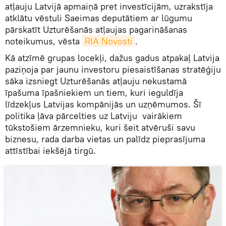
atļauju Latvijā apmaiņā pret investīcijām, uzrakstīja
atklātu vēstuli Saeimas deputātiem ar lūgumu
pārskatīt Uzturēšanās atļaujas pagarināšanas
noteikumus, vēsta
RIA Novosti
.
Kā atzīmē grupas locekļi, dažus gadus atpakaļ Latvija
paziņoja par jaunu investoru piesaistīšanas stratēģiju
sāka izsniegt Uzturēšanās atļauju nekustamā
īpašuma īpašniekiem un tiem, kuri ieguldīja
līdzekļus Latvijas kompānijās un uzņēmumos. Šī
politika ļāva pārcelties uz Latviju vairākiem
tūkstošiem ārzemnieku, kuri šeit atvēruši savu
biznesu, rada darba vietas un palīdz pieprasījuma
attīstībai iekšējā tirgū.