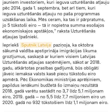
jauniem investoriem, kuri ieguva uzturēšanās atļauju
pēc 2014. gada 1. septembra, bet arī tiem, kuri
ieguva uzturēšanās atļauju no paša programmas
uzsākšanas laika. Mēs ceram, ka tas ir pārpratums,
jo 5 tūkstoši eiro — tā ir nopietna summa esošajos
ekonomiskajos apstākļos," raksta Uzturēšanās
atļaujas īpašnieki.
Iepriekš
Sputnik Latvija
paziņoja, ka oktobra
sākumā valdība apstiprināja imigrācijas likuma
grozījumus, saskaņā ar kuriem visiem Latvijas
Uzturēšanās atļaujas saņēmējiem, sākot ar 2018.
gadu, atkārtotas prasības gadījumā, būs obligāti
jāveic iemaksa valsts kasē piecu tūkstošu eiro
apmērā. Pēc Ekonomikas ministrijas aprēķiniem,
papildus ienākumi budžetā šo izmaiņu rezultātā
2018. gadā varētu sastādīt no 3,7 līdz 5,1 miljonam
eiro, 2019. gadā — no 5,5 līdz 7,7 miljoniem eiro un
2020. gadā no 932 tūkstošiem līdz 1,1 miljonam eiro.