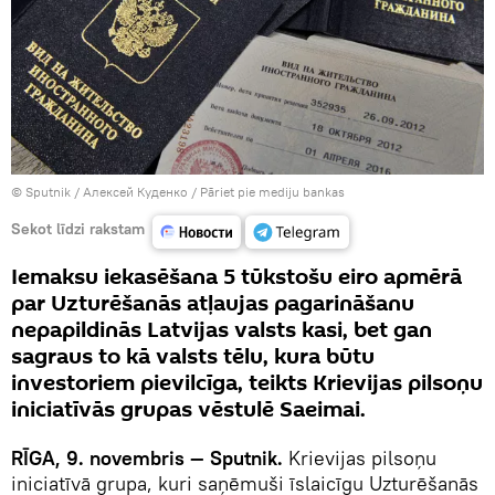
© Sputnik / Алексей Куденко
/
Pāriet pie mediju bankas
Sekot līdzi rakstam
Iemaksu iekasēšana 5 tūkstošu eiro apmērā
par Uzturēšanās atļaujas pagarināšanu
nepapildinās Latvijas valsts kasi, bet gan
sagraus to kā valsts tēlu, kura būtu
investoriem pievilcīga, teikts Krievijas pilsoņu
iniciatīvās grupas vēstulē Saeimai.
RĪGA, 9. novembris — Sputnik.
Krievijas pilsoņu
iniciatīvā grupa, kuri saņēmuši īslaicīgu Uzturēšanās