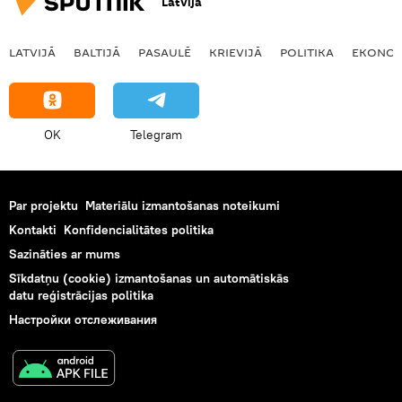
Latvija
LATVIJĀ
BALTIJĀ
PASAULĒ
KRIEVIJĀ
POLITIKA
EKONOM
OK
Telegram
Par projektu
Materiālu izmantošanas noteikumi
Kontakti
Konfidencialitātes politika
Sazināties ar mums
Sīkdatņu (cookie) izmantošanas un automātiskās
datu reģistrācijas politika
Настройки отслеживания