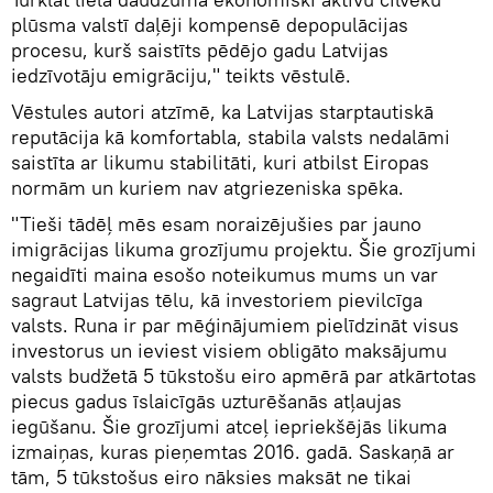
plūsma valstī daļēji kompensē depopulācijas
procesu, kurš saistīts pēdējo gadu Latvijas
iedzīvotāju emigrāciju," teikts vēstulē.
Vēstules autori atzīmē, ka Latvijas starptautiskā
reputācija kā komfortabla, stabila valsts nedalāmi
saistīta ar likumu stabilitāti, kuri atbilst Eiropas
normām un kuriem nav atgriezeniska spēka.
"Tieši tādēļ mēs esam noraizējušies par jauno
imigrācijas likuma grozījumu projektu. Šie grozījumi
negaidīti maina esošo noteikumus mums un var
sagraut Latvijas tēlu, kā investoriem pievilcīga
valsts. Runa ir par mēģinājumiem pielīdzināt visus
investorus un ieviest visiem obligāto maksājumu
valsts budžetā 5 tūkstošu eiro apmērā par atkārtotas
piecus gadus īslaicīgās uzturēšanās atļaujas
iegūšanu. Šie grozījumi atceļ iepriekšējās likuma
izmaiņas, kuras pieņemtas 2016. gadā. Saskaņā ar
tām, 5 tūkstošus eiro nāksies maksāt ne tikai