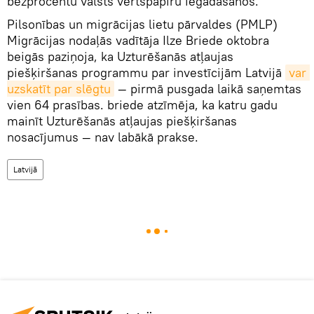
bezprocentu valsts vērtspapīru iegādāšanos.
Pilsonības un migrācijas lietu pārvaldes (PMLP)
Migrācijas nodaļās vadītāja Ilze Briede oktobra
beigās paziņoja, ka Uzturēšanās atļaujas
piešķiršanas programmu par investīcijām Latvijā
var 
uzskatīt par slēgtu
— pirmā pusgada laikā saņemtas
vien 64 prasības. briede atzīmēja, ka katru gadu
mainīt Uzturēšanās atļaujas piešķiršanas
nosacījumus — nav labākā prakse.
Latvijā