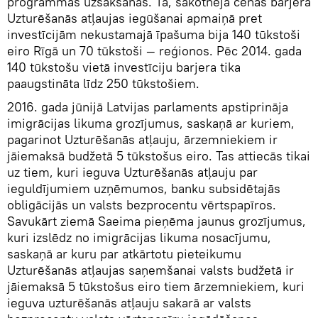
programmas uzsākšanas. Tā, sākotnējā cenas barjera
Uzturēšanās atļaujas iegūšanai apmaiņā pret
investīcijām nekustamajā īpašuma bija 140 tūkstoši
eiro Rīgā un 70 tūkstoši — reģionos. Pēc 2014. gada
140 tūkstošu vietā investīciju barjera tika
paaugstināta līdz 250 tūkstošiem.
2016. gada jūnijā Latvijas parlaments apstiprināja
imigrācijas likuma grozījumus, saskaņā ar kuriem,
pagarinot Uzturēšanās atļauju, ārzemniekiem ir
jāiemaksā budžetā 5 tūkstošus eiro. Tas attiecās tikai
uz tiem, kuri ieguva Uzturēšanās atļauju par
ieguldījumiem uzņēmumos, banku subsidētajās
obligācijās un valsts bezprocentu vērtspapīros.
Savukārt ziemā Saeima pieņēma jaunus grozījumus,
kuri izslēdz no imigrācijas likuma nosacījumu,
saskaņā ar kuru par atkārtotu pieteikumu
Uzturēšanās atļaujas saņemšanai valsts budžetā ir
jāiemaksā 5 tūkstošus eiro tiem ārzemniekiem, kuri
ieguva uzturēšanās atļauju sakarā ar valsts