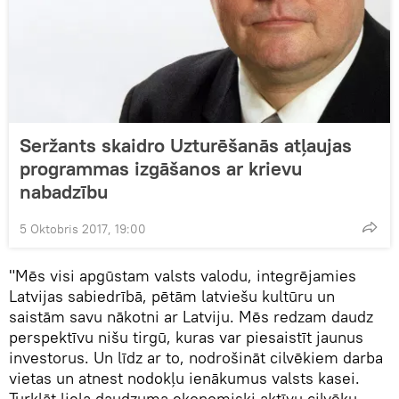
Seržants skaidro Uzturēšanās atļaujas
programmas izgāšanos ar krievu
nabadzību
5 Oktobris 2017, 19:00
"Mēs visi apgūstam valsts valodu, integrējamies
Latvijas sabiedrībā, pētām latviešu kultūru un
saistām savu nākotni ar Latviju. Mēs redzam daudz
perspektīvu nišu tirgū, kuras var piesaistīt jaunus
investorus. Un līdz ar to, nodrošināt cilvēkiem darba
vietas un atnest nodokļu ienākumus valsts kasei.
Turklāt liela daudzuma ekonomiski aktīvu cilvēku