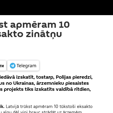
kst apmēram 10
sakto zinātņu
dāvā izskatīt, tostarp, Polijas pieredzi,
tus no Ukrainas, ārzemnieku piesaistes
projekts tiks izskatīts valdībā rītdien,
ik.
Latvijā trūkst apmēram 10 tūkstoši eksakto
āku algu dēļ viņi brauc strādāt uz ārzemēm,