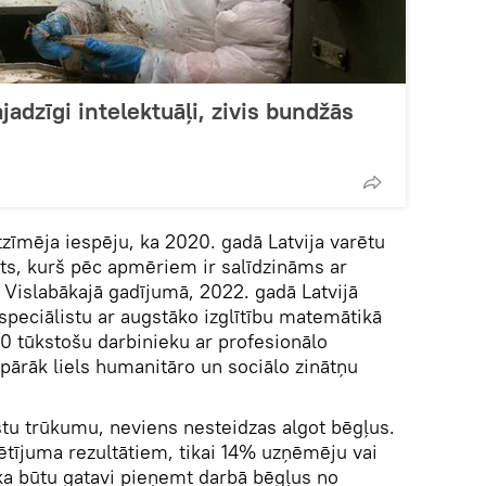
ajadzīgi intelektuāļi, zivis bundžās
zīmēja iespēju, ka 2020. gadā Latvija varētu
īts, kurš pēc apmēriem ir salīdzināms ar
. Vislabākajā gadījumā, 2022. gadā Latvijā
peciālistu ar augstāko izglītību matemātikā
30 tūkstošu darbinieku ar profesionālo
s pārāk liels humanitāro un sociālo zinātņu
stu trūkumu, neviens nesteidzas algot bēgļus.
ētījuma rezultātiem, tikai 14% uzņēmēju vai
ka būtu gatavi pieņemt darbā bēgļus no