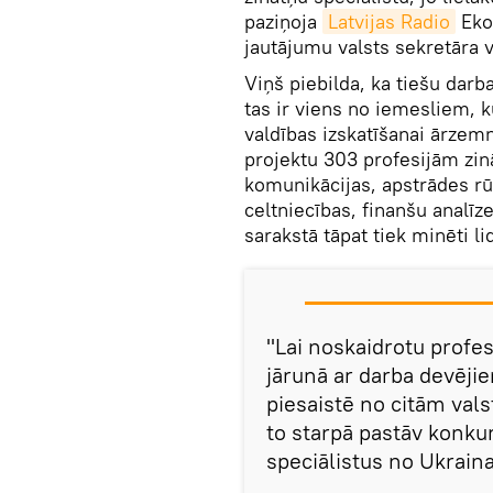
paziņoja
Latvijas Radio
Eko
jautājumu valsts sekretāra 
Viņš piebilda, ka tiešu darb
tas ir viens no iemesliem, 
valdības izskatīšanai ārzem
projektu 303 profesijām zin
komunikācijas, apstrādes rū
celtniecības, finanšu analī
sarakstā tāpat tiek minēti li
"Lai noskaidrotu profesi
jārunā ar darba devējie
piesaistē no citām vals
to starpā pastāv konku
speciālistus no Ukraina