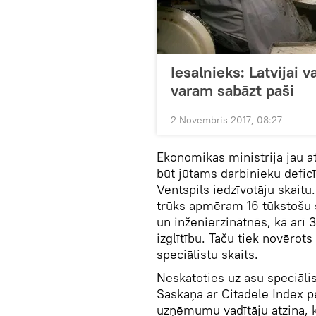
Iesalnieks: Latvijai v
varam sabāzt paši
2 Novembris 2017, 08:27
Ekonomikas ministrijā jau at
būt jūtams darbinieku defic
Ventspils iedzīvotāju skaitu
trūks apmēram 16 tūkstošu s
un inženierzinātnēs, kā arī 
izglītību. Taču tiek novērot
speciālistu skaits.
Neskatoties uz asu speciāli
Saskaņā ar Citadele Index p
uzņēmumu vadītāju atzina, 