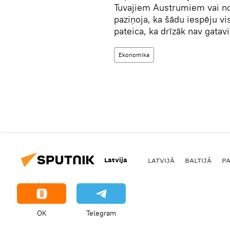
Tuvajiem Austrumiem vai no
paziņoja, ka šādu iespēju v
pateica, ka drīzāk nav gatavi
Ekonomika
Latvija
LATVIJĀ
BALTIJĀ
P
OK
Telegram