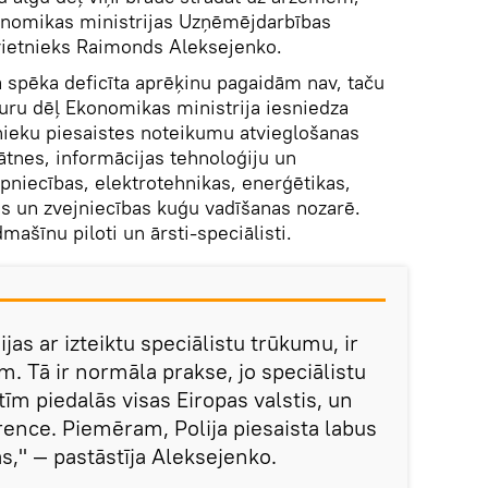
nomikas ministrijas Uzņēmējdarbības
vietnieks Raimonds Aleksejenko.
a spēka deficīta aprēķinu pagaidām nav, taču
kuru dēļ Ekonomikas ministrija iesniedza
nieku piesaistes noteikumu atvieglošanas
ātnes, informācijas tehnoloģiju un
pniecības, elektrotehnikas, enerģētikas,
zes un zvejniecības kuģu vadīšanas nozarē.
dmašīnu piloti un ārsti-speciālisti.
jas ar izteiktu speciālistu trūkumu, ir
m. Tā ir normāla prakse, jo speciālistu
tīm piedalās visas Eiropas valstis, un
rence. Piemēram, Polija piesaista labus
s," — pastāstīja Aleksejenko.