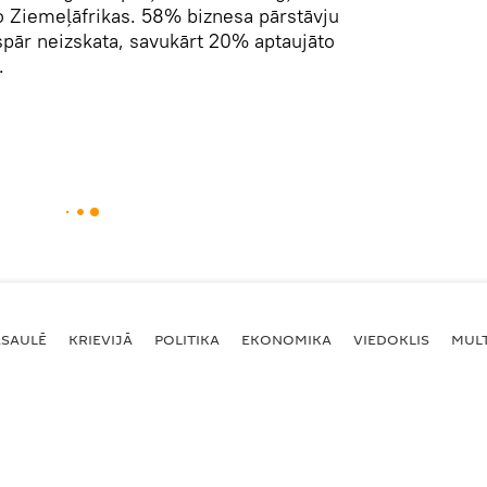
 Ziemeļāfrikas. 58% biznesa pārstāvju
ispār neizskata, savukārt 20% aptaujāto
.
ASAULĒ
KRIEVIJĀ
POLITIKA
EKONOMIKA
VIEDOKLIS
MULT