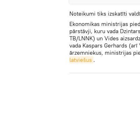
Noteikumi tiks izskatīti val
Ekonomikas ministrijas pied
pārstāvji, kuru vada Dzinta
TB/LNNK) un Vides aizsardzī
vada Kaspars Gerhards (arī V
ārzemniekus, ministrijas p
latviešus
.