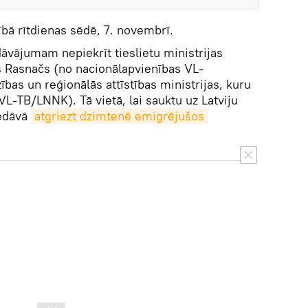
dībā rītdienas sēdē, 7. novembrī.
āvājumam nepiekrīt tieslietu ministrijas
rs Rasnačs (no nacionālapvienības VL-
bas un reģionālās attīstības ministrijas, kuru
L-TB/LNNK). Tā vietā, lai sauktu uz Latviju
iedāvā
atgriezt dzimtenē emigrējušos 