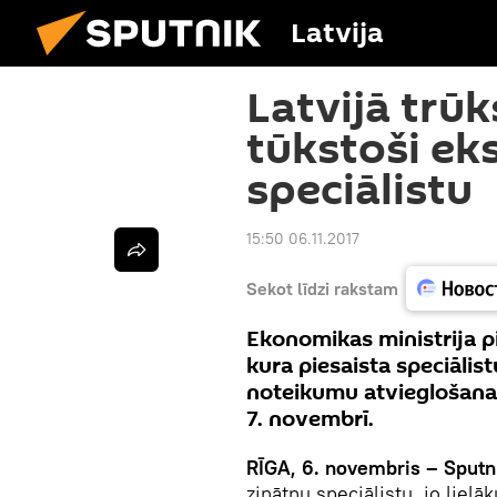
Latvija
Latvijā trū
tūkstoši ek
speciālistu
15:50 06.11.2017
Sekot līdzi rakstam
Ekonomikas ministrija pie
kura piesaista speciālis
noteikumu atvieglošanas 
7. novembrī.
RĪGA, 6. novembris – Sputn
zinātņu speciālistu, jo liel