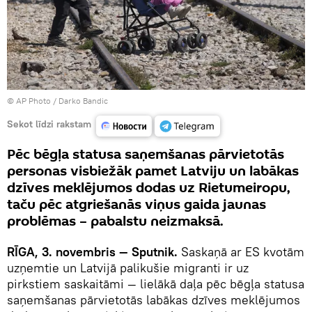
© AP Photo / Darko Bandic
Sekot līdzi rakstam
Pēc bēgļa statusa saņemšanas pārvietotās
personas visbiežāk pamet Latviju un labākas
dzīves meklējumos dodas uz Rietumeiropu,
taču pēc atgriešanās viņus gaida jaunas
problēmas – pabalstu neizmaksā.
RĪGA, 3. novembris — Sputnik.
Saskaņā ar ES kvotām
uzņemtie un Latvijā palikušie migranti ir uz
pirkstiem saskaitāmi — lielākā daļa pēc bēgļa statusa
saņemšanas pārvietotās labākas dzīves meklējumos