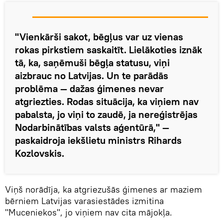
"Vienkārši sakot, bēgļus var uz vienas
rokas pirkstiem saskaitīt. Lielākoties iznāk
tā, ka, saņēmuši bēgļa statusu, viņi
aizbrauc no Latvijas. Un te parādās
problēma — dažas ģimenes nevar
atgriezties. Rodas situācija, ka viņiem nav
pabalsta, jo viņi to zaudē, ja nereģistrējas
Nodarbinātības valsts aģentūrā," —
paskaidroja iekšlietu ministrs Rihards
Kozlovskis.
Viņš norādīja, ka atgriezušās ģimenes ar maziem
bērniem Latvijas varasiestādes izmitina
"Muceniekos", jo viņiem nav cita mājokļa.