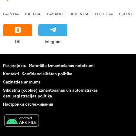
LATVIJĀ
BALTIJĀ
PASAULĒ
KRIEVIJĀ
POLITIKA
EKONOM
OK
Telegram
Par projektu
Materiālu izmantošanas noteikumi
Kontakti
Konfidencialitātes politika
Sazināties ar mums
Sīkdatņu (cookie) izmantošanas un automātiskās
datu reģistrācijas politika
Настройки отслеживания