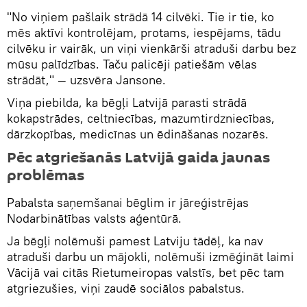
"No viņiem pašlaik strādā 14 cilvēki. Tie ir tie, ko
mēs aktīvi kontrolējam, protams, iespējams, tādu
cilvēku ir vairāk, un viņi vienkārši atraduši darbu bez
mūsu palīdzības. Taču palicēji patiešām vēlas
strādāt," — uzsvēra Jansone.
Viņa piebilda, ka bēgļi Latvijā parasti strādā
kokapstrādes, celtniecības, mazumtirdzniecības,
dārzkopības, medicīnas un ēdināšanas nozarēs.
Pēc atgriešanās Latvijā gaida jaunas
problēmas
Pabalsta saņemšanai bēglim ir jāreģistrējas
Nodarbinātības valsts aģentūrā.
Ja bēgļi nolēmuši pamest Latviju tādēļ, ka nav
atraduši darbu un mājokli, nolēmuši izmēģināt laimi
Vācijā vai citās Rietumeiropas valstīs, bet pēc tam
atgriezušies, viņi zaudē sociālos pabalstus.