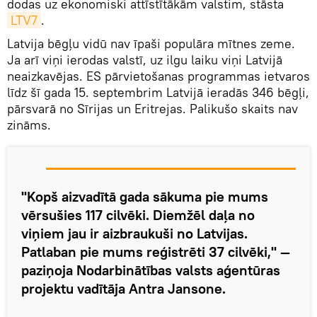
dodas uz ekonomiski attīstītākām valstim, stāsta
LTV7
.
Latvija bēgļu vidū nav īpaši populāra mītnes zeme.
Ja arī viņi ierodas valstī, uz ilgu laiku viņi Latvijā
neaizkavējas. ES pārvietošanas programmas ietvaros
līdz šī gada 15. septembrim Latvijā ieradās 346 bēgļi,
pārsvarā no Sīrijas un Eritrejas. Palikušo skaits nav
zināms.
"Kopš aizvadītā gada sākuma pie mums
vērsušies 117 cilvēki. Diemžēl daļa no
viņiem jau ir aizbraukuši no Latvijas.
Patlaban pie mums reģistrēti 37 cilvēki," —
paziņoja Nodarbinātības valsts aģentūras
projektu vadītāja Antra Jansone.