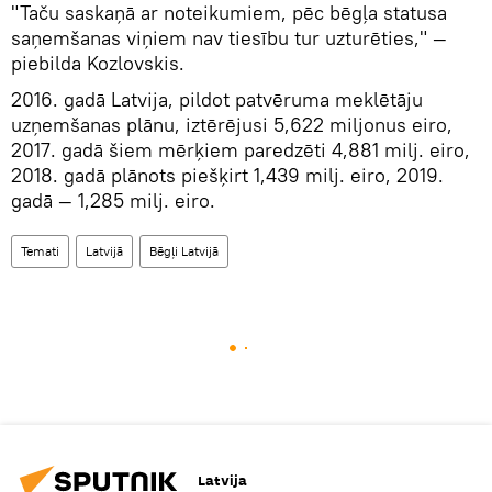
"Taču saskaņā ar noteikumiem, pēc bēgļa statusa
saņemšanas viņiem nav tiesību tur uzturēties," —
piebilda Kozlovskis.
2016. gadā Latvija, pildot patvēruma meklētāju
uzņemšanas plānu, iztērējusi 5,622 miljonus eiro,
2017. gadā šiem mērķiem paredzēti 4,881 milj. eiro,
2018. gadā plānots piešķirt 1,439 milj. eiro, 2019.
gadā — 1,285 milj. eiro.
Temati
Latvijā
Bēgļi Latvijā
Latvija