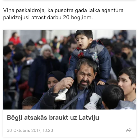
Viņa paskaidroja, ka pusotra gada laikā aģentūra
palīdzējusi atrast darbu 20 bēgļiem.
Bēgļi atsakās braukt uz Latviju
30 Oktobris 2017, 13:23