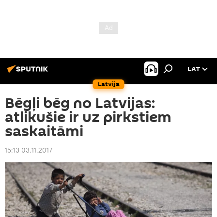
LAT
Latvija
Bēgļi bēg no Latvijas:
atlikušie ir uz pirkstiem
saskaitāmi
15:13 03.11.2017