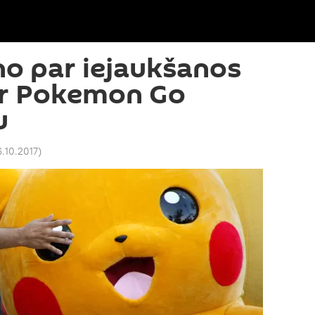
ino par iejaukšanos
ar Pokemon Go
u
6.10.2017
)