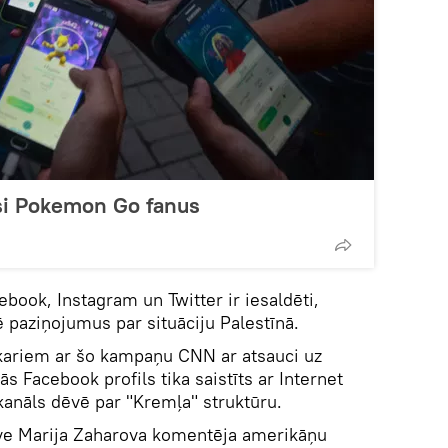
si Pokemon Go fanus
book, Instagram un Twitter ir iesaldēti,
ē paziņojumus par situāciju Palestīnā.
akariem ar šo kampaņu CNN ar atsauci uz
ās Facebook profils tika saistīts ar Internet
anāls dēvē par "Kremļa" struktūru.
tāve Marija Zaharova komentēja amerikāņu