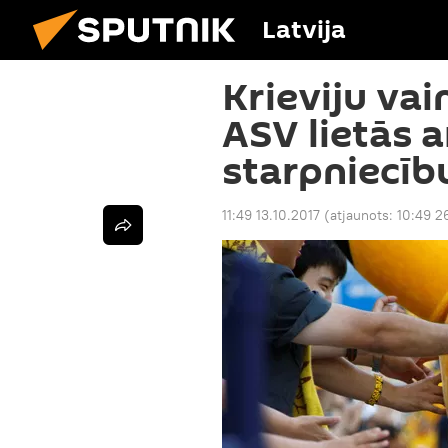
Latvija
Krieviju va
ASV lietās 
starpniecīb
11:49 13.10.2017
(atjaunots:
10:49 2