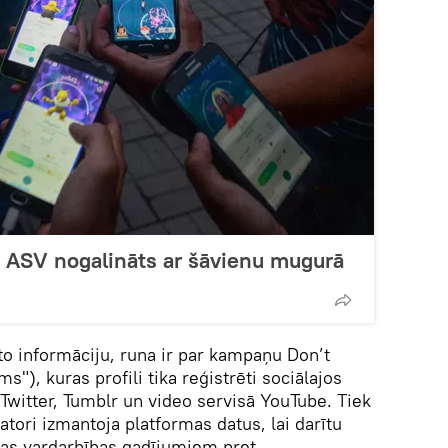
ASV nogalināts ar šāvienu mugurā
to informāciju, runa ir par kampaņu Don’t
"), kuras profili tika reģistrēti sociālajos
Twitter, Tumblr un video servisā YouTube. Tiek
tori izmantoja platformas datus, lai darītu
jas vardarbības gadījumiem pret