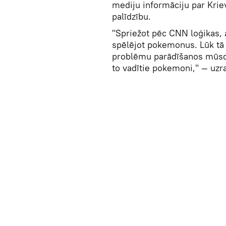
mediju informāciju par Krie
palīdzību.
"Spriežot pēc CNN loģikas, 
spēlējot pokemonus. Lūk tā 
problēmu parādīšanos mūsdi
to vadītie pokemoni," — uzr