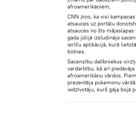
afroamerikāņiem.
CNN ziņo, ka visi kampaņas 
atsauces uz portālu donotsho
atsauces no šīs mājaslapas v
gada jūlijā izsludināja sac
ierīču aplikācijā, kurā lietot
būtnes.
Sacensību dalībniekus virzīj
vardarbību, kā arī piedāvā
afroamerikāņu vārdos. Piemē
prezentēja pokemonu vārdā 
iedzīvotāju, kurš gāja bojā p