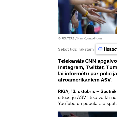
©
REUTERS
/ Kim Kyung-Hoon
Sekot līdzi rakstam
Telekanāls CNN apgalvo,
Instagram, Twitter, Tum
lai informētu par polici
afroamerikāņiem ASV.
RĪGA, 13. oktobris – Sputnik
situāciju ASV" tika veikti ne 
YouTube un populārajā spēl