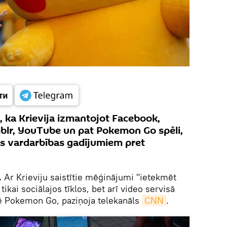
 ka Krievija izmantojot Facebook,
blr, YouTube un pat Pokemon Go spēli,
jas vardarbības gadījumiem pret
.
Ar Krieviju saistītie mēģinājumi "ietekmēt
tikai sociālajos tīklos, bet arī video servisā
ē Pokemon Go, paziņoja telekanāls
CNN
.