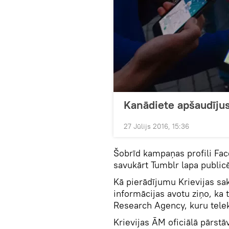
Kanādiete apšaudīju
27 Jūlijs 2016, 15:36
Šobrīd kampaņas profili Face
savukārt Tumblr lapa public
Kā pierādījumu Krievijas s
informācijas avotu ziņo, ka t
Research Agency, kuru telek
Krievijas ĀM oficiālā pārs