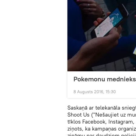
Pokemonu mednieks 
8 Augusts 2016, 15:30
Saskaņā ar telekanāla snieg
Shoot Us ("Nešaujiet uz mums
tīklos Facebook, Instagram, 
ziņots, ka kampaņas organiza
zināmu par daudziem polici