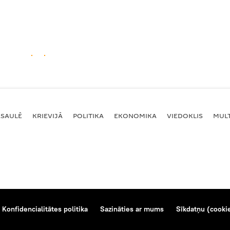
ASAULĒ
KRIEVIJĀ
POLITIKA
EKONOMIKA
VIEDOKLIS
MULT
Konfidencialitātes politika
Sazināties ar mums
Sīkdatņu (cookie