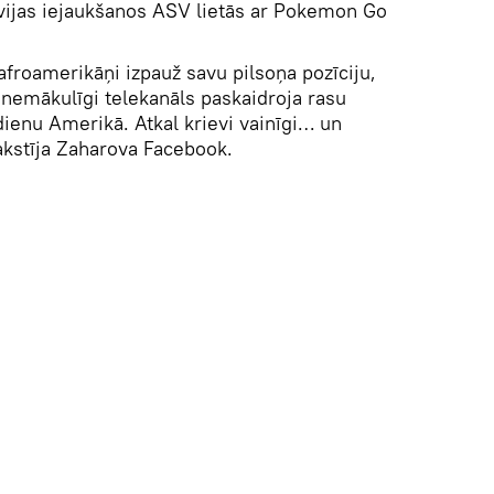
vijas iejaukšanos ASV lietās ar Pokemon Go
afroamerikāņi izpauž savu pilsoņa pozīciju,
nemākulīgi telekanāls paskaidroja rasu
enu Amerikā. Atkal krievi vainīgi… un
akstīja Zaharova Facebook.