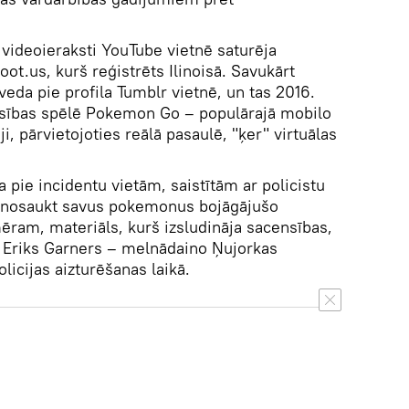
videoieraksti YouTube vietnē saturēja
ot.us, kurš reģistrēts Ilinoisā. Savukārt
eda pie profila Tumblr vietnē, un tas 2016.
ensības spēlē Pokemon Go – populārajā mobilo
āji, pārvietojoties reālā pasaulē, "ķer" virtuālas
a pie incidentu vietām, saistītām ar policistu
ja nosaukt savus pokemonus bojāgājušo
ram, materiāls, kurš izsludināja sacensības,
Eriks Garners – melnādaino Ņujorkas
olicijas aizturēšanas laikā.