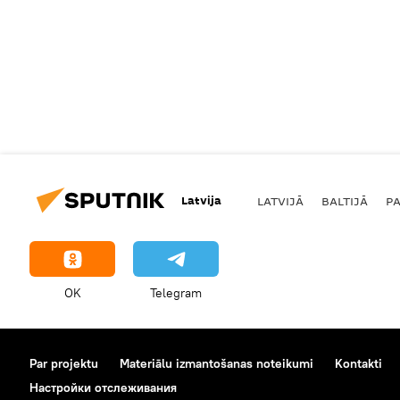
Latvija
LATVIJĀ
BALTIJĀ
P
OK
Telegram
Par projektu
Materiālu izmantošanas noteikumi
Kontakti
Настройки отслеживания