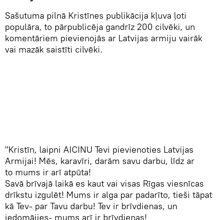
Sašutuma pilnā Kristīnes publikācija kļuva ļoti
populāra, to pārpublicēja gandrīz 200 cilvēki, un
komentāriem pievienojās ar Latvijas armiju vairāk
vai mazāk saistīti cilvēki.
"Kristīn, laipni AICINU Tevi pievienoties Latvijas
Armijai! Mēs, karavīri, darām savu darbu, līdz ar
to mums ir arī atpūta!
Savā brīvajā laikā es kaut vai visas Rīgas viesnīcas
drīkstu izgulēt! Mums ir alga par padarīto, tieši tāpat
kā Tev- par Tavu darbu! Tev ir brīvdienas, un
iedomājies- mums arī ir brīvdienas!