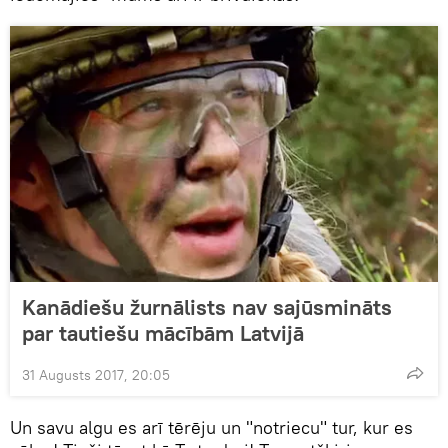
Kanādiešu žurnālists nav sajūsmināts
par tautiešu mācībām Latvijā
31 Augusts 2017, 20:05
Un savu algu es arī tērēju un "notriecu" tur, kur es