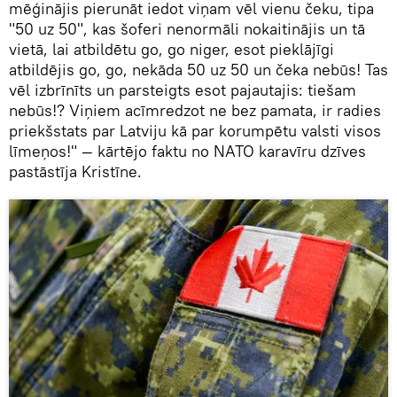
mēģinājis pierunāt iedot viņam vēl vienu čeku, tipa
"50 uz 50", kas šoferi nenormāli nokaitinājis un tā
vietā, lai atbildētu go, go niger, esot pieklājīgi
atbildējis go, go, nekāda 50 uz 50 un čeka nebūs! Tas
vēl izbrīnīts un parsteigts esot pajautajis: tiešam
nebūs!? Viņiem acīmredzot ne bez pamata, ir radies
priekšstats par Latviju kā par korumpētu valsti visos
līmeņos!" — kārtējo faktu no NATO karavīru dzīves
pastāstīja Kristīne.