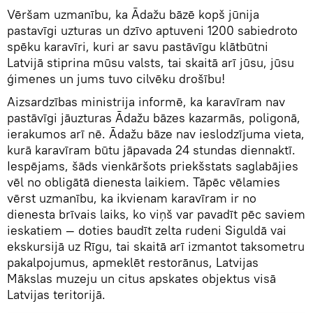
Vēršam uzmanību, ka Ādažu bāzē kopš jūnija
pastavīgi uzturas un dzīvo aptuveni 1200 sabiedroto
spēku karavīri, kuri ar savu pastāvīgu klātbūtni
Latvijā stiprina mūsu valsts, tai skaitā arī jūsu, jūsu
ģimenes un jums tuvo cilvēku drošību!
Aizsardzības ministrija informē, ka karavīram nav
pastāvīgi jāuzturas Ādažu bāzes kazarmās, poligonā,
ierakumos arī nē. Ādažu bāze nav ieslodzījuma vieta,
kurā karavīram būtu jāpavada 24 stundas diennaktī.
Iespējams, šāds vienkāršots priekšstats saglabājies
vēl no obligātā dienesta laikiem. Tāpēc vēlamies
vērst uzmanību, ka ikvienam karavīram ir no
dienesta brīvais laiks, ko viņš var pavadīt pēc saviem
ieskatiem — doties baudīt zelta rudeni Siguldā vai
ekskursijā uz Rīgu, tai skaitā arī izmantot taksometru
pakalpojumus, apmeklēt restorānus, Latvijas
Mākslas muzeju un citus apskates objektus visā
Latvijas teritorijā.