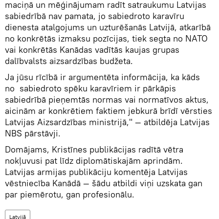
maciņā un mēģinājumam radīt satraukumu Latvijas
sabiedrībā nav pamata, jo sabiedroto karavīru
dienesta atalgojums un uzturēšanās Latvijā, atkarībā
no konkrētās izmaksu pozīcijas, tiek segta no NATO
vai konkrētās Kanādas vadītās kaujas grupas
dalībvalsts aizsardzības budžeta.
Ja jūsu rīcībā ir argumentēta informācija, ka kāds
no sabiedroto spēku karavīriem ir pārkāpis
sabiedrībā pieņemtās normas vai normatīvos aktus,
aicinām ar konkrētiem faktiem jebkurā brīdī vērsties
Latvijas Aizsardzības ministrijā," — atbildēja Latvijas
NBS pārstāvji.
Domājams, Kristīnes publikācijas radītā vētra
nokļuvusi pat līdz diplomātiskajām aprindām.
Latvijas armijas publikāciju komentēja Latvijas
vēstniecība Kanādā — šādu atbildi viņi uzskata gan
par piemērotu, gan profesionālu.
Latvijā