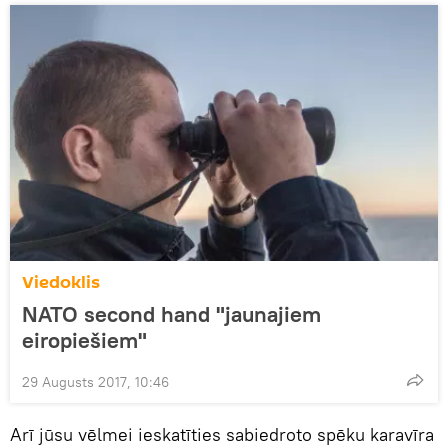
Viedoklis
NATO second hand "jaunajiem
eiropiešiem"
29 Augusts 2017, 10:46
Arī jūsu vēlmei ieskatīties sabiedroto spēku karavīra