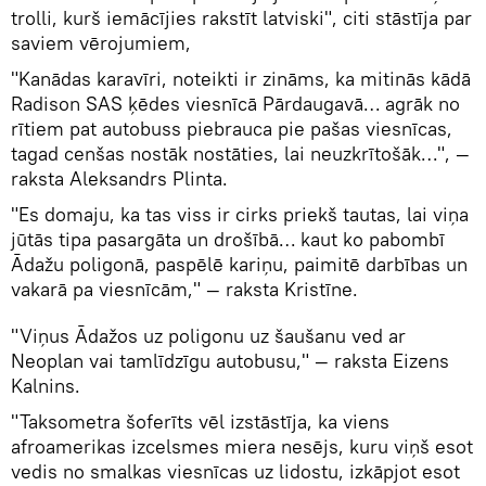
trolli, kurš iemācījies rakstīt latviski", citi stāstīja par
saviem vērojumiem,
"Kanādas karavīri, noteikti ir zināms, ka mitinās kādā
Radison SAS ķēdes viesnīcā Pārdaugavā… agrāk no
rītiem pat autobuss piebrauca pie pašas viesnīcas,
tagad cenšas nostāk nostāties, lai neuzkrītošāk…", —
raksta Aleksandrs Plinta.
"Es domaju, ka tas viss ir cirks priekš tautas, lai viņa
jūtās tipa pasargāta un drošībā… kaut ko pabombī
Ādažu poligonā, paspēlē kariņu, paimitē darbības un
vakarā pa viesnīcām," — raksta Kristīne.
"Viņus Ādažos uz poligonu uz šaušanu ved ar
Neoplan vai tamlīdzīgu autobusu," — raksta Eizens
Kalnins.
"Taksometra šoferīts vēl izstāstīja, ka viens
afroamerikas izcelsmes miera nesējs, kuru viņš esot
vedis no smalkas viesnīcas uz lidostu, izkāpjot esot