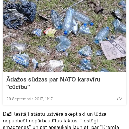
Ādažos sūdzas par NATO karavīru
"cūcību"
29 Septembris 2017, 11:17
Daži lasītāji stāstu uztvēra skeptiski un lūdza
nepublicēt nepārbaudītus faktus, "ieslēgt
smadzenes" un pat apsaukāja jaunieti par "Kremļa