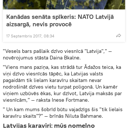
Kanādas senāta spīkeris: NATO Latvijā
aizsargā, nevis provocē
17 Septembris 2017, 08:34
"Vesels bars pašlaik dzīvo viesnīcā "Latvija"," —
novērojumus stāsta Daina Bkalne.
"Viens mans paziņa, kas strādā tur Ādažos teica, ka
viņi dzīvo viesnīcās tāpēc, ka Latvijas valsts
pagaidām tik lielam karavīru skaitam nevar
nodrošināt dzīves vietu turpat poligonā. Un kamēr
viņiem uzbūvēs ēkas, kur dzīvot, Latvija maksās par
viesnīcām," — raksta Inese Fortmane.
" Un kam mums šobrīd būtu vajadzīgs šis "tik lielais
karavīru skaits"?" — brīnās Niluta Bahmane.
Latvijas karavīri: mūs nomelno