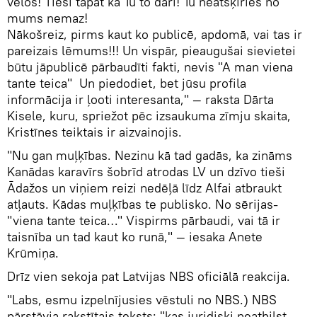
vēlos! Tieši tāpat kā Tu to dari! Tu neatšķiries no
mums nemaz!
Nākošreiz, pirms kaut ko publicē, apdomā, vai tas ir
pareizais lēmums!!! Un vispār, pieaugušai sievietei
būtu jāpublicē pārbaudīti fakti, nevis "A man viena
tante teica" Un piedodiet, bet jūsu profila
informācija ir ļooti interesanta," — raksta Dārta
Kisele, kuru, spriežot pēc izsaukuma zīmju skaita,
Kristīnes teiktais ir aizvainojis.
"Nu gan muļķības. Nezinu kā tad gadās, ka zināms
Kanādas karavīrs šobrīd atrodas LV un dzīvo tieši
Ādažos un viņiem reizi nedēļā līdz Alfai atbraukt
atļauts. Kādas muļķības te publisko. No sērijas-
"viena tante teica…" Vispirms pārbaudi, vai tā ir
taisnība un tad kaut ko runā," — iesaka Anete
Krūmiņa.
Drīz vien sekoja pat Latvijas NBS oficiālā reakcija.
"Labs, esmu izpelnījusies vēstuli no NBS.) NBS
pārstāvja rakstītais teksts: "kas juridiski neatbilst