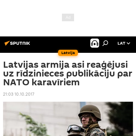
LAT
Latvija
Latvijas armija asi reaģējusi
uz rīdzinieces publikāciju par
NATO karavīriem
21:03 10.10.2017