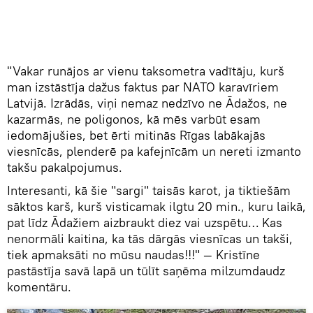
"Vakar runājos ar vienu taksometra vadītāju, kurš
man izstāstīja dažus faktus par NATO karavīriem
Latvijā. Izrādās, viņi nemaz nedzīvo ne Ādažos, ne
kazarmās, ne poligonos, kā mēs varbūt esam
iedomājušies, bet ērti mitinās Rīgas labākajās
viesnīcās, plenderē pa kafejnīcām un nereti izmanto
takšu pakalpojumus.
Interesanti, kā šie "sargi" taisās karot, ja tiktiešām
sāktos karš, kurš visticamak ilgtu 20 min., kuru laikā,
pat līdz Ādažiem aizbraukt diez vai uzspētu… Kas
nenormāli kaitina, ka tās dārgās viesnīcas un takši,
tiek apmaksāti no mūsu naudas!!!" — Kristīne
pastāstīja savā lapā un tūlīt saņēma milzumdaudz
komentāru.