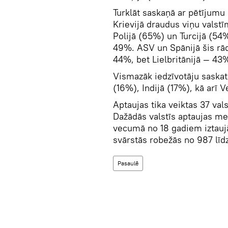
Turklāt saskaņā ar pētījumu
Krievijā draudus viņu valstīm
Polijā (65%) un Turcijā (54
49%. ASV un Spānijā šis rād
44%, bet Lielbritānijā — 43
Vismazāk iedzīvotāju saskat
(16%), Indijā (17%), kā arī 
Aptaujas tika veiktas 37 vals
Dažādās valstīs aptaujas m
vecumā no 18 gadiem iztaujāj
svārstās robežās no 987 līd
Pasaulē