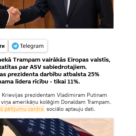
nekā Trampam vairākās Eiropas valstīs,
skatītas par ASV sabiedrotajiem.
jas prezidenta darbību atbalsta 25%
ama līdera rīcību - tikai 11%.
.
Krievijas prezidentam Vladimiram Putinam
kā viņa amerikāņu kolēģim Donaldam Trampam.
jū pētījumu centra
sociālo aptauju dati.