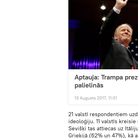
Aptauja: Trampa prez
palielinās
13 Augusts 2017, 11:01
21 valstī respondentiem uzd
ideoloģiju. 11 valstīs kreisi
Sevišķi tas attiecas uz Itālij
Grieķijā (62% un 47%), kā a