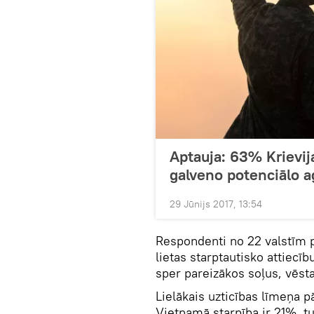
Aptauja: 63% Krievij
galveno potenciālo a
29 Jūnijs 2017, 13:54
Respondenti no 22 valstīm p
lietas starptautisko attiecī
sper pareizākos soļus, vēst
Lielākais uzticības līmeņa p
Vjetnamā starpība ir 21%, tu