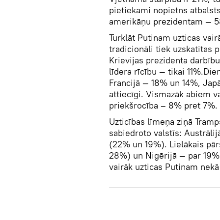
pietiekami nopietns atbalsts
amerikāņu prezidentam — 
Turklāt Putinam uzticas vai
tradicionāli tiek uzskatīta
Krievijas prezidenta darbīb
līdera rīcību — tikai 11%.Die
Francijā — 18% un 14%, Jap
attiecīgi. Vismazāk abiem va
priekšrocība – 8% pret 7%.
Uzticības līmeņa ziņā Tramp
sabiedroto valstīs: Austrāli
(22% un 19%). Lielākais pār
28%) un Nigērijā — par 19%. 
vairāk uzticas Putinam nekā