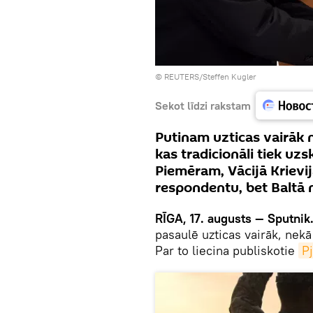
© REUTERS/Steffen Kugler
Sekot līdzi rakstam
Putinam uzticas vairāk 
kas tradicionāli tiek uz
Piemēram, Vācijā Krievi
respondentu, bet Baltā n
RĪGA, 17. augusts — Sputnik
pasaulē uzticas vairāk, ne
Par to liecina publiskotie
P