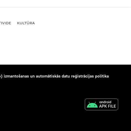
IVIDE
KULTŪRA
) izmantošanas un automātiskās datu reģistrācijas politika