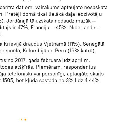
 centra datiem, vairākums aptaujāto nesaskata
. Pretēji domā tikai lielākā daļa iedzīvotāju
%). Jordānijā tā uzskata nedaudz mazāk —
ītājs ir 47%, Francijā — 45%, Nīderlandē —
%.
a Krievijā draudus Vjetnamā (11%), Senegālā
Venecuēlā, Kolumbijā un Peru (19% katrā).
tīs no 2017. gada februāra līdz aprīlim.
etodes atšķīrās. Piemēram, respondentus
a telefoniski vai personīgi, aptaujāto skaits
z 1505, bet kļūda sastāda no 3% līdz 4,44%.