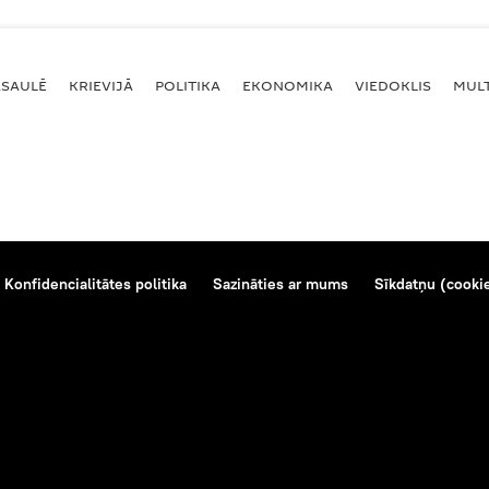
ASAULĒ
KRIEVIJĀ
POLITIKA
EKONOMIKA
VIEDOKLIS
MULT
Konfidencialitātes politika
Sazināties ar mums
Sīkdatņu (cookie