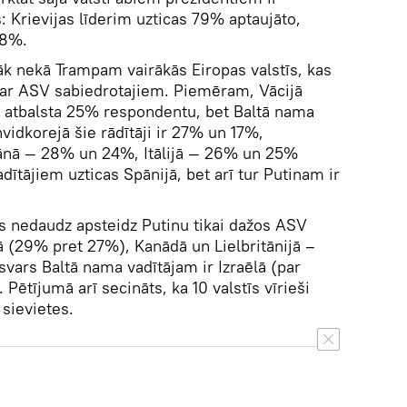
: Krievijas līderim uzticas 79% aptaujāto,
58%.
rāk nekā Trampam vairākās Eiropas valstīs, kas
s par ASV sabiedrotajiem. Piemēram, Vācijā
u atbalsta 25% respondentu, bet Baltā nama
nvidkorejā šie rādītāji ir 27% un 17%,
ānā — 28% un 24%, Itālijā — 26% un 25%
dītājiem uzticas Spānijā, bet arī tur Putinam ir
s nedaudz apsteidz Putinu tikai dažos ASV
jā (29% pret 27%), Kanādā un Lielbritānijā –
svars Baltā nama vadītājam ir Izraēlā (par
Pētījumā arī secināts, ka 10 valstīs vīrieši
 sievietes.