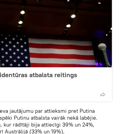
identūras atbalsta reitings
eva jautājumu par attieksmi pret Putina
e spēki Putinu atbalsta vairāk nekā labējie.
u, kur rādītāji bija attiecīgi 39% un 24%,
rī Austrālijā (33% un 19%).