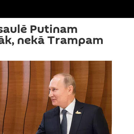
saulē Putinam
rāk, nekā Trampam