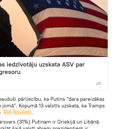
as iedzīvotāju uzskata ASV par
gresoru
auduši pārliecību, ka Putins "dara pareizākas
bu jomā". Kopumā 13 valstīs uzskata, ka Tramps
a
RIA Novosti
.
ārsvars (31%) Putinam ir Grieķijā un Libānā.
rklāt šajā valstī abiem prezidentiem ir