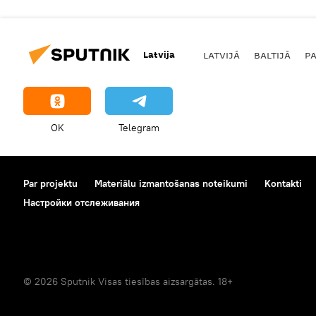
Latvija
LATVIJĀ
BALTIJĀ
P
OK
Telegram
Par projektu
Materiālu izmantošanas noteikumi
Kontakti
Настройки отслеживания
© 2026 Sputnik Visas tiesības aizsargātas. 18+